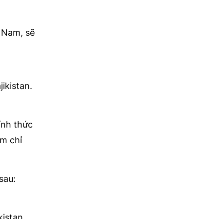
 Nam, sẽ
ikistan.
ính thức
am chỉ
sau:
istan.