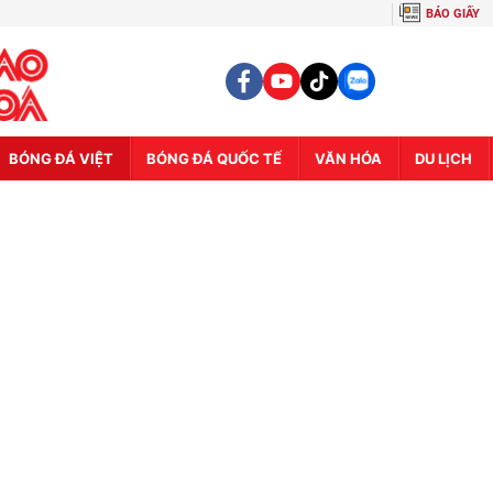
BÁO GIẤY
BÓNG ĐÁ VIỆT
BÓNG ĐÁ QUỐC TẾ
VĂN HÓA
DU LỊCH