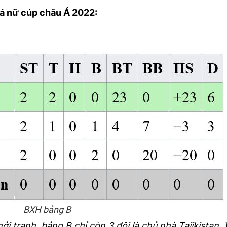
đá nữ cúp châu Á 2022:
BXH bảng B
hởi tranh, bảng B chỉ còn 3 đội là chủ nhà Tajikistan,