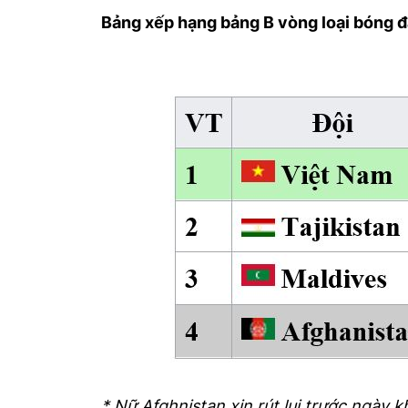
Bảng xếp hạng bảng B vòng loại bóng 
* Nữ Afghnistan xin rút lui trước ngày k