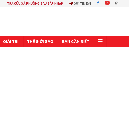
TRA CỨU XÃ PHƯỜNG SAU SÁP NHẬP
GỬI TIN BÀI
GIẢI TRÍ
THẾ GIỚI SAO
BẠN CẦN BIẾT