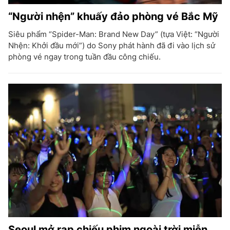
“Người nhện” khuấy đảo phòng vé Bắc Mỹ
Siêu phẩm “Spider-Man: Brand New Day” (tựa Việt: “Người
Nhện: Khởi đầu mới”) do Sony phát hành đã đi vào lịch sử
phòng vé ngay trong tuần đầu công chiếu.
Seoul mở rạp chiếu phim ngoài trời miễn