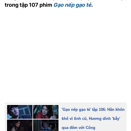
trong tập 107 phim
Gạo nếp gạo tẻ
.
TRA CỨU PHƯỜNG XÃ
CỐNG HIẾN
BÙI XUÂN PHÁI
TIỆN ÍCH
LIÊN HỆ QUẢNG CÁO
Hotline: 0981.119.189
Điện thoại: 024.38254756
MẠNG XÃ HỘI
'Gạo nếp gạo tẻ' tập 106: Hân khốn
khổ vì tình cũ, Hương dính 'bẫy'
qua đêm với Công