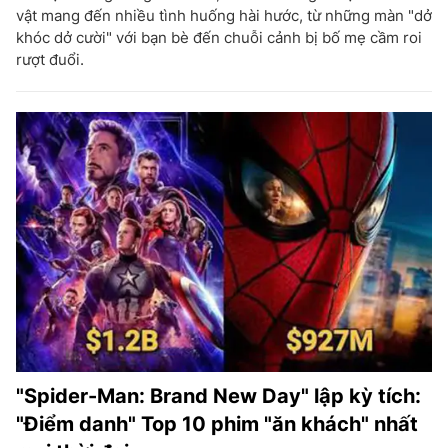
vật mang đến nhiều tình huống hài hước, từ những màn "dở
khóc dở cười" với bạn bè đến chuỗi cảnh bị bố mẹ cầm roi
rượt đuổi.
"Spider-Man: Brand New Day" lập kỳ tích:
"Điểm danh" Top 10 phim "ăn khách" nhất