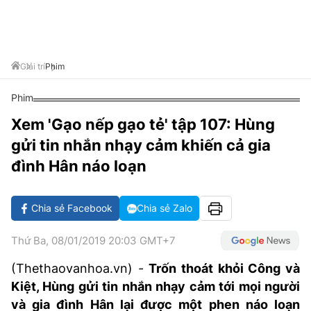
VĂN HÓA SỐNG KHỎE
ĐỌC - XEM
BÓNG ĐÁ
KẾT QUẢ
CÁC CÚP CHÂU ÂU
GOLF
GIẢI TRÍ
NHỊP ĐẬP SỨC KHỎE
DIỄN ĐÀN
VĂN HÓA
BẢNG XẾP HẠNG
DU LỊCH
PHIM
X-QUANG TIN ĐỒN
CÔNG NGHIỆP VĂN HÓA
Giải trí
Phim
GIẢI TRÍ
THẾ GIỚI SAO
TIN TỨC
Phim
ÂM NHẠC
VIẾT LẠI ƯỚC MƠ
Xem 'Gạo nếp gạo tẻ' tập 107: Hùng
HIGHTECH
ĐIỂM ĐẾN
KBIZ
gửi tin nhắn nhạy cảm khiến cả gia
TIÊU ĐIỂM - SPOTLIGHT
ẢNH
đình Hân náo loạn
BẠN CẦN BIẾT
ẨM THỰC
Chia sẻ Facebook
Chia sẻ Zalo
INFOGRAPHIC
TƯ VẤN
E-MAGAZINE
Thứ Ba, 08/01/2019 20:03 GMT+7
ẢNH
(Thethaovanhoa.vn) -
Trốn thoát khỏi Công và
Kiệt, Hùng gửi tin nhắn nhạy cảm tới mọi người
BÁO GIẤY
và gia đình Hân lại được một phen náo loạn