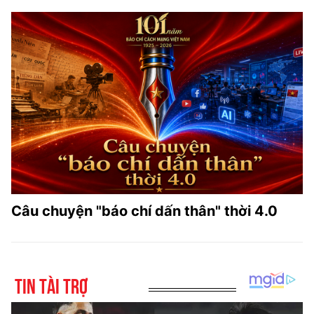
Câu chuyện "báo chí dấn thân" thời 4.0