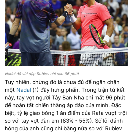
Nadal đã vùi dập Rublev chỉ sau 96 phút
Tuy nhiên, chừng đó là chưa đủ để ngăn chặn
một
Nadal
(1) đầy hưng phấn. Trong trận tứ kết
này, tay vợt người Tây Ban Nha chỉ mất 96 phút
để hoàn tất chiến thắng áp đảo của mình. Đặc
biệt, tỷ lệ giao bóng 1 ăn điểm của Rafa vượt trội
so với tay vợt đàn em (83% - 55%). Số lỗi đánh
hỏng của anh cũng chỉ bằng nửa so với Rublev