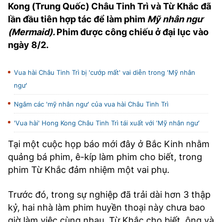
Kong (Trung Quốc) Châu Tinh Trì và Từ Khắc đã
TRA CỨU PHƯỜNG XÃ
lần đầu tiên hợp tác để làm phim
Mỹ nhân ngư
CỐNG HIẾN
(Mermaid).
Phim được công chiếu ở đại lục vào
ngày 8/2.
BÙI XUÂN PHÁI
TIỆN ÍCH
Vua hài Châu Tinh Trì bị 'cướp mất' vai diễn trong 'Mỹ nhân
ngư'
LIÊN HỆ QUẢNG CÁO
Ngắm các 'mỹ nhân ngư' của vua hài Châu Tinh Trì
Hotline: 0981.119.189
'Vua hài' Hong Kong Châu Tinh Trì tái xuất với ‘Mỹ nhân ngư’
Điện thoại: 024.38254756
Tại một cuộc họp báo mới đây ở Bắc Kinh nhằm
quảng bá phim, ê-kíp làm phim cho biết, trong
phim Từ Khắc đảm nhiệm một vai phụ.
MẠNG XÃ HỘI
Trước đó, trong sự nghiệp đã trải dài hơn 3 thập
kỷ, hai nhà làm phim huyền thoại này chưa bao
giờ làm việc cùng nhau. Từ Khắc cho biết, ông và