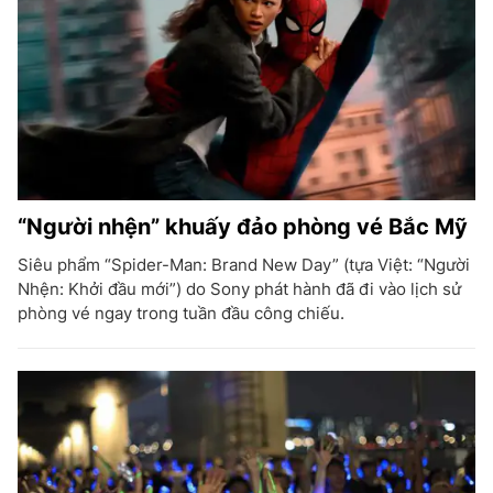
“Người nhện” khuấy đảo phòng vé Bắc Mỹ
Siêu phẩm “Spider-Man: Brand New Day” (tựa Việt: “Người
Nhện: Khởi đầu mới”) do Sony phát hành đã đi vào lịch sử
phòng vé ngay trong tuần đầu công chiếu.