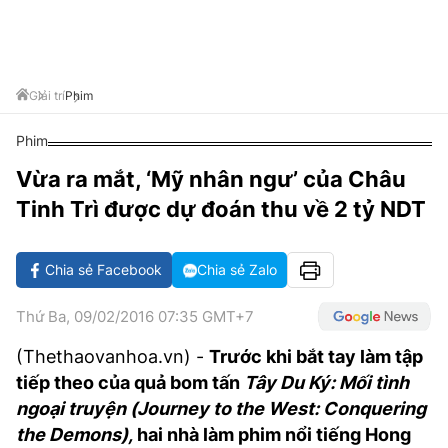
VĂN HÓA SỐNG KHỎE
ĐỌC - XEM
BÓNG ĐÁ
KẾT QUẢ
CÁC CÚP CHÂU ÂU
GOLF
GIẢI TRÍ
NHỊP ĐẬP SỨC KHỎE
DIỄN ĐÀN
VĂN HÓA
BẢNG XẾP HẠNG
DU LỊCH
PHIM
X-QUANG TIN ĐỒN
CÔNG NGHIỆP VĂN HÓA
Giải trí
Phim
GIẢI TRÍ
THẾ GIỚI SAO
TIN TỨC
Phim
ÂM NHẠC
VIẾT LẠI ƯỚC MƠ
Vừa ra mắt, ‘Mỹ nhân ngư’ của Châu
HIGHTECH
ĐIỂM ĐẾN
KBIZ
Tinh Trì được dự đoán thu về 2 tỷ NDT
TIÊU ĐIỂM - SPOTLIGHT
ẢNH
BẠN CẦN BIẾT
Chia sẻ Facebook
Chia sẻ Zalo
ẨM THỰC
INFOGRAPHIC
Thứ Ba, 09/02/2016 07:35 GMT+7
TƯ VẤN
E-MAGAZINE
(Thethaovanhoa.vn) -
Trước khi bắt tay làm tập
tiếp theo của quả bom tấn
Tây Du Ký: Mối tình
ẢNH
ngoại truyện (Journey to the West: Conquering
BÁO GIẤY
the Demons),
hai nhà làm phim nổi tiếng Hong