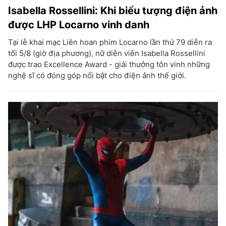
Isabella Rossellini: Khi biểu tượng điện ảnh
được LHP Locarno vinh danh
Tại lễ khai mạc Liên hoan phim Locarno lần thứ 79 diễn ra
tối 5/8 (giờ địa phương), nữ diễn viên Isabella Rossellini
được trao Excellence Award - giải thưởng tôn vinh những
nghệ sĩ có đóng góp nổi bật cho điện ảnh thế giới.