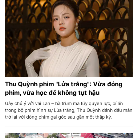
Thu Quỳnh phim "Lửa trắng": Vừa đóng
phim, vừa học để không tụt hậu
Gây chú ý với vai Lan – bà trùm ma túy quyền lực, bí ẩn
trong bộ phim hình sự Lửa trắng, Thu Quỳnh đánh dấu màn
trở lại với dòng phim gai góc sau gần một thập kỷ.