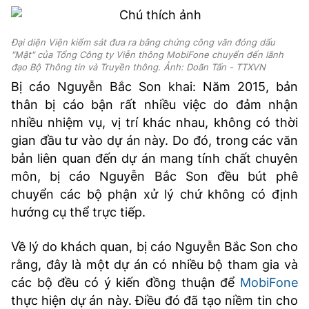
Đại diện Viện kiểm sát đưa ra bằng chứng công văn đóng dấu
"Mật" của Tổng Công ty Viễn thông MobiFone chuyển đến lãnh
đạo Bộ Thông tin và Truyền thông. Ảnh: Doãn Tấn - TTXVN
Bị cáo Nguyễn Bắc Son khai: Năm 2015, bản
thân bị cáo bận rất nhiều việc do đảm nhận
nhiều nhiệm vụ, vị trí khác nhau, không có thời
gian đầu tư vào dự án này. Do đó, trong các văn
bản liên quan đến dự án mang tính chất chuyên
môn, bị cáo Nguyễn Bắc Son đều bút phê
chuyển các bộ phận xử lý chứ không có định
hướng cụ thể trực tiếp.
Về lý do khách quan, bị cáo Nguyễn Bắc Son cho
rằng, đây là một dự án có nhiều bộ tham gia và
các bộ đều có ý kiến đồng thuận để
MobiFone
thực hiện dự án này. Điều đó đã tạo niềm tin cho