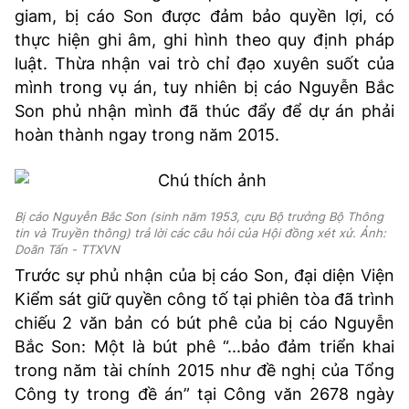
giam, bị cáo Son được đảm bảo quyền lợi, có
thực hiện ghi âm, ghi hình theo quy định pháp
luật. Thừa nhận vai trò chỉ đạo xuyên suốt của
mình trong vụ án, tuy nhiên bị cáo Nguyễn Bắc
Son phủ nhận mình đã thúc đẩy để dự án phải
hoàn thành ngay trong năm 2015.
Bị cáo Nguyễn Bắc Son (sinh năm 1953, cựu Bộ trưởng Bộ Thông
tin và Truyền thông) trả lời các câu hỏi của Hội đồng xét xử. Ảnh:
Doãn Tấn - TTXVN
Trước sự phủ nhận của bị cáo Son, đại diện Viện
Kiểm sát giữ quyền công tố tại phiên tòa đã trình
chiếu 2 văn bản có bút phê của bị cáo Nguyễn
Bắc Son: Một là bút phê “...bảo đảm triển khai
trong năm tài chính 2015 như đề nghị của Tổng
Công ty trong đề án” tại Công văn 2678 ngày