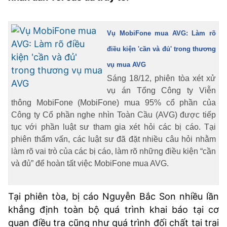
TRA CỨU PHƯỜNG XÃ
CỐNG HIẾN
Vụ MobiFone mua AVG: Làm rõ
điều kiện 'cần và đủ' trong thương
BÙI XUÂN PHÁI
vụ mua AVG
TIỆN ÍCH
Sáng 18/12, phiên tòa xét xử
vụ án Tổng Công ty Viễn
LIÊN HỆ QUẢNG CÁO
thông MobiFone (MobiFone) mua 95% cổ phần của
Công ty Cổ phần nghe nhìn Toàn Cầu (AVG) được tiếp
Hotline: 0981.119.189
tục với phần luật sư tham gia xét hỏi các bị cáo. Tại
phiên thẩm vấn, các luật sư đã đặt nhiều câu hỏi nhằm
Điện thoại: 024.38254756
làm rõ vai trò của các bị cáo, làm rõ những điều kiện “cần
và đủ” để hoàn tất việc MobiFone mua AVG.
MẠNG XÃ HỘI
Tại phiên tòa, bị cáo Nguyễn Bắc Son nhiều lần
khẳng định toàn bộ quá trình khai báo tại cơ
quan điều tra cũng như quá trình đối chất tại trại