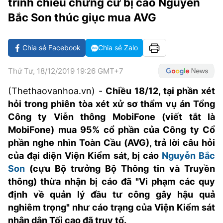
trình chiếu chứng cứ bị cáo Nguyễn
VĂN HÓA SỐNG KHỎE
ĐỌC - XEM
BÓNG ĐÁ
KẾT QUẢ
CÁC CÚP CHÂU ÂU
GOLF
Bắc Son thúc giục mua AVG
GIẢI TRÍ
NHỊP ĐẬP SỨC KHỎE
DIỄN ĐÀN
VĂN HÓA
BẢNG XẾP HẠNG
DU LỊCH
PHIM
X-QUANG TIN ĐỒN
CÔNG NGHIỆP VĂN HÓA
Chia sẻ Facebook
Chia sẻ Zalo
GIẢI TRÍ
THẾ GIỚI SAO
TIN TỨC
ÂM NHẠC
Thứ Tư, 18/12/2019 19:26 GMT+7
VIẾT LẠI ƯỚC MƠ
HIGHTECH
(Thethaovanhoa.vn) -
Chiều 18/12, tại phần xét
ĐIỂM ĐẾN
KBIZ
hỏi trong phiên tòa xét xử sơ thẩm vụ án Tổng
TIÊU ĐIỂM - SPOTLIGHT
Công ty Viễn thông MobiFone (viết tắt là
ẢNH
MobiFone) mua 95% cổ phần của Công ty Cổ
BẠN CẦN BIẾT
ẨM THỰC
phần nghe nhìn Toàn Cầu (AVG), trả lời câu hỏi
INFOGRAPHIC
của đại diện Viện Kiểm sát, bị cáo
Nguyễn Bắc
TƯ VẤN
Son
(cựu Bộ trưởng Bộ Thông tin và Truyền
E-MAGAZINE
thông) thừa nhận bị cáo đã "Vi phạm các quy
ẢNH
định về quản lý đầu tư công gây hậu quả
nghiêm trọng" như cáo trạng của Viện Kiểm sát
BÁO GIẤY
nhân dân Tối cao đã truy tố.