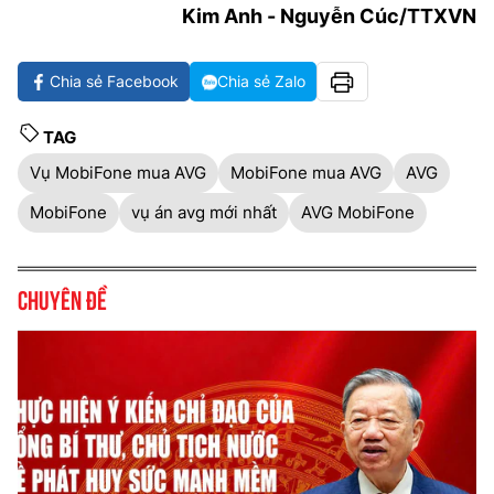
Kim Anh - Nguyễn Cúc/TTXVN
Chia sẻ Facebook
Chia sẻ Zalo
TAG
Vụ MobiFone mua AVG
MobiFone mua AVG
AVG
MobiFone
vụ án avg mới nhất
AVG MobiFone
Chuyên đề