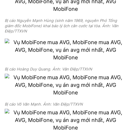
Bị cáo Nguyễn Mạnh Hùng (sinh năm 1969, nguyên Phó Tổng
giám đốc MobiFone) khai báo lý lịch căn cước tại tòa. Ảnh: Văn
Điệp/TTXVN
Bị cáo Hoàng Duy Quang. Ảnh: Văn Điệp/TTXVN
Bị cáo Võ Văn Mạnh. Ảnh: Văn Điệp/TTXVN