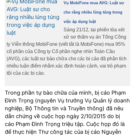
Vụ MobiFone mua AVG: Luật sư
TRA CỨU PHƯỜNG XÃ
cho rằng nhiều lúng túng trong
CỐNG HIẾN
việc áp dụng luật
BÙI XUÂN PHÁI
Sáng 21/12, tại phiên tòa xét
xử sơ thẩm vụ án Tổng Công
TIỆN ÍCH
ty Viễn thông MobiFone (viết tắt là MobiFone) mua 95%
cổ phần của Công ty Cổ phần nghe nhìn Toàn Cầu
LIÊN HỆ QUẢNG CÁO
(AVG), các luật sư bào chữa cho các bị cáo đã phân tích
nhiều luận điểm nhằm xác định hoàn cảnh, vai trò phạm
tội của các bị cáo.
Hotline: 0981.119.189
Điện thoại: 024.38254756
Trong phần tự bào chữa của mình, bị cáo Phạm
Đình Trọng (nguyên Vụ trưởng Vụ Quản lý doanh
MẠNG XÃ HỘI
nghiệp, Bộ Thông tin và Truyền thông) đã nêu
dẫn chứng về cuộc họp ngày 2/10/2015 do bị
cáo Phạm Đình Trọng triệu tập. Cuộc họp đó là
để thực hiện Thư công tác của bị cáo Nguyễn