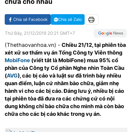
chữa cho nhau
VĂN HÓA SỐNG KHỎE
ĐỌC - XEM
BÓNG ĐÁ
KẾT QUẢ
CÁC CÚP CHÂU ÂU
GOLF
GIẢI TRÍ
NHỊP ĐẬP SỨC KHỎE
DIỄN ĐÀN
VĂN HÓA
BẢNG XẾP HẠNG
Chia sẻ Facebook
Chia sẻ Zalo
DU LỊCH
PHIM
X-QUANG TIN ĐỒN
CÔNG NGHIỆP VĂN HÓA
GIẢI TRÍ
Thứ Bảy, 21/12/2019 20:21 GMT+7
THẾ GIỚI SAO
TIN TỨC
ÂM NHẠC
VIẾT LẠI ƯỚC MƠ
(Thethaovanhoa.vn) -
Chiều 21/12, tại phiên tòa
xét xử sơ thẩm vụ án Tổng Công ty Viễn thông
HIGHTECH
ĐIỂM ĐẾN
KBIZ
MobiFone
(viết tắt là MobiFone) mua 95% cổ
TIÊU ĐIỂM - SPOTLIGHT
phần của Công ty Cổ phần Nghe nhìn Toàn Cầu
ẢNH
(
AVG
), các bị cáo và luật sư đã trình bày nhiều
BẠN CẦN BIẾT
quan điểm, luận cứ nhằm bào chữa, giảm nhẹ
ẨM THỰC
INFOGRAPHIC
hành vi cho các bị cáo. Đáng lưu ý, nhiều bị cáo
TƯ VẤN
tại phiên tòa đã đưa ra các chứng cứ có nội
E-MAGAZINE
dung không chỉ bào chữa cho mình mà còn bào
ẢNH
chữa cho các bị cáo khác trong vụ án.
BÁO GIẤY