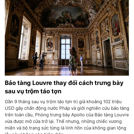
Bảo tàng Louvre thay đổi cách trưng bày
sau vụ trộm táo tợn
Gần 9 tháng sau vụ trộm táo tợn trị giá khoảng 102 triệu
USD gây chấn động nước Pháp và giới nghiên cứu bảo tàng
trên toàn cầu, Phòng trưng bày Apollo của Bảo tàng Louvre
vừa được mở cửa trở lại. Thế nhưng, những chiếc vương
miện và bộ trang sức từng là linh hồn của không gian lộng