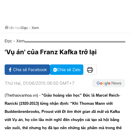
VĂN HÓA SỐNG KHỎE
ĐỌC - XEM
BÓNG ĐÁ
KẾT QUẢ
CÁC CÚP CHÂU ÂU
GOLF
GIẢI TRÍ
NHỊP ĐẬP SỨC KHỎE
DIỄN ĐÀN
VĂN HÓA
BẢNG XẾP HẠNG
DU LỊCH
PHIM
X-QUANG TIN ĐỒN
CÔNG NGHIỆP VĂN HÓA
Văn hoá
Đọc - Xem
GIẢI TRÍ
THẾ GIỚI SAO
TIN TỨC
Đọc - Xem
ÂM NHẠC
VIẾT LẠI ƯỚC MƠ
'Vụ án' của Franz Kafka trở lại
HIGHTECH
ĐIỂM ĐẾN
KBIZ
TIÊU ĐIỂM - SPOTLIGHT
ẢNH
Chia sẻ Facebook
Chia sẻ Zalo
BẠN CẦN BIẾT
ẨM THỰC
Thứ Hai, 01/06/2015 06:50 GMT+7
INFOGRAPHIC
TƯ VẤN
(Thethaovanhoa.vn) -
“Giáo hoàng văn học” Đức là Marcel Reich-
E-MAGAZINE
Ranicki (1920-2013) từng nhận định: “Khi Thomas Mann viết
ẢNH
Buddenbrenbrooks, Proust viết
Đi tìm thời gian đã mất
và Kafka
viết
Vụ án,
họ còn lâu mới nghĩ đến chuyện cải tạo xã hội bằng
BÁO GIẤY
văn xuôi, thế nhưng họ đã tạo nên những tác phẩm mà trong thế