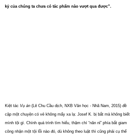
TRA CỨU PHƯỜNG XÃ
kỷ của chúng ta chưa có tác phẩm nào vượt qua được”.
CỐNG HIẾN
BÙI XUÂN PHÁI
TIỆN ÍCH
LIÊN HỆ QUẢNG CÁO
Hotline: 0981.119.189
Điện thoại: 024.38254756
Kiệt tác
Vụ án
(Lê Chu Cầu dịch, NXB Văn học - Nhã Nam, 2015) đề
MẠNG XÃ HỘI
cập một chuyện có vẻ không mấy xa lạ: Josef K. bị bắt mà không biết
mình tội gì. Chính quá trình tìm hiểu, thậm chí “năn nỉ” phía bắt giam
công nhận một tội lỗi nào đó, dù không theo luật thì cũng phải cụ thể