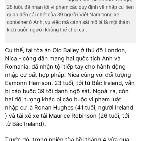
TRA CỨU PHƯỜNG XÃ
28 tuổi, đã nhận tội vi phạm các quy định về nhập cư liên
quan đến cái chết của 39 người Việt Nam trong xe
CỐNG HIẾN
container ở Anh, vụ việc mà cảnh sát mô tả là một thảm
kịch buôn người không thể chối cãi.
BÙI XUÂN PHÁI
TIỆN ÍCH
Cụ thể, tại tòa án Old Bailey ở thủ đô London,
Nica - công dân mang hai quốc tịch Anh và
LIÊN HỆ QUẢNG CÁO
Romania, đã nhận tội tiếp tay cho hành động
nhập cư bất hợp pháp. Nica cùng với đối tượng
Hotline: 0981.119.189
Eamonn Harrison, 23 tuổi, tới từ Bắc Ireland, vẫn
bị cáo buộc 39 tội danh ngộ sát. Ngoài ra, còn
Điện thoại: 024.38254756
hai đối tượng khác bị cáo buộc vi phạm luật
nhập cư là Ronan Hughes (41 tuổi, người Ireland
MẠNG XÃ HỘI
) và tài xế xe tải Maurice Robinson (26 tuổi, tới
từ Bắc Ireland).
Trước đó, trong phiên tòa hồi tháng 4 vừa qua,