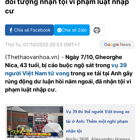
đối tượng nhận tội vi phạm luật nhập
VĂN HÓA SỐNG KHỎE
ĐỌC - XEM
BÓNG ĐÁ
KẾT QUẢ
CÁC CÚP CHÂU ÂU
GOLF
cư
GIẢI TRÍ
NHỊP ĐẬP SỨC KHỎE
DIỄN ĐÀN
VĂN HÓA
BẢNG XẾP HẠNG
DU LỊCH
PHIM
X-QUANG TIN ĐỒN
CÔNG NGHIỆP VĂN HÓA
Chia sẻ Facebook
Chia sẻ Zalo
GIẢI TRÍ
THẾ GIỚI SAO
TIN TỨC
ÂM NHẠC
Thứ Tư, 07/10/2020 20:33 GMT+7
VIẾT LẠI ƯỚC MƠ
HIGHTECH
(Thethaovanhoa.vn) -
Ngày 7/10, Gheorghe
ĐIỂM ĐẾN
KBIZ
Nica, 43 tuổi, bị cáo buộc ngộ sát trong
vụ 39
TIÊU ĐIỂM - SPOTLIGHT
người Việt Nam tử vong
trong xe tải tại Anh gây
ẢNH
rúng động dư luận hồi năm ngoái, đã nhận tội vi
BẠN CẦN BIẾT
ẨM THỰC
phạm luật nhập cư.
INFOGRAPHIC
TƯ VẤN
E-MAGAZINE
Vụ 39 thi thể người Việt trong xe
ẢNH
tải ở Anh: Thêm một nghi phạm
nhận tội
BÁO GIẤY
Ngày 26/6, Alexandru Hanga,