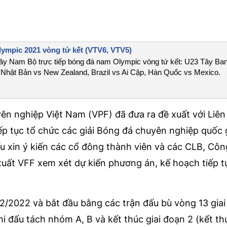
lympic 2021 vòng tứ kết (VTV6, VTV5)
y Nam Bộ trực tiếp bóng đá nam Olympic vòng tứ kết: U23 Tây Ba
Nhật Bản vs New Zealand, Brazil vs Ai Cập, Hàn Quốc vs Mexico.
ên nghiệp Việt Nam (VPF) đã đưa ra đề xuất với Liê
ếp tục tổ chức các giải Bóng đá chuyên nghiệp quốc 
ếu xin ý kiến các cổ đông thành viên và các CLB, Côn
xuất VFF xem xét dự kiến phương án, kế hoạch tiếp t
/2/2022 và bắt đầu bằng các trận đấu bù vòng 13 giai
 đấu tách nhóm A, B và kết thúc giai đoạn 2 (kết thú