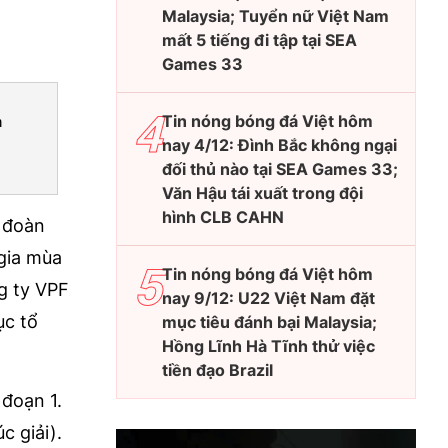
Malaysia; Tuyển nữ Việt Nam
mất 5 tiếng đi tập tại SEA
Games 33
Tin nóng bóng đá Việt hôm
n
nay 4/12: Đình Bắc không ngại
đối thủ nào tại SEA Games 33;
Văn Hậu tái xuất trong đội
hình CLB CAHN
n đoàn
gia mùa
Tin nóng bóng đá Việt hôm
g ty VPF
nay 9/12: U22 Việt Nam đặt
ục tổ
mục tiêu đánh bại Malaysia;
Hồng Lĩnh Hà Tĩnh thử việc
tiền đạo Brazil
 đoạn 1.
c giải).