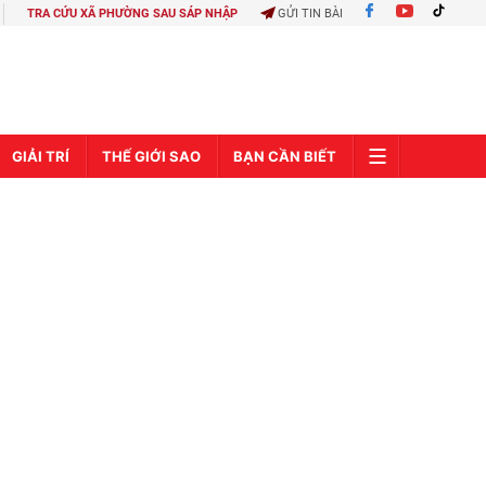
TRA CỨU XÃ PHƯỜNG SAU SÁP NHẬP
GỬI TIN BÀI
GIẢI TRÍ
THẾ GIỚI SAO
BẠN CẦN BIẾT