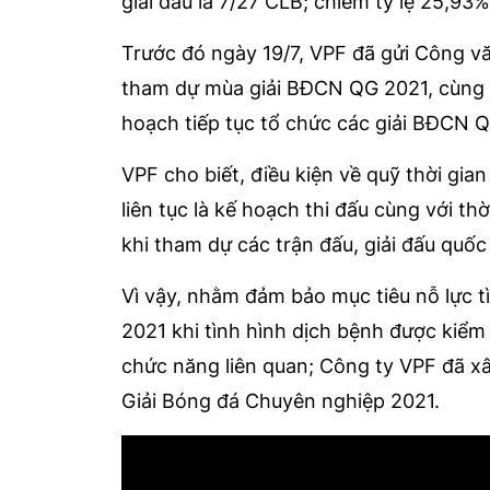
giải đấu là 7/27 CLB; chiếm tỷ lệ 25,93%
Trước đó ngày 19/7, VPF đã gửi Công v
tham dự mùa giải BĐCN QG 2021, cùng 
hoạch tiếp tục tổ chức các giải BĐCN Q
VPF cho biết, điều kiện về quỹ thời gi
liên tục là kế hoạch thi đấu cùng với th
khi tham dự các trận đấu, giải đấu quốc 
Vì vậy, nhằm đảm bảo mục tiêu nỗ lực 
2021 khi tình hình dịch bệnh được kiể
chức năng liên quan; Công ty VPF đã x
Giải Bóng đá Chuyên nghiệp 2021.