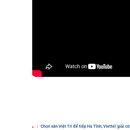
Chọn sân Việt Trì để tiếp Hà Tĩnh, Viettel 'giải 