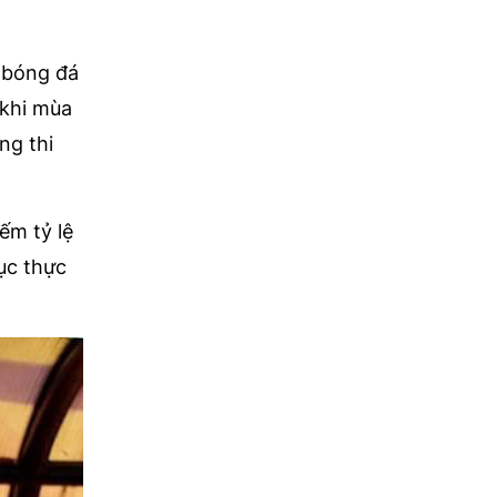
i bóng đá
 khi mùa
ng thi
ếm tỷ lệ
ục thực