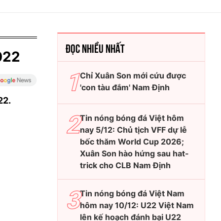
ĐỌC NHIỀU NHẤT
022
Chỉ Xuân Son mới cứu được
'con tàu đắm' Nam Định
22.
Tin nóng bóng đá Việt hôm
nay 5/12: Chủ tịch VFF dự lễ
bốc thăm World Cup 2026;
Xuân Son hào hứng sau hat-
trick cho CLB Nam Định
Tin nóng bóng đá Việt Nam
hôm nay 10/12: U22 Việt Nam
lên kế hoạch đánh bại U22