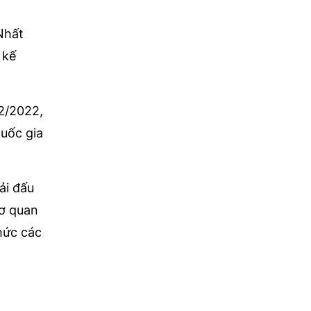
Nhất
 kế
02/2022,
Quốc gia
ải đấu
cơ quan
hức các