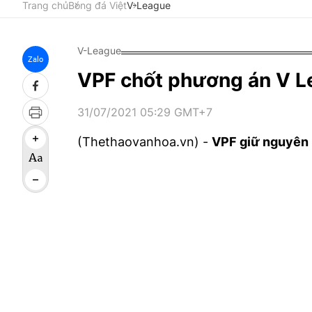
Trang chủ
Bóng đá Việt
V-League
V-League
Zalo
VPF chốt phương án V Le
31/07/2021 05:29 GMT+7
(Thethaovanhoa.vn) -
VPF giữ nguyên 