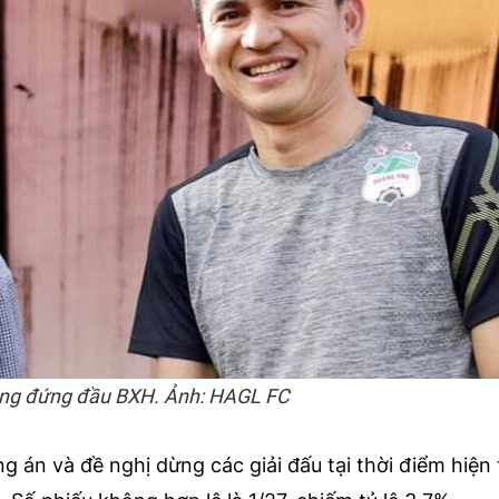
ng đứng đầu BXH. Ảnh: HAGL FC
án và đề nghị dừng các giải đấu tại thời điểm hiện t