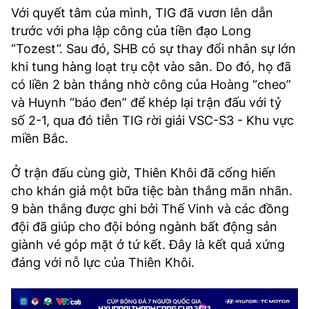
Với quyết tâm của mình, TIG đã vươn lên dẫn
trước với pha lập công của tiền đạo Long
“Tozest”. Sau đó, SHB có sự thay đổi nhân sự lớn
khi tung hàng loạt trụ cột vào sân. Do đó, họ đã
có liền 2 bàn thắng nhờ công của Hoàng “cheo”
và Huynh “báo đen” để khép lại trận đấu với tỷ
số 2-1, qua đó tiễn TIG rời giải VSC-S3 - Khu vực
miền Bắc.
Ở trận đấu cùng giờ, Thiên Khôi đã cống hiến
cho khán giả một bữa tiệc bàn thắng mãn nhãn.
9 bàn thắng được ghi bởi Thế Vinh và các đồng
đội đã giúp cho đội bóng ngành bất động sản
giành vé góp mặt ở tứ kết. Đây là kết quả xứng
đáng với nỗ lực của Thiên Khôi.