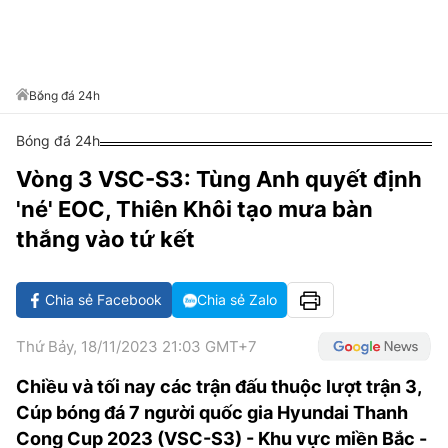
VĂN HÓA SỐNG KHỎE
ĐỌC - XEM
BÓNG ĐÁ
KẾT QUẢ
CÁC CÚP CHÂU ÂU
GOLF
GIẢI TRÍ
NHỊP ĐẬP SỨC KHỎE
DIỄN ĐÀN
VĂN HÓA
BẢNG XẾP HẠNG
DU LỊCH
PHIM
X-QUANG TIN ĐỒN
CÔNG NGHIỆP VĂN HÓA
Bóng đá 24h
GIẢI TRÍ
THẾ GIỚI SAO
TIN TỨC
Bóng đá 24h
ÂM NHẠC
VIẾT LẠI ƯỚC MƠ
Vòng 3 VSC-S3: Tùng Anh quyết định
HIGHTECH
ĐIỂM ĐẾN
KBIZ
'né' EOC, Thiên Khôi tạo mưa bàn
TIÊU ĐIỂM - SPOTLIGHT
ẢNH
thắng vào tứ kết
BẠN CẦN BIẾT
ẨM THỰC
Chia sẻ Facebook
Chia sẻ Zalo
INFOGRAPHIC
TƯ VẤN
E-MAGAZINE
Thứ Bảy, 18/11/2023 21:03 GMT+7
ẢNH
Chiều và tối nay các trận đấu thuộc lượt trận 3,
Cúp bóng đá 7 người quốc gia Hyundai Thanh
BÁO GIẤY
Cong Cup 2023 (VSC-S3) - Khu vực miền Bắc -