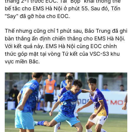
thắng 2-1 trước EOC. Tài “Bộp” khai thông thế
bế tắc cho EMS Hà Nội ở phút 55. Sau đó, Tốn
“Say” đã gỡ hòa cho EOC.
Thế nhưng cũng chỉ 1 phút sau, Bảo Trung đã ghi
bàn thắng ấn định chiến thắng cho EMS Hà Nội.
Với kết quả này. EMS Hà Nội cùng EOC chính
thức góp mặt tại vòng Tứ kết của VSC-S3 khu
vực miền Bắc.