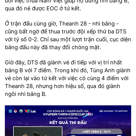
bởi việc thua Nam Việt giúp họ đứng nhì bảng B,
qua đó né được EOC ở tứ kết.
Ở trận đấu cùng giờ, Theanh 28 - nhì bảng -
cũng bất ngờ để thua trước đội xếp thứ ba DTS
với tỷ số 0-2. Chỉ sau một lượt trận cuối, cục diện
bảng đấu này đã thay đổi chóng mặt.
Giờ đây, DTS đã giành vé đi tiếp với vị trí nhất
bảng B với 7 điểm. Trong khi đó, Tùng Anh giành
vé còn lại vào tứ kết với việc có cùng 4 điểm với
Theanh 28, nhưng hơn hiệu số, qua đó giành
ngôi nhì bảng B.