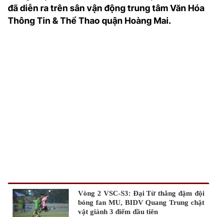
đã diễn ra trên sân vận động trung tâm Văn Hóa
TRA CỨU PHƯỜNG XÃ
Thông Tin & Thể Thao quận Hoàng Mai.
CỐNG HIẾN
BÙI XUÂN PHÁI
TIỆN ÍCH
LIÊN HỆ QUẢNG CÁO
Hotline: 0981.119.189
Điện thoại: 024.38254756
MẠNG XÃ HỘI
Vòng 2 VSC-S3: Đại Từ thắng đậm đội
bóng fan MU, BIDV Quang Trung chật
vật giành 3 điểm đầu tiên