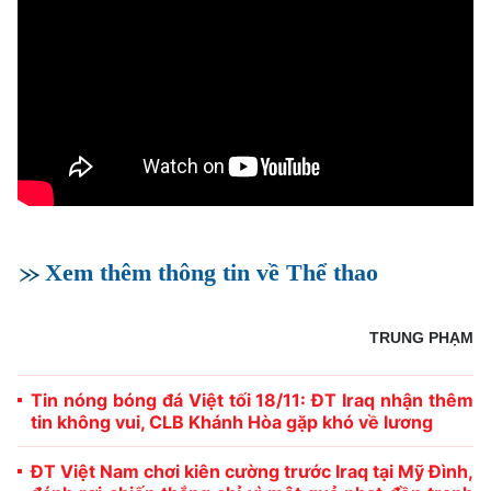
Xem thêm thông tin về Thể thao
TRUNG PHẠM
Tin nóng bóng đá Việt tối 18/11: ĐT Iraq nhận thêm
tin không vui, CLB Khánh Hòa gặp khó về lương
ĐT Việt Nam chơi kiên cường trước Iraq tại Mỹ Đình,