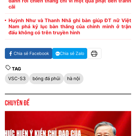
đánh rơi chiến thắng chỉ vì một quả phạt đền tranh
cãi
Huỳnh Như và Thanh Nhã ghi bàn giúp ĐT nữ Việt
Nam phá kỷ lục bàn thắng của chính mình ở trận
đấu không có trên truyền hình
Chia sẻ Facebook
Chia sẻ Zalo
TAG
VSC-S3
bóng đá phủi
hà nội
Chuyên đề