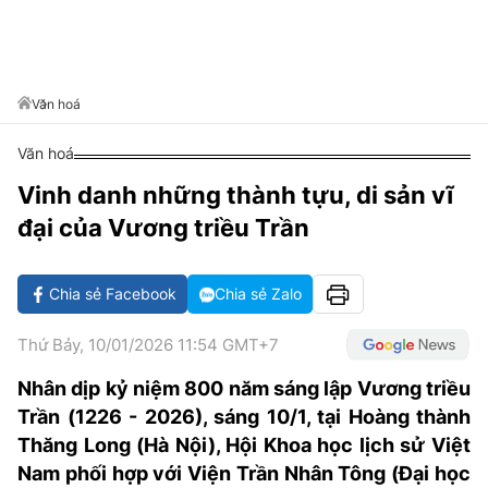
VĂN HÓA SỐNG KHỎE
ĐỌC - XEM
BÓNG ĐÁ
KẾT QUẢ
CÁC CÚP CHÂU ÂU
GOLF
GIẢI TRÍ
NHỊP ĐẬP SỨC KHỎE
DIỄN ĐÀN
VĂN HÓA
BẢNG XẾP HẠNG
DU LỊCH
PHIM
X-QUANG TIN ĐỒN
CÔNG NGHIỆP VĂN HÓA
Văn hoá
GIẢI TRÍ
THẾ GIỚI SAO
TIN TỨC
Văn hoá
ÂM NHẠC
VIẾT LẠI ƯỚC MƠ
Vinh danh những thành tựu, di sản vĩ
HIGHTECH
ĐIỂM ĐẾN
KBIZ
đại của Vương triều Trần
TIÊU ĐIỂM - SPOTLIGHT
ẢNH
BẠN CẦN BIẾT
Chia sẻ Facebook
Chia sẻ Zalo
ẨM THỰC
INFOGRAPHIC
Thứ Bảy, 10/01/2026 11:54 GMT+7
TƯ VẤN
E-MAGAZINE
Nhân dịp kỷ niệm 800 năm sáng lập Vương triều
Trần (1226 - 2026), sáng 10/1, tại Hoàng thành
ẢNH
Thăng Long (Hà Nội), Hội Khoa học lịch sử Việt
BÁO GIẤY
Nam phối hợp với Viện Trần Nhân Tông (Đại học