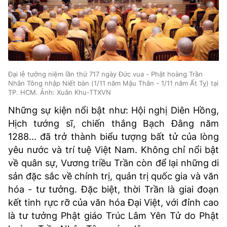
Đại lễ tưởng niệm lần thứ 717 ngày Đức vua - Phật hoàng Trần
Nhân Tông nhập Niết bàn (1/11 năm Mậu Thân - 1/11 năm Ất Tỵ) tại
TP. HCM. Ảnh: Xuân Khu-TTXVN
Những sự kiện nổi bật như: Hội nghị Diên Hồng,
Hịch tướng sĩ, chiến thắng Bạch Đằng năm
1288... đã trở thành biểu tượng bất tử của lòng
yêu nước và trí tuệ Việt Nam. Không chỉ nổi bật
về quân sự, Vương triều Trần còn để lại những di
sản đặc sắc về chính trị, quản trị quốc gia và văn
hóa - tư tưởng. Đặc biệt, thời Trần là giai đoạn
kết tinh rực rỡ của văn hóa Đại Việt, với đỉnh cao
là tư tưởng Phật giáo Trúc Lâm Yên Tử do Phật