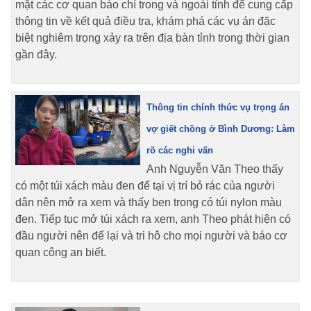
mặt các cơ quan báo chí trong và ngoài tỉnh để cung cấp
thông tin về kết quả điều tra, khám phá các vụ án đặc
biệt nghiêm trọng xảy ra trên địa bàn tỉnh trong thời gian
gần đây.
Thông tin chính thức vụ trọng án
vợ giết chồng ở Bình Dương: Làm
rõ các nghi vấn
Anh Nguyễn Văn Theo thấy
có một túi xách màu đen để tại vị trí bỏ rác của người
dân nên mở ra xem và thấy ben trong có túi nylon màu
đen. Tiếp tục mở túi xách ra xem, anh Theo phát hiện có
đầu người nên để lại và tri hô cho mọi người và báo cơ
quan công an biết.