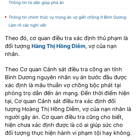
Thông tin từ dân giúp phá án
TRA CỨU PHƯỜNG XÃ
Thông tin chính thức vụ trọng án vợ giết chồng ở Bình Dương:
CỐNG HIẾN
Làm rõ các nghi vấn
BÙI XUÂN PHÁI
Theo đó, cơ quan điều tra xác định thủ phạm là
TIỆN ÍCH
đối tượng
Hàng Thị Hồng Diễm
, vợ của nạn
nhân.
LIÊN HỆ QUẢNG CÁO
Theo Cơ quan Cảnh sát điều tra công an tỉnh
Hotline: 0981.119.189
Bình Dương nguyên nhân vụ án bước đầu được
xác định là mâu thuẫn vợ chồng bộc phát tại
Điện thoại: 024.38254756
phòng trọ dẫn đến án mạng. Đến thời điểm hiện
tại, Cơ quan Cảnh sát điều tra xác định đối
MẠNG XÃ HỘI
tượng Hoàng Thị Hồng Diễm, vợ của nạn nhân là
người gây án. Cơ quan điều tra cũng cho biết,
hiện chưa xác định được là có ai giúp sức cho
đối tượng thực hiện hành vi phạm tội hay không.