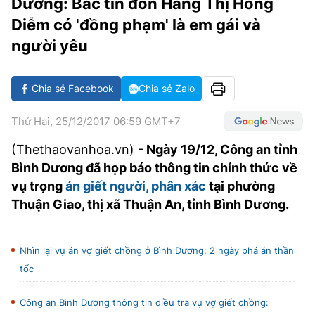
Dương: Bác tin đồn Hàng Thị Hồng
VĂN HÓA SỐNG KHỎE
ĐỌC - XEM
BÓNG ĐÁ
KẾT QUẢ
CÁC CÚP CHÂU ÂU
GOLF
Diễm có 'đồng phạm' là em gái và
GIẢI TRÍ
NHỊP ĐẬP SỨC KHỎE
DIỄN ĐÀN
VĂN HÓA
BẢNG XẾP HẠNG
người yêu
DU LỊCH
PHIM
X-QUANG TIN ĐỒN
CÔNG NGHIỆP VĂN HÓA
GIẢI TRÍ
Chia sẻ Facebook
Chia sẻ Zalo
THẾ GIỚI SAO
TIN TỨC
ÂM NHẠC
VIẾT LẠI ƯỚC MƠ
Thứ Hai, 25/12/2017 06:59 GMT+7
HIGHTECH
ĐIỂM ĐẾN
KBIZ
(Thethaovanhoa.vn)
- Ngày 19/12, Công an tỉnh
TIÊU ĐIỂM - SPOTLIGHT
ẢNH
Bình Dương đã họp báo thông tin chính thức về
BẠN CẦN BIẾT
vụ trọng
án giết người, phân xác
tại phường
ẨM THỰC
Thuận Giao, thị xã Thuận An, tỉnh Bình Dương.
INFOGRAPHIC
TƯ VẤN
E-MAGAZINE
Nhìn lại vụ án vợ giết chồng ở Bình Dương: 2 ngày phá án thần
ẢNH
tốc
BÁO GIẤY
Công an Bình Dương thông tin điều tra vụ vợ giết chồng: