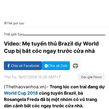
VĂN HÓA SỐNG KHỎE
ĐỌC - XEM
BÓNG ĐÁ
KẾT QUẢ
CÁC CÚP CHÂU ÂU
GOLF
GIẢI TRÍ
NHỊP ĐẬP SỨC KHỎE
DIỄN ĐÀN
VĂN HÓA
BẢNG XẾP HẠNG
DU LỊCH
PHIM
X-QUANG TIN ĐỒN
CÔNG NGHIỆP VĂN HÓA
Thế giới Sao
GIẢI TRÍ
THẾ GIỚI SAO
TIN TỨC
Thế giới Sao
ÂM NHẠC
VIẾT LẠI ƯỚC MƠ
Video: Mẹ tuyển thủ Brazil dự World
HIGHTECH
ĐIỂM ĐẾN
KBIZ
Cup bị bắt cóc ngay trước cửa nhà
TIÊU ĐIỂM - SPOTLIGHT
ẢNH
BẠN CẦN BIẾT
Chia sẻ Facebook
Chia sẻ Zalo
ẨM THỰC
INFOGRAPHIC
Thứ Tư, 18/07/2018 15:26 GMT+7
TƯ VẤN
E-MAGAZINE
(Thethaovanhoa.vn)-
Trong lúc con trai đang dự
World Cup 2018
cùng tuyển Brazil, bà
ẢNH
Rosangela Freda đã bị một nhóm có vũ trang
BÁO GIẤY
dàn cảnh bắt cóc ngay trước cửa nhà.