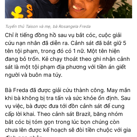
Tuyển thủ Taison và mẹ, bà Rosangela Freda
Chỉ ít tiếng đồng hồ sau vụ bắt cóc, cuộc giải
cứu nạn nhân đã diễn ra. Cảnh sát đã bắt giữ 5
tên tội phạm, trong đó có 1 nữ. Một tên hiện
đang bỏ trốn. Kẻ chạy thoát theo ghi nhận cảnh
sát là một tội phạm địa phương với tiền án giết
người và buôn ma túy.
Bà Freda đã được giải cứu thành công. May mắn
khi bà không bị tra tấn và sức khỏe ổn định. Sau
vụ việc, bà được đưa tới đồn cảnh sát để cung
cấp lời khai. Theo cảnh sát Brazil, băng nhóm
bắt cóc bị tóm gọn trong lúc bọn chúng còn
chưa lên được kế hoạch sẽ đòi tiền chuộc với gia