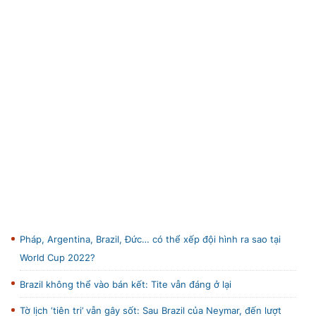
TRA CỨU PHƯỜNG XÃ
CỐNG HIẾN
BÙI XUÂN PHÁI
TIỆN ÍCH
LIÊN HỆ QUẢNG CÁO
Hotline: 0981.119.189
Điện thoại: 024.38254756
Pháp, Argentina, Brazil, Đức… có thể xếp đội hình ra sao tại
MẠNG XÃ HỘI
World Cup 2022?
Brazil không thể vào bán kết: Tite vẫn đáng ở lại
Tờ lịch ‘tiên tri’ vẫn gây sốt: Sau Brazil của Neymar, đến lượt