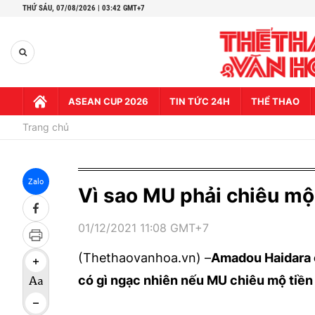
THỨ SÁU,
07/08/2026 | 03:42 GMT+7
ASEAN CUP 2026
TIN TỨC 24H
THỂ THAO
Trang chủ
Zalo
Vì sao MU phải chiêu m
01/12/2021 11:08 GMT+7
(Thethaovanhoa.vn) –
Amadou Haidara c
có gì ngạc nhiên nếu MU chiêu mộ tiền