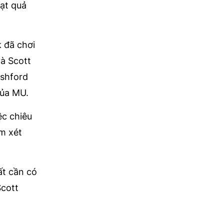
oạt quả
k đã chơi
và Scott
ashford
của MU.
ệc chiêu
em xét
ất cần có
Scott