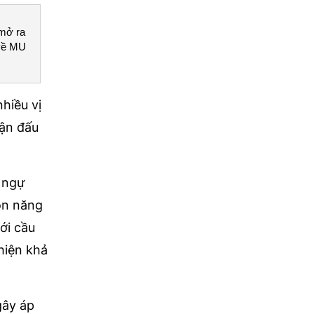
 mở ra
 về MU
hiều vị
rận đấu
g ngự
ồn năng
ới cầu
hiện khả
gây áp