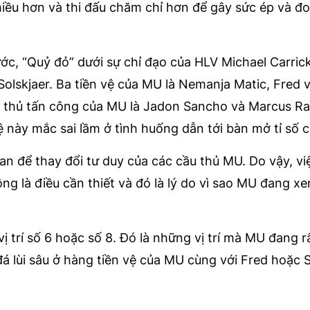
hiều hơn và thi đấu chăm chỉ hơn để gây sức ép và đ
ớc, “Quỷ đỏ” dưới sự chỉ đạo của HLV Michael Carric
Solskjaer. Ba tiền vệ của MU là Nemanja Matic, Fred 
u thủ tấn công của MU là Jadon Sancho và Marcus R
ệ này mắc sai lầm ở tình huống dẫn tới bàn mở tỉ số 
an để thay đổi tư duy của các cầu thủ MU. Do vậy, vi
ông là điều cần thiết và đó là lý do vì sao MU đang x
ị trí số 6 hoặc số 8. Đó là những vị trí mà MU đang r
đá lùi sâu ở hàng tiền vệ của MU cùng với Fred hoặc 