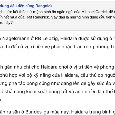
dung đầu tiên cùng Rangnick
nh thức kết thúc sứ mệnh bình ổn ngắn ngủi của Michael Carrick để
đến hết mùa của Ralf Rangnick. Vậy đâu là những hình dung đầu tiên
ức này?
n Nagelsmann ở RB Leipzig, Haidara được sử dụng ở n
đã thi đấu ở vị trí tiền vệ phải hoặc trái trong những t
 gần như chỉ cho Haidara chơi ở vị trí tiền vệ phòn
ó phù hợp với bộ kỹ năng của Haidara, cầu thủ có ngu
hững pha tắc bóng cũng như dâng lên để gây sức ép v
có khả năng kiểm soát bóng tốt và anh nhiều lần thể 
.
lần ra sân ở Bundesliga mùa này, Haidara trung bình 