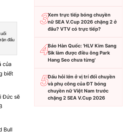
Xem trực tiếp bóng chuyền
nữ SEA V.Cup 2026 chặng 2 ở
đâu? VTV có trực tiếp?
uối
rận đấu
Báo Hàn Quốc: 'HLV Kim Sang
Sik làm được điều ông Park
Hang Seo chưa từng'
á của
g biết
Dấu hỏi lớn ở vị trí đối chuyền
và phụ công của ĐT bóng
chuyền nữ Việt Nam trước
i Đức sẽ
chặng 2 SEA V.Cup 2026
B
 Bull