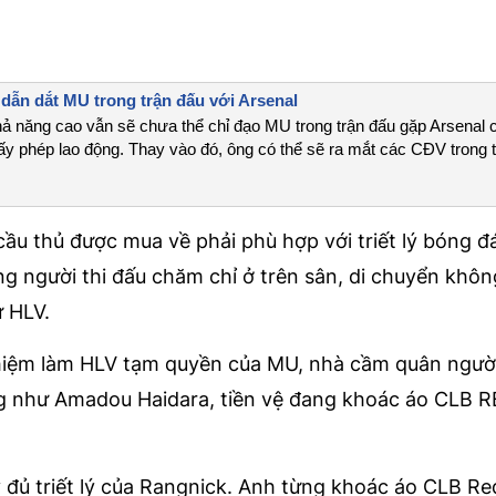
ẫn dắt MU trong trận đấu với Arsenal
năng cao vẫn sẽ chưa thể chỉ đạo MU trong trận đấu gặp Arsenal c
iấy phép lao động. Thay vào đó, ông có thể sẽ ra mắt các CĐV trong t
ầu thủ được mua về phải phù hợp với triết lý bóng đ
ng người thi đấu chăm chỉ ở trên sân, di chuyển khôn
ừ HLV.
nhiệm làm HLV tạm quyền của MU, nhà cầm quân ngườ
ng như Amadou Haidara, tiền vệ đang khoác áo CLB R
đủ triết lý của Rangnick. Anh từng khoác áo CLB Red