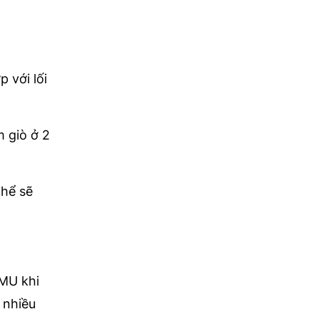
 với lối
m giò ở 2
thể sẽ
 MU khi
 nhiều