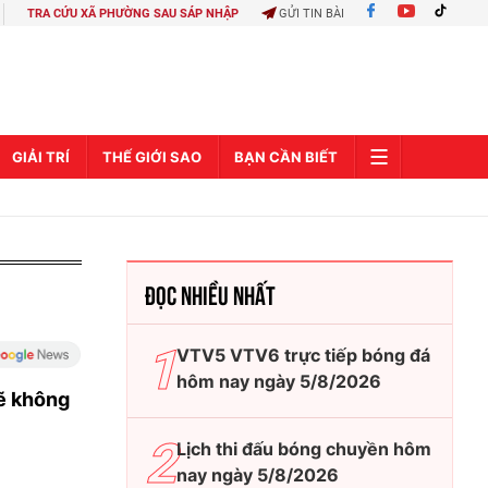
TRA CỨU XÃ PHƯỜNG SAU SÁP NHẬP
GỬI TIN BÀI
GIẢI TRÍ
THẾ GIỚI SAO
BẠN CẦN BIẾT
ĐỌC NHIỀU NHẤT
VTV5 VTV6 trực tiếp bóng đá
hôm nay ngày 5/8/2026
ẽ không
Lịch thi đấu bóng chuyền hôm
nay ngày 5/8/2026