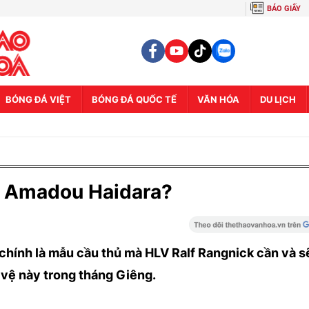
BÁO GIẤY
BÓNG ĐÁ VIỆT
BÓNG ĐÁ QUỐC TẾ
VĂN HÓA
DU LỊCH
ộ Amadou Haidara?
hính là mẫu cầu thủ mà HLV Ralf Rangnick cần và s
 vệ này trong tháng Giêng.