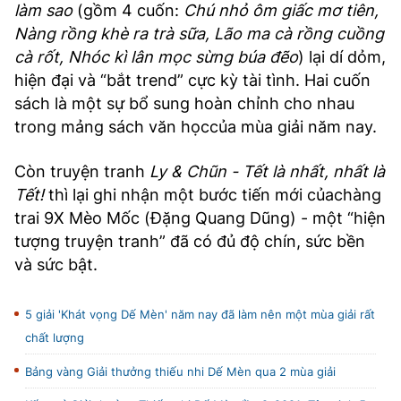
làm sao
(gồm 4 cuốn:
Chú nhỏ ôm giấc mơ tiên,
Nàng rồng khè ra trà sữa, Lão ma cà rồng cuồng
cà rốt, Nhóc kì lân mọc sừng búa đẽo
) lại dí dỏm,
hiện đại và “bắt trend” cực kỳ tài tình. Hai cuốn
sách là một sự bổ sung hoàn chỉnh cho nhau
trong mảng sách văn họccủa mùa giải năm nay.
Còn truyện tranh
Ly & Chũn - Tết là nhất, nhất là
Tết!
thì lại ghi nhận một bước tiến mới củachàng
trai 9X Mèo Mốc (Đặng Quang Dũng) - một “hiện
tượng truyện tranh” đã có đủ độ chín, sức bền
và sức bật.
5 giải 'Khát vọng Dế Mèn' năm nay đã làm nên một mùa giải rất
chất lượng
Bảng vàng Giải thưởng thiếu nhi Dế Mèn qua 2 mùa giải