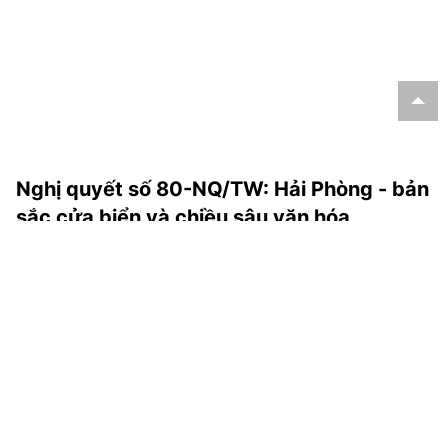
Nghị quyết số 80-NQ/TW: Hải Phòng - bản
sắc cửa biển và chiều sâu văn hóa
Hải Phòng sở hữu vị thế chiến lược đặc biệt trong lịch sử
dựng nước và giữ nước, đồng thời là vùng đất giàu chiều
sâu văn hóa với những con người phóng khoáng, nghĩa
tình.