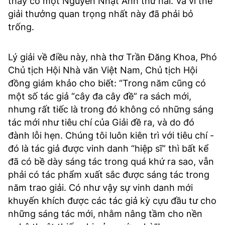
thấy có một Nguyễn Nhật Ánh thứ hai. Và vì thế
giải thưởng quan trọng nhất này đã phải bỏ
trống.
Lý giải về điều này, nhà thơ Trần Đăng Khoa, Phó
Chủ tịch Hội Nhà văn Việt Nam, Chủ tịch Hội
đồng giám khảo cho biết: “Trong năm cũng có
một số tác giả “cây đa cây đề” ra sách mới,
nhưng rất tiếc là trong đó không có những sáng
tác mới như tiêu chí của Giải đề ra, và do đó
đành lỗi hẹn. Chúng tôi luôn kiên trì với tiêu chí -
đó là tác giả được vinh danh “hiệp sĩ” thì bất kể
đã có bề dày sáng tác trong quá khứ ra sao, vẫn
phải có tác phẩm xuất sắc được sáng tác trong
năm trao giải. Có như vậy sự vinh danh mới
khuyến khích được các tác giả kỳ cựu đầu tư cho
những sáng tác mới, nhằm nâng tầm cho nền