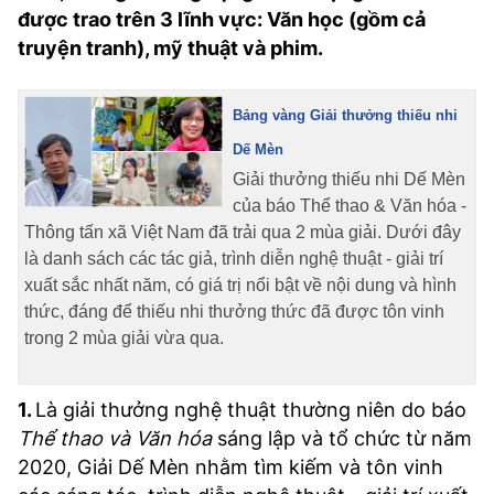
được trao trên 3 lĩnh vực: Văn học (gồm cả
TRA CỨU PHƯỜNG XÃ
truyện tranh), mỹ thuật và phim.
CỐNG HIẾN
BÙI XUÂN PHÁI
Bảng vàng Giải thưởng thiếu nhi
Dế Mèn
TIỆN ÍCH
Giải thưởng thiếu nhi Dế Mèn
của báo Thể thao & Văn hóa -
LIÊN HỆ QUẢNG CÁO
Thông tấn xã Việt Nam đã trải qua 2 mùa giải. Dưới đây
là danh sách các tác giả, trình diễn nghệ thuật - giải trí
Hotline: 0981.119.189
xuất sắc nhất năm, có giá trị nổi bật về nội dung và hình
thức, đáng để thiếu nhi thưởng thức đã được tôn vinh
Điện thoại: 024.38254756
trong 2 mùa giải vừa qua.
MẠNG XÃ HỘI
1.
Là giải thưởng nghệ thuật thường niên do báo
Thể thao và Văn hóa
sáng lập và tổ chức từ năm
2020, Giải Dế Mèn nhằm tìm kiếm và tôn vinh