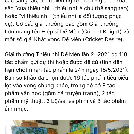
các sáng tác, trình diễn nghệ thuật - giải trí xuất
sắc “của thiếu nhi” (thiếu nhi là chủ thể sáng tạo)
hoặc “vì thiếu nhi” (thiếu nhi là đối tượng phục
vụ). Cơ cấu giải thưởng bao gồm Giải thưởng
Lớn mang tên Hiệp sĩ Dế Mèn (Cricket Knight) và
một số giải Khát vọng Dế Mèn (Cricket Desire).
Giải thưởng Thiếu nhi Dế Mèn lần 2 -2021 có 118
tác phẩm gửi dự thi hoặc được đề cử (tính đến
hạn chót nhận tác phẩm là 24h ngày 15/5/2021).
Ban sơ khảo đã chọn được 16 tác phẩm tiêu biểu
lọt vào vòng chung khảo, trong đó có 8 tác
phẩm văn học (gồm cả truyện tranh), 2 tác
phẩm mỹ thuật, 3 bộ/series phim và 3 tác phẩm
âm nhạc.