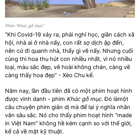
Phim “Khúc gỗ mục”
“Khi Covid-19 xảy ra, phải nghỉ học, giãn cách xã
hội, nhà ai ở nhà nấy, con rất sợ dịch ập đến,
nên cứ đi quanh nhà, thấy gì vẽ nấy. Nhưng cuối
cùng thì hoa thu hút con nhiều nhất, vì nó nhiều
loại, màu sắc đẹp, vẽ hoài không chán, càng vẽ
càng thấy hoa đẹp” - Xèo Chu kể.
Năm nay, lần đầu tiên đã có một phim hoạt hình
được vinh danh - phim
Khúc gỗ mục
. Đó làmột
câu chuyện phim giản dị mà để lại ý nghĩa nhân
văn sâu sắc. Nó cho thấy phim hoạt hình “made
in Việt Nam” không hề kém cạnh so với thế giới,
kể cả về mặt kỹ thuật.