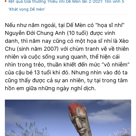
Kết quả Giải thưởng Thiếu nhi Dế Mèn lần 2-2021: Tôn vinh 5
'Khát vọng Dế mèn'
Nếu như năm ngoái, tại Dế Mèn có “họa sĩ nhí”
Nguyễn Đới Chung Anh (10 tuổi) được vinh
danh, thì năm nay cũng có một họa sĩ nhí là Xèo
Chu (sinh năm 2007) với chùm tranh vẽ về thiên
nhiên và cuộc sống xung quanh, thể hiện cái
nhìn trong trẻo, thuần khiết đến mức “vô nhiễm”
của cậu bé 13 tuổi khi đó. Nhưng nhìn vào đó ta
cũng thấy được cả sự an nhiên, tự tại trong tâm
hồn em giữa những ngày nghỉ dịch.