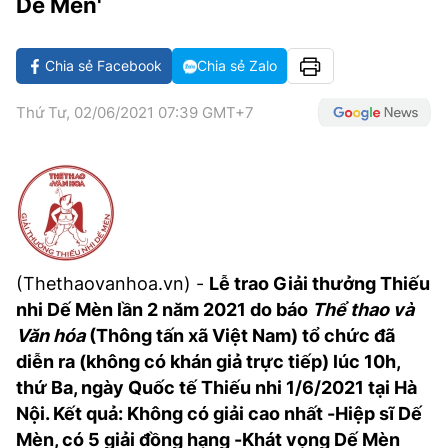
Dế Mèn'
VĂN HÓA SỐNG KHỎE
ĐỌC - XEM
BÓNG ĐÁ
KẾT QUẢ
CÁC CÚP CHÂU ÂU
GOLF
GIẢI TRÍ
NHỊP ĐẬP SỨC KHỎE
DIỄN ĐÀN
VĂN HÓA
BẢNG XẾP HẠNG
Chia sẻ Facebook
Chia sẻ Zalo
DU LỊCH
PHIM
X-QUANG TIN ĐỒN
CÔNG NGHIỆP VĂN HÓA
GIẢI TRÍ
Thứ Tư, 02/06/2021 07:39 GMT+7
THẾ GIỚI SAO
TIN TỨC
ÂM NHẠC
VIẾT LẠI ƯỚC MƠ
HIGHTECH
ĐIỂM ĐẾN
KBIZ
TIÊU ĐIỂM - SPOTLIGHT
ẢNH
BẠN CẦN BIẾT
ẨM THỰC
(Thethaovanhoa.vn) -
Lễ trao Giải thưởng Thiếu
INFOGRAPHIC
nhi Dế Mèn lần 2 năm 2021 do báo
Thể thao và
TƯ VẤN
Văn hóa
(Thông tấn xã Việt Nam) tổ chức đã
E-MAGAZINE
diễn ra (không có khán giả trực tiếp) lúc 10h,
ẢNH
thứ Ba, ngày Quốc tế Thiếu nhi 1/6/2021 tại Hà
Nội. Kết quả: Không có giải cao nhất -Hiệp sĩ Dế
BÁO GIẤY
Mèn, có 5 giải đồng hạng -Khát vọng Dế Mèn