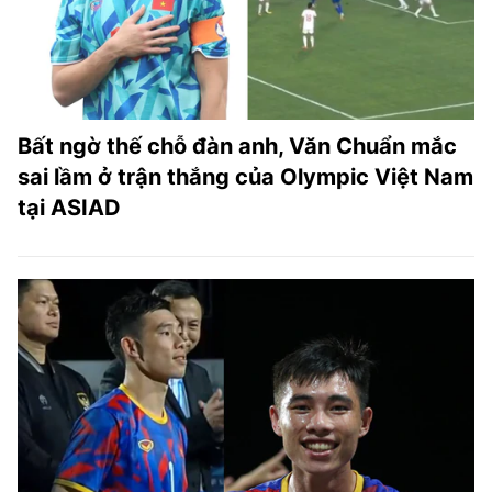
Bất ngờ thế chỗ đàn anh, Văn Chuẩn mắc
sai lầm ở trận thắng của Olympic Việt Nam
tại ASIAD