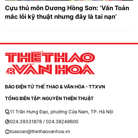
Cựu thủ môn Dương Hồng Sơn: ‘Văn Toản
mắc lỗi kỹ thuật nhưng đây là tai nạn’
BÁO ĐIỆN TỬ THỂ THAO & VĂN HÓA - TTXVN
TỔNG BIÊN TẬP: NGUYỄN THIỆN THUẬT
11 Trần Hưng Đạo, phường Cửa Nam, TP. Hà Nội
024.39331878 / 024.38248600
toasoan@thethaovanhoa.vn