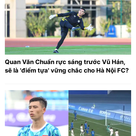
TRA CỨU PHƯỜNG XÃ
CỐNG HIẾN
BÙI XUÂN PHÁI
TIỆN ÍCH
LIÊN HỆ QUẢNG CÁO
Quan Văn Chuẩn rực sáng trước Vũ Hán,
sẽ là 'điểm tựa' vững chắc cho Hà Nội FC?
Hotline: 0981.119.189
Điện thoại: 024.38254756
MẠNG XÃ HỘI