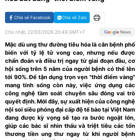
VĂN HÓA SỐNG KHỎE
ĐỌC - XEM
BÓNG ĐÁ
KẾT QUẢ
CÁC CÚP CHÂU ÂU
GOLF
GIẢI TRÍ
NHỊP ĐẬP SỨC KHỎE
DIỄN ĐÀN
VĂN HÓA
BẢNG XẾP HẠNG
Chia sẻ Facebook
Chia sẻ Zalo
DU LỊCH
PHIM
X-QUANG TIN ĐỒN
CÔNG NGHIỆP VĂN HÓA
GIẢI TRÍ
Chủ nhật, 22/03/2026 20:49 GMT+7
THẾ GIỚI SAO
TIN TỨC
Mặc dù ung thư đường tiêu hóa là căn bệnh phổ
ÂM NHẠC
VIẾT LẠI ƯỚC MƠ
biến với tỷ lệ tử vong cao, nhưng nếu được
HIGHTECH
ĐIỂM ĐẾN
KBIZ
chẩn đoán và điều trị ngay từ giai đoạn đầu, cơ
TIÊU ĐIỂM - SPOTLIGHT
hội sống trên 5 năm của người bệnh có thể lên
ẢNH
tới 90%. Để tận dụng trọn vẹn "thời điểm vàng"
BẠN CẦN BIẾT
mang tính sống còn này, việc ứng dụng các
ẨM THỰC
công nghệ tầm soát chuyên sâu đóng vai trò
INFOGRAPHIC
quyết định. Mới đây, sự xuất hiện của công nghệ
TƯ VẤN
E-MAGAZINE
nội soi siêu phóng đại cấp độ tế bào tại Việt Nam
đang được kỳ vọng sẽ tạo ra bước ngoặt lớn,
ẢNH
giúp các bác sĩ nhìn thấu và triệt tiêu các tổn
BÁO GIẤY
thương tiền ung thư ngay từ khi người bệnh