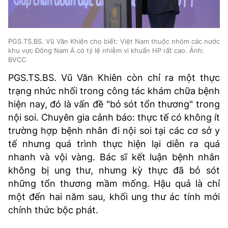
PGS.TS.BS. Vũ Văn Khiên cho biết: Việt Nam thuộc nhóm các nước
khu vực Đông Nam Á có tỷ lệ nhiễm vi khuẩn HP rất cao. Ảnh:
BVCC
PGS.TS.BS. Vũ Văn Khiên còn chỉ ra một thực
trạng nhức nhối trong công tác khám chữa bệnh
hiện nay, đó là vấn đề "bỏ sót tổn thương" trong
nội soi. Chuyên gia cảnh báo: thực tế có không ít
trường hợp bệnh nhân đi nội soi tại các cơ sở y
tế nhưng quá trình thực hiện lại diễn ra quá
nhanh và vội vàng. Bác sĩ kết luận bệnh nhân
không bị ung thư, nhưng kỳ thực đã bỏ sót
những tổn thương mầm mống. Hậu quả là chỉ
một đến hai năm sau, khối ung thư ác tính mới
chính thức bộc phát.