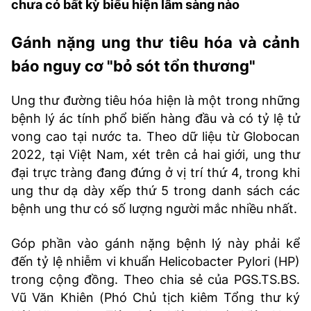
chưa có bất kỳ biểu hiện lâm sàng nào
TRA CỨU PHƯỜNG XÃ
Gánh nặng ung thư tiêu hóa và cảnh
CỐNG HIẾN
báo nguy cơ "bỏ sót tổn thương"
BÙI XUÂN PHÁI
TIỆN ÍCH
Ung thư đường tiêu hóa hiện là một trong những
bệnh lý ác tính phổ biến hàng đầu và có tỷ lệ tử
LIÊN HỆ QUẢNG CÁO
vong cao tại nước ta. Theo dữ liệu từ Globocan
2022, tại Việt Nam, xét trên cả hai giới, ung thư
Hotline: 0981.119.189
đại trực tràng đang đứng ở vị trí thứ 4, trong khi
ung thư dạ dày xếp thứ 5 trong danh sách các
Điện thoại: 024.38254756
bệnh ung thư có số lượng người mắc nhiều nhất.
Góp phần vào gánh nặng bệnh lý này phải kể
MẠNG XÃ HỘI
đến tỷ lệ nhiễm vi khuẩn Helicobacter Pylori (HP)
trong cộng đồng. Theo chia sẻ của PGS.TS.BS.
Vũ Văn Khiên (Phó Chủ tịch kiêm Tổng thư ký