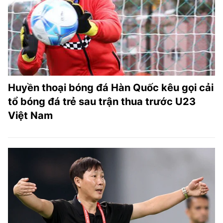
TRA CỨU PHƯỜNG XÃ
CỐNG HIẾN
BÙI XUÂN PHÁI
TIỆN ÍCH
Huyền thoại bóng đá Hàn Quốc kêu gọi cải
LIÊN HỆ QUẢNG CÁO
tổ bóng đá trẻ sau trận thua trước U23
Việt Nam
Hotline: 0981.119.189
Điện thoại: 024.38254756
MẠNG XÃ HỘI