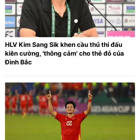
HLV Kim Sang Sik khen cầu thủ thi đấu
kiên cường, 'thông cảm' cho thẻ đỏ của
Đình Bắc