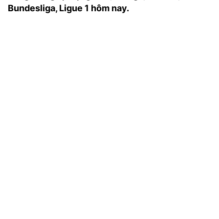
Bundesliga, Ligue 1 hôm nay.
TRA CỨU PHƯỜNG XÃ
CỐNG HIẾN
BÙI XUÂN PHÁI
TIỆN ÍCH
LIÊN HỆ QUẢNG CÁO
Hotline: 0981.119.189
Điện thoại: 024.38254756
MẠNG XÃ HỘI