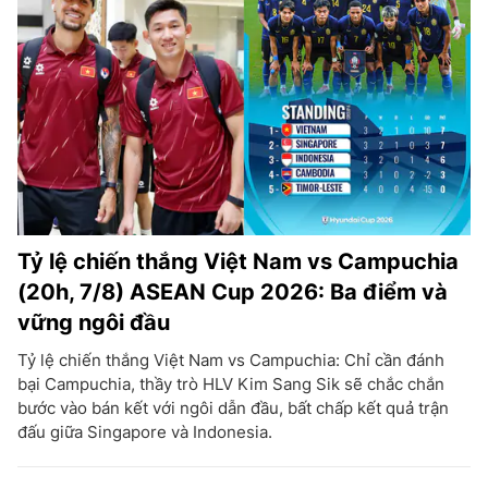
Tỷ lệ chiến thắng Việt Nam vs Campuchia
(20h, 7/8) ASEAN Cup 2026: Ba điểm và
vững ngôi đầu
Tỷ lệ chiến thắng Việt Nam vs Campuchia: Chỉ cần đánh
bại Campuchia, thầy trò HLV Kim Sang Sik sẽ chắc chắn
bước vào bán kết với ngôi dẫn đầu, bất chấp kết quả trận
đấu giữa Singapore và Indonesia.