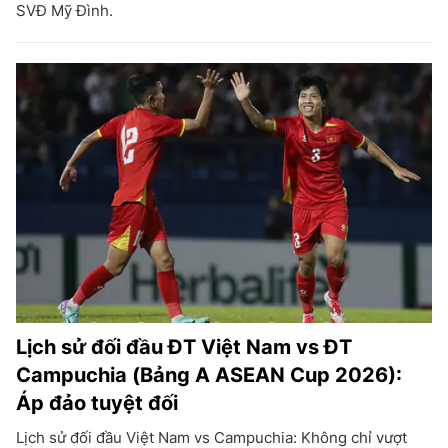
SVĐ Mỹ Đình.
Lịch sử đối đầu ĐT Việt Nam vs ĐT
Campuchia (Bảng A ASEAN Cup 2026):
Áp đảo tuyệt đối
Lịch sử đối đầu Việt Nam vs Campuchia: Không chỉ vượt