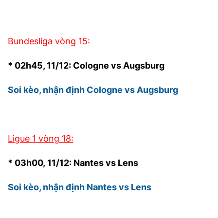
Bundesliga vòng 15:
* 02h45, 11/12: Cologne vs Augsburg
Soi kèo, nhận định Cologne vs Augsburg
Ligue 1 vòng 18:
* 03h00, 11/12: Nantes vs Lens
Soi kèo, nhận định Nantes vs Lens