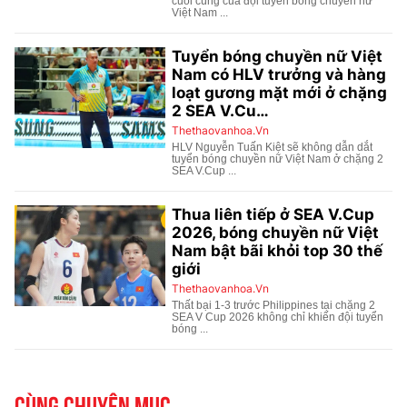
Cùng chuyên mục