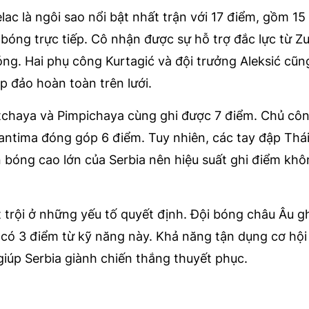
ac là ngôi sao nổi bật nhất trận với 17 điểm, gồm 15
bóng trực tiếp. Cô nhận được sự hỗ trợ đắc lực từ Zu
óng. Hai phụ công Kurtagić và đội trưởng Aleksić cũ
áp đảo hoàn toàn trên lưới.
atchaya và Pimpichaya cùng ghi được 7 điểm. Chủ cô
antima đóng góp 6 điểm. Tuy nhiên, các tay đập Thá
 bóng cao lớn của Serbia nên hiệu suất ghi điểm khô
trội ở những yếu tố quyết định. Đội bóng châu Âu ghi
 có 3 điểm từ kỹ năng này. Khả năng tận dụng cơ hội
giúp Serbia giành chiến thắng thuyết phục.