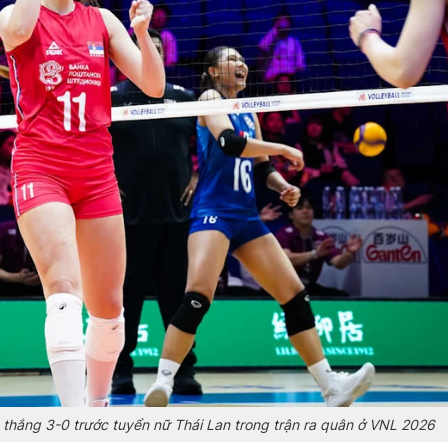
 thắng 3-0 trước tuyển nữ Thái Lan trong trận ra quân ở VNL 2026