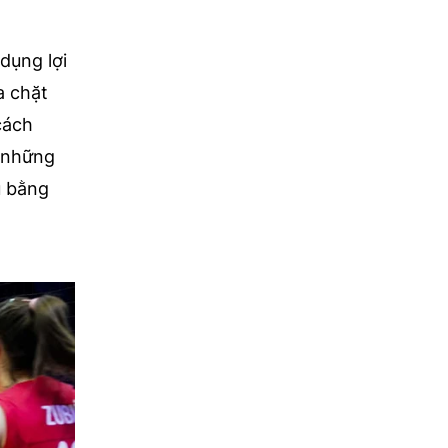
dụng lợi
a chặt
cách
ừ những
u bằng