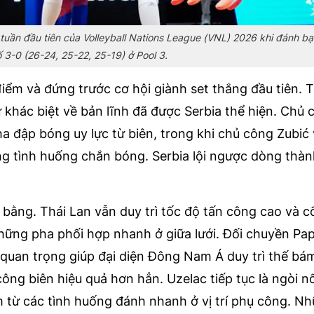
 tuần đầu tiên của Volleyball Nations League (VNL) 2026 khi đánh bạ
ố 3-0 (26-24, 25-22, 25-19) ở Pool 3.
điểm và đứng trước cơ hội giành set thắng đầu tiên. 
 khác biệt về bản lĩnh đã được Serbia thể hiện. Chủ 
ha đập bóng uy lực từ biên, trong khi chủ công Zubić
ng tình huống chắn bóng. Serbia lội ngược dòng thà
ân bằng. Thái Lan vẫn duy trì tốc độ tấn công cao và 
ững pha phối hợp nhanh ở giữa lưới. Đối chuyền Pa
quan trọng giúp đại diện Đông Nam Á duy trì thế bám
ông biên hiệu quả hơn hẳn. Uzelac tiếp tục là ngòi nổ
m từ các tình huống đánh nhanh ở vị trí phụ công. Nh