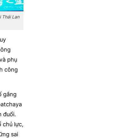
i Thái Lan
Tuy
công
 và phụ
nh công
cố gắng
patchaya
 đuổi.
 chủ lực,
ững sai