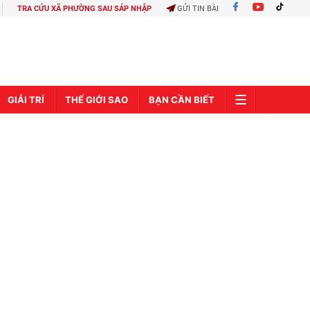
TRA CỨU XÃ PHƯỜNG SAU SÁP NHẬP
GỬI TIN BÀI
GIẢI TRÍ
THẾ GIỚI SAO
BẠN CẦN BIẾT