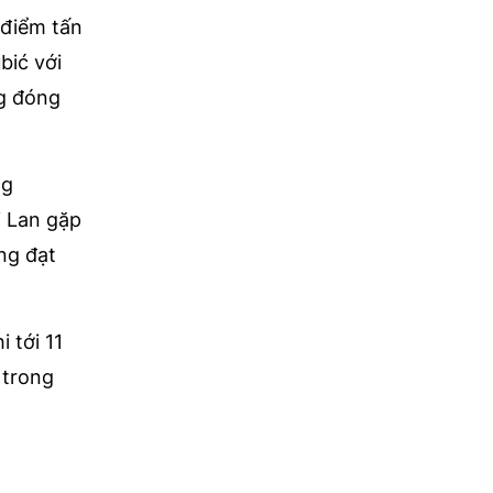
 điểm tấn
bić với
ng đóng
ng
i Lan gặp
ng đạt
 tới 11
 trong