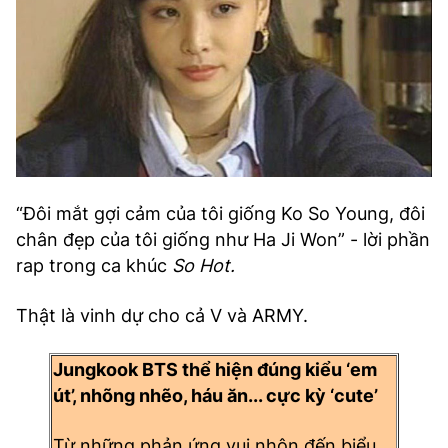
“Đôi mắt gợi cảm của tôi giống Ko So Young, đôi
chân đẹp của tôi giống như Ha Ji Won” - lời phần
rap trong ca khúc
So Hot.
Thật là vinh dự cho cả V và ARMY.
Jungkook BTS thể hiện đúng kiểu ‘em
út’, nhõng nhẽo, háu ăn... cực kỳ ‘cute’
Từ những phản ứng vui nhộn đến biểu