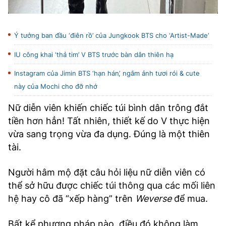
Ý tưởng ban đầu ‘điên rồ’ của Jungkook BTS cho ‘Artist-Made’
IU công khai ‘thả tim’ V BTS trước bàn dân thiên hạ
Instagram của Jimin BTS ‘hạn hán’, ngắm ảnh tươi rói & cute
này của Mochi cho đỡ nhớ
Nữ diễn viên khiến chiếc túi bình dân trông đắt
tiền hơn hẳn! Tất nhiên, thiết kế do V thực hiện
vừa sang trọng vừa đa dụng. Đúng là một thiên
tài.
Người hâm mộ đặt câu hỏi liệu nữ diễn viên có
thể sở hữu được chiếc túi thông qua các mối liên
hệ hay cô đã “xếp hàng” trên
Weverse
để mua.
Bất kể phương pháp nào, điều đó không làm