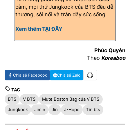
cảm, mọi thứ Jungkook của BTS đều dễ
thương, sôi nổi và tràn đầy sức sống.
Xem thêm TẠI ĐÂY
Phúc Quyên
Theo
Koreaboo
Chia sẻ Facebook
Chia sẻ Zalo
TAG
BTS
V BTS
Mute Boston Bag của V BTS
Jungkook
Jimin
Jin
J-Hope
Tin bts