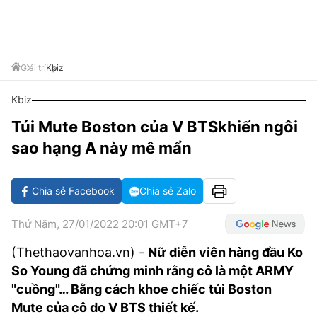
VĂN HÓA SỐNG KHỎE
ĐỌC - XEM
BÓNG ĐÁ
KẾT QUẢ
CÁC CÚP CHÂU ÂU
GOLF
GIẢI TRÍ
NHỊP ĐẬP SỨC KHỎE
DIỄN ĐÀN
VĂN HÓA
BẢNG XẾP HẠNG
DU LỊCH
PHIM
X-QUANG TIN ĐỒN
CÔNG NGHIỆP VĂN HÓA
Giải trí
Kbiz
GIẢI TRÍ
THẾ GIỚI SAO
TIN TỨC
Kbiz
ÂM NHẠC
VIẾT LẠI ƯỚC MƠ
Túi Mute Boston của V BTSkhiến ngôi
HIGHTECH
ĐIỂM ĐẾN
KBIZ
sao hạng A này mê mẩn
TIÊU ĐIỂM - SPOTLIGHT
ẢNH
BẠN CẦN BIẾT
Chia sẻ Facebook
Chia sẻ Zalo
ẨM THỰC
INFOGRAPHIC
Thứ Năm, 27/01/2022 20:01 GMT+7
TƯ VẤN
E-MAGAZINE
(Thethaovanhoa.vn) -
Nữ diễn viên hàng đầu Ko
So Young đã chứng minh rằng cô là một ARMY
ẢNH
"cuồng"… Bằng cách khoe chiếc túi Boston
BÁO GIẤY
Mute của cô do V BTS thiết kế.