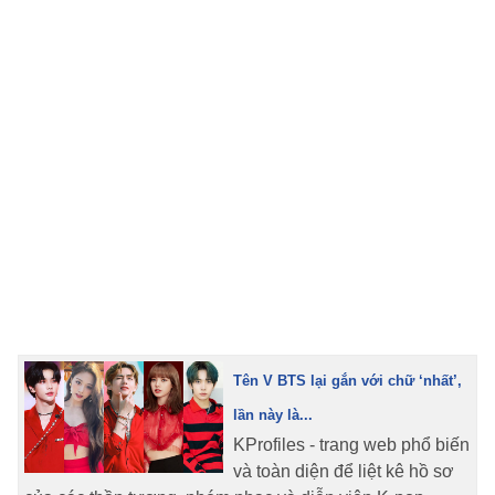
TRA CỨU PHƯỜNG XÃ
CỐNG HIẾN
BÙI XUÂN PHÁI
TIỆN ÍCH
LIÊN HỆ QUẢNG CÁO
Hotline: 0981.119.189
Điện thoại: 024.38254756
Tên V BTS lại gắn với chữ ‘nhất’,
MẠNG XÃ HỘI
lần này là...
KProfiles - trang web phổ biến
và toàn diện để liệt kê hồ sơ