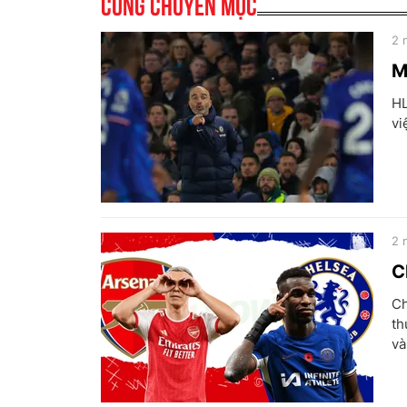
Cùng chuyên mục
2 
M
HL
vi
2 
C
Ch
th
và