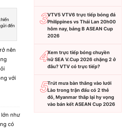
VTV5 VTV6 trực tiếp bóng đá
chiến
Philippines vs Thái Lan 20h00
 gửi đến
hôm nay, bảng B ASEAN Cup
2026
trở nên
Xem trực tiếp bóng chuyền
ủng
nữ SEA V.Cup 2026 chặng 2 ở
đâu? VTV có trực tiếp?
ỏi
ồng với
Trút mưa bàn thắng vào lưới
Lào trong trận đấu có 2 thẻ
đỏ, Myanmar thắp lại hy vọng
vào bán kết ASEAN Cup 2026
 lớn như
ọng có