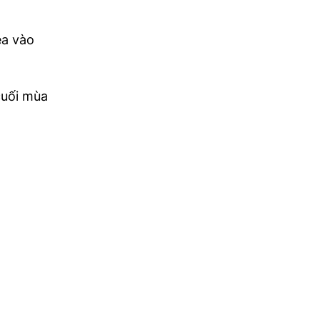
ea vào
 cuối mùa