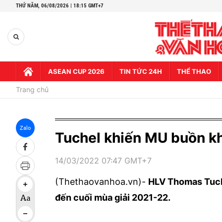
THỨ NĂM,
06/08/2026 | 18:15 GMT+7
ASEAN CUP 2026
TIN TỨC 24H
THỂ THAO
Trang chủ
Zalo
Tuchel khiến MU buồn khi
14/03/2022 07:47 GMT+7
(Thethaovanhoa.vn)-
HLV Thomas Tuche
đến cuối mùa giải 2021-22.