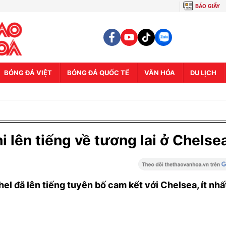
BÁO GIẤY
BÓNG ĐÁ VIỆT
BÓNG ĐÁ QUỐC TẾ
VĂN HÓA
DU LỊCH
 lên tiếng về tương lai ở Chelse
l đã lên tiếng tuyên bố cam kết với Chelsea, ít nhấ