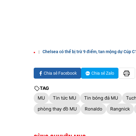
Chelsea có thể bị trừ 9 điểm, tan mộng dự Cúp C
Chia sẻ Facebook
Chia sẻ Zalo
TAG
MU
Tin tức MU
Tin bóng đá MU
Tuch
phòng thay đồ MU
Ronaldo
Rangnick