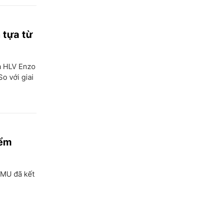
 tựa từ
a HLV Enzo
o với giai
iểm
 MU đã kết