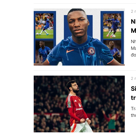
2 
N
M
Nh
Ma
đo
2 
S
t
Tr
th