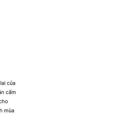
lai của
 án cấm
 cho
nh mùa