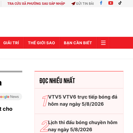
TRA CỨU XÃ PHƯỜNG SAU SÁP NHẬP
GỬI TIN BÀI
GIẢI TRÍ
THẾ GIỚI SAO
BẠN CẦN BIẾT
ĐỌC NHIỀU NHẤT
a
VTV5 VTV6 trực tiếp bóng đá
hôm nay ngày 5/8/2026
t cho
Lịch thi đấu bóng chuyền hôm
nay ngày 5/8/2026