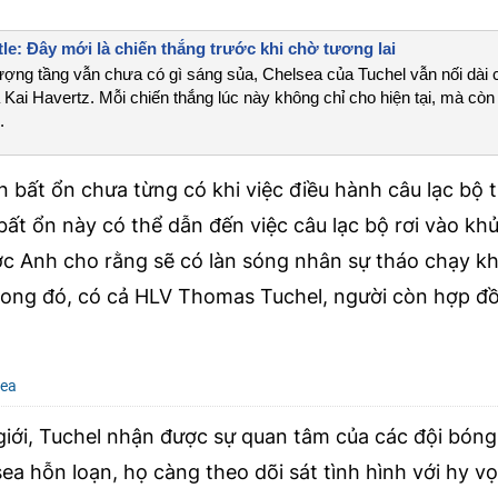
le: Đây mới là chiến thắng trước khi chờ tương lai
hượng tầng vẫn chưa có gì sáng sủa, Chelsea của Tuchel vẫn nối dài 
Kai Havertz. Mỗi chiến thắng lúc này không chỉ cho hiện tại, mà còn
.
n bất ổn chưa từng có khi việc điều hành câu lạc bộ 
ự bất ổn này có thể dẫn đến việc câu lạc bộ rơi vào kh
ớc Anh cho rằng sẽ có làn sóng nhân sự tháo chạy kh
Trong đó, có cả HLV Thomas Tuchel, người còn hợp đ
sea
iới, Tuchel nhận được sự quan tâm của các đội bóng
a hỗn loạn, họ càng theo dõi sát tình hình với hy v