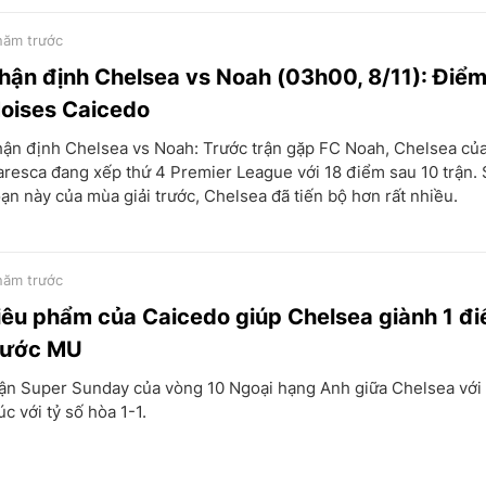
năm trước
hận định Chelsea vs Noah (03h00, 8/11): Điểm
oises Caicedo
ận định Chelsea vs Noah: Trước trận gặp FC Noah, Chelsea củ
resca đang xếp thứ 4 Premier League với 18 điểm sau 10 trận. S
ạn này của mùa giải trước, Chelsea đã tiến bộ hơn rất nhiều.
năm trước
iêu phẩm của Caicedo giúp Chelsea giành 1 đ
rước MU
ận Super Sunday của vòng 10 Ngoại hạng Anh giữa Chelsea với
úc với tỷ số hòa 1-1.