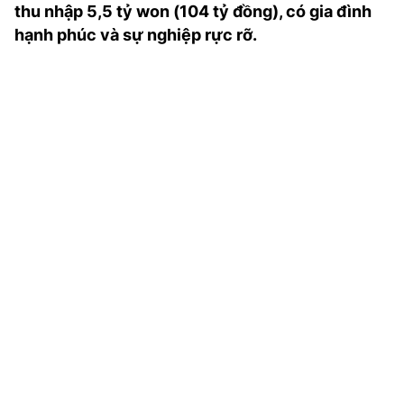
thu nhập 5,5 tỷ won (104 tỷ đồng), có gia đình
TRA CỨU PHƯỜNG XÃ
hạnh phúc và sự nghiệp rực rỡ.
CỐNG HIẾN
BÙI XUÂN PHÁI
TIỆN ÍCH
LIÊN HỆ QUẢNG CÁO
Hotline: 0981.119.189
Điện thoại: 024.38254756
MẠNG XÃ HỘI