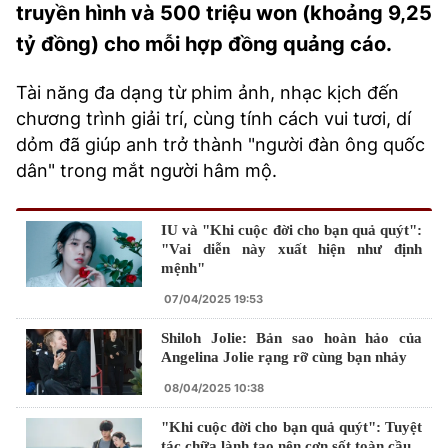
truyền hình và 500 triệu won (khoảng 9,25
tỷ đồng) cho mỗi hợp đồng quảng cáo.
Tài năng đa dạng từ phim ảnh, nhạc kịch đến
chương trình giải trí, cùng tính cách vui tươi, dí
dỏm đã giúp anh trở thành "người đàn ông quốc
dân" trong mắt người hâm mộ.
IU và "Khi cuộc đời cho bạn quả quýt":
"Vai diễn này xuất hiện như định
mệnh"
07/04/2025 19:53
Shiloh Jolie: Bản sao hoàn hảo của
Angelina Jolie rạng rỡ cùng bạn nhảy
08/04/2025 10:38
"Khi cuộc đời cho bạn quả quýt": Tuyệt
tác chữa lành tạo nên cơn sốt toàn cầu