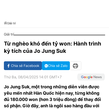
VĂN HÓA SỐNG KHỎE
ĐỌC - XEM
BÓNG ĐÁ
KẾT QUẢ
CÁC CÚP CHÂU ÂU
GOLF
GIẢI TRÍ
NHỊP ĐẬP SỨC KHỎE
DIỄN ĐÀN
VĂN HÓA
BẢNG XẾP HẠNG
DU LỊCH
PHIM
X-QUANG TIN ĐỒN
CÔNG NGHIỆP VĂN HÓA
Giải trí
GIẢI TRÍ
THẾ GIỚI SAO
TIN TỨC
Giải trí
ÂM NHẠC
VIẾT LẠI ƯỚC MƠ
Từ nghèo khó đến tỷ won: Hành trình
HIGHTECH
ĐIỂM ĐẾN
KBIZ
kỳ tích của Jo Jung Suk
TIÊU ĐIỂM - SPOTLIGHT
ẢNH
BẠN CẦN BIẾT
Chia sẻ Facebook
Chia sẻ Zalo
ẨM THỰC
INFOGRAPHIC
Thứ Ba, 08/04/2025 14:01 GMT+7
TƯ VẤN
E-MAGAZINE
Jo Jung Suk, một trong những diễn viên được
yêu mến nhất Hàn Quốc hiện nay, từng không
ẢNH
đủ 180.000 won (hơn 3 triệu đồng) để thay đổi
BÁO GIẤY
số phận. Giờ đây, anh là ngôi sao hàng đầu với