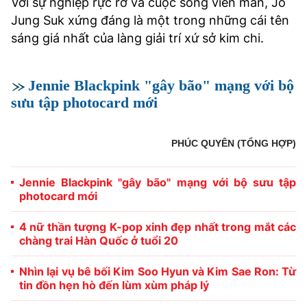
Với sự nghiệp rực rỡ và cuộc sống viên mãn, Jo
Jung Suk xứng đáng là một trong những cái tên
sáng giá nhất của làng giải trí xứ sở kim chi.
Jennie Blackpink "gây bão" mạng với bộ
sưu tập photocard mới
PHÚC QUYÊN (TỔNG HỢP)
Jennie Blackpink "gây bão" mạng với bộ sưu tập
photocard mới
4 nữ thần tượng K-pop xinh đẹp nhất trong mắt các
chàng trai Hàn Quốc ở tuổi 20
Nhìn lại vụ bê bối Kim Soo Hyun và Kim Sae Ron: Từ
tin đồn hẹn hò đến lùm xùm pháp lý