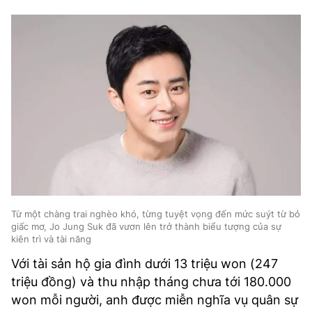
Từ một chàng trai nghèo khó, từng tuyệt vọng đến mức suýt từ bỏ
giấc mơ, Jo Jung Suk đã vươn lên trở thành biểu tượng của sự
kiên trì và tài năng
Với tài sản hộ gia đình dưới 13 triệu won (247
triệu đồng) và thu nhập tháng chưa tới 180.000
won mỗi người, anh được miễn nghĩa vụ quân sự