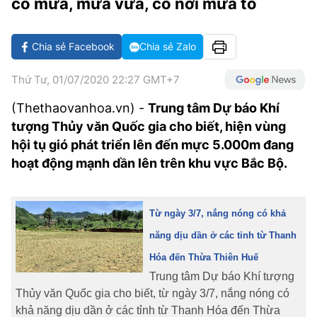
có mưa, mưa vừa, có nơi mưa to
VĂN HÓA SỐNG KHỎE
ĐỌC - XEM
BÓNG ĐÁ
KẾT QUẢ
CÁC CÚP CHÂU ÂU
GOLF
GIẢI TRÍ
NHỊP ĐẬP SỨC KHỎE
DIỄN ĐÀN
VĂN HÓA
BẢNG XẾP HẠNG
Chia sẻ Facebook
Chia sẻ Zalo
DU LỊCH
PHIM
X-QUANG TIN ĐỒN
CÔNG NGHIỆP VĂN HÓA
GIẢI TRÍ
Thứ Tư, 01/07/2020 22:27 GMT+7
THẾ GIỚI SAO
TIN TỨC
ÂM NHẠC
VIẾT LẠI ƯỚC MƠ
(Thethaovanhoa.vn) -
Trung tâm Dự báo Khí
tượng Thủy văn Quốc gia cho biết, hiện vùng
HIGHTECH
ĐIỂM ĐẾN
KBIZ
hội tụ gió phát triển lên đến mực 5.000m đang
TIÊU ĐIỂM - SPOTLIGHT
hoạt động mạnh dần lên trên khu vực Bắc Bộ.
ẢNH
BẠN CẦN BIẾT
ẨM THỰC
INFOGRAPHIC
Từ ngày 3/7, nắng nóng có khả
TƯ VẤN
năng dịu dần ở các tỉnh từ Thanh
E-MAGAZINE
Hóa đến Thừa Thiên Huế
ẢNH
Trung tâm Dự báo Khí tượng
Thủy văn Quốc gia cho biết, từ ngày 3/7, nắng nóng có
BÁO GIẤY
khả năng dịu dần ở các tỉnh từ Thanh Hóa đến Thừa