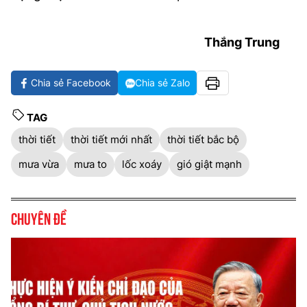
Thắng Trung
Chia sẻ Facebook
Chia sẻ Zalo
TAG
thời tiết
thời tiết mới nhất
thời tiết bắc bộ
mưa vừa
mưa to
lốc xoáy
gió giật mạnh
Chuyên đề