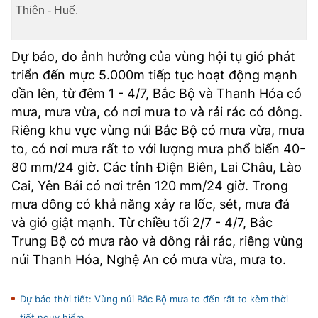
Thiên - Huế.
TRA CỨU PHƯỜNG XÃ
CỐNG HIẾN
Dự báo, do ảnh hưởng của vùng hội tụ gió phát
BÙI XUÂN PHÁI
triển đến mực 5.000m tiếp tục hoạt động mạnh
dần lên, từ đêm 1 - 4/7, Bắc Bộ và Thanh Hóa có
TIỆN ÍCH
mưa, mưa vừa, có nơi mưa to và rải rác có dông.
Riêng khu vực vùng núi Bắc Bộ có mưa vừa, mưa
LIÊN HỆ QUẢNG CÁO
to, có nơi mưa rất to với lượng mưa phổ biến 40-
80 mm/24 giờ. Các tỉnh Điện Biên, Lai Châu, Lào
Hotline: 0981.119.189
Cai, Yên Bái có nơi trên 120 mm/24 giờ. Trong
mưa dông có khả năng xảy ra lốc, sét, mưa đá
Điện thoại: 024.38254756
và gió giật mạnh. Từ chiều tối 2/7 - 4/7, Bắc
Trung Bộ có mưa rào và dông rải rác, riêng vùng
MẠNG XÃ HỘI
núi Thanh Hóa, Nghệ An có mưa vừa, mưa to.
Dự báo thời tiết: Vùng núi Bắc Bộ mưa to đến rất to kèm thời
tiết nguy hiểm