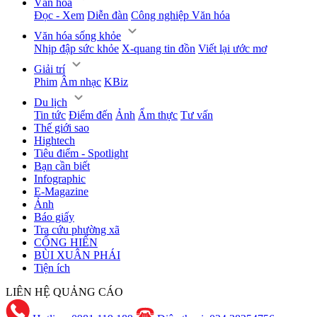
Văn hóa
Đọc - Xem
Diễn đàn
Công nghiệp Văn hóa
Văn hóa sống khỏe
Nhịp đập sức khỏe
X-quang tin đồn
Viết lại ước mơ
Giải trí
Phim
Âm nhạc
KBiz
Du lịch
Tin tức
Điểm đến
Ảnh
Ẩm thực
Tư vấn
Thế giới sao
Hightech
Tiêu điểm - Spotlight
Bạn cần biết
Infographic
E-Magazine
Ảnh
Báo giấy
Tra cứu phường xã
CỐNG HIẾN
BÙI XUÂN PHÁI
Tiện ích
LIÊN HỆ QUẢNG CÁO