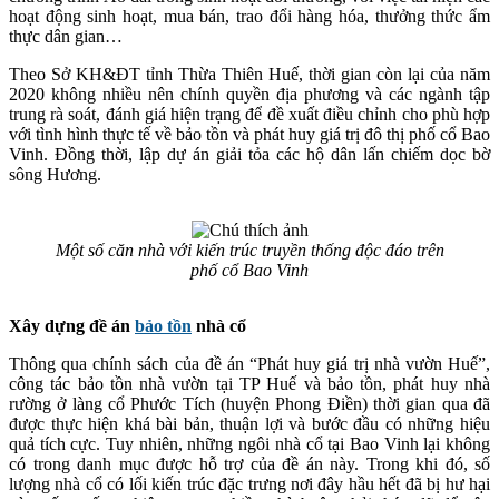
hoạt động sinh hoạt, mua bán, trao đổi hàng hóa, thưởng thức ẩm
thực dân gian…
Theo Sở KH&ĐT tỉnh Thừa Thiên Huế, thời gian còn lại của năm
2020 không nhiều nên chính quyền địa phương và các ngành tập
trung rà soát, đánh giá hiện trạng để đề xuất điều chỉnh cho phù hợp
với tình hình thực tế về bảo tồn và phát huy giá trị đô thị phố cổ Bao
Vinh. Đồng thời, lập dự án giải tỏa các hộ dân lấn chiếm dọc bờ
sông Hương.
Một số căn nhà với kiến trúc truyền thống độc đáo trên
phố cổ Bao Vinh
Xây dựng đề án
bảo tồn
nhà cổ
Thông qua chính sách của đề án “Phát huy giá trị nhà vườn Huế”,
công tác bảo tồn nhà vườn tại TP Huế và bảo tồn, phát huy nhà
rường ở làng cổ Phước Tích (huyện Phong Điền) thời gian qua đã
được thực hiện khá bài bản, thuận lợi và bước đầu có những hiệu
quả tích cực. Tuy nhiên, những ngôi nhà cổ tại Bao Vinh lại không
có trong danh mục được hỗ trợ của đề án này. Trong khi đó, số
lượng nhà cổ có lối kiến trúc đặc trưng nơi đây hầu hết đã bị hư hại