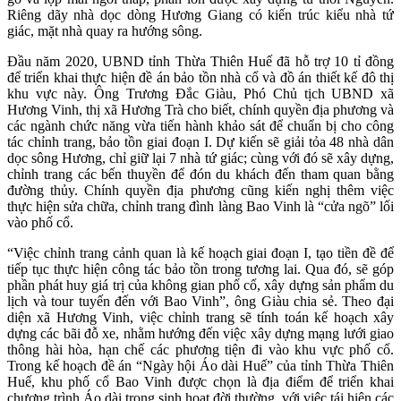
Riêng dãy nhà dọc dòng Hương Giang có kiến trúc kiểu nhà tứ
giác, mặt nhà quay ra hướng sông.
Đầu năm 2020, UBND tỉnh Thừa Thiên Huế đã hỗ trợ 10 tỉ đồng
để triển khai thực hiện đề án bảo tồn nhà cổ và đồ án thiết kế đô thị
khu vực này. Ông Trương Đắc Giàu, Phó Chủ tịch UBND xã
Hương Vinh, thị xã Hương Trà cho biết, chính quyền địa phương và
các ngành chức năng vừa tiến hành khảo sát để chuẩn bị cho công
tác chỉnh trang, bảo tồn giai đoạn I. Dự kiến sẽ giải tỏa 48 nhà dân
dọc sông Hương, chỉ giữ lại 7 nhà tứ giác; cùng với đó sẽ xây dựng,
chỉnh trang các bến thuyền để đón du khách đến tham quan bằng
đường thủy. Chính quyền địa phương cũng kiến nghị thêm việc
thực hiện sửa chữa, chỉnh trang đình làng Bao Vinh là “cửa ngõ” lối
vào phố cổ.
“Việc chỉnh trang cảnh quan là kế hoạch giai đoạn I, tạo tiền đề để
tiếp tục thực hiện công tác bảo tồn trong tương lai. Qua đó, sẽ góp
phần phát huy giá trị của không gian phố cổ, xây dựng sản phẩm du
lịch và tour tuyến đến với Bao Vinh”, ông Giàu chia sẻ. Theo đại
diện xã Hương Vinh, việc chỉnh trang sẽ tính toán kế hoạch xây
dựng các bãi đỗ xe, nhằm hướng đến việc xây dựng mạng lưới giao
thông hài hòa, hạn chế các phương tiện đi vào khu vực phố cổ.
Trong kế hoạch đề án “Ngày hội Áo dài Huế” của tỉnh Thừa Thiên
Huế, khu phố cổ Bao Vinh được chọn là địa điểm để triển khai
chương trình Áo dài trong sinh hoạt đời thường, với việc tái hiện các