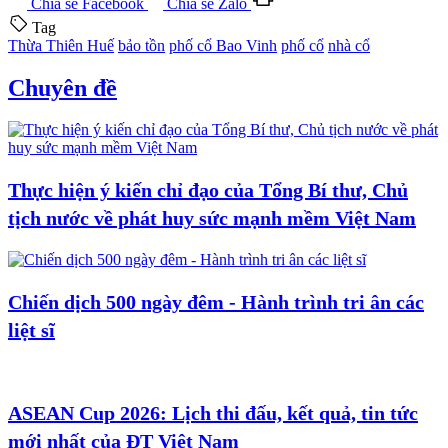
Chia sẻ Facebook
Chia sẻ Zalo
Tag
Thừa Thiên Huế
bảo tồn
phố cổ Bao Vinh
phố cổ
nhà cổ
Chuyên đề
Thực hiện ý kiến chỉ đạo của Tổng Bí thư, Chủ
tịch nước về phát huy sức mạnh mềm Việt Nam
Chiến dịch 500 ngày đêm - Hành trình tri ân các
liệt sĩ
ASEAN Cup 2026: Lịch thi đấu, kết quả, tin tức
mới nhất của ĐT Việt Nam