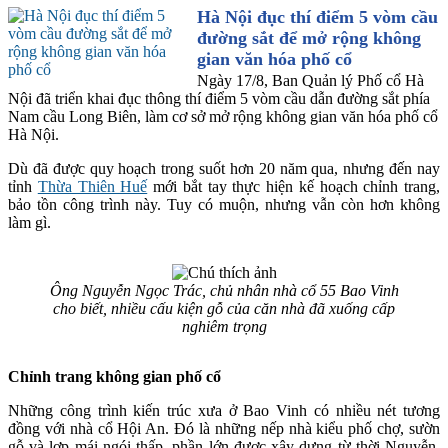
Hà Nội đục thí điểm 5 vòm cầu
đường sắt để mở rộng không
gian văn hóa phố cổ
Ngày 17/8, Ban Quản lý Phố cổ Hà
Nội đã triển khai đục thông thí điểm 5 vòm cầu dẫn đường sắt phía
Nam cầu Long Biên, làm cơ sở mở rộng không gian văn hóa phố cổ
Hà Nội.
Dù đã được quy hoạch trong suốt hơn 20 năm qua, nhưng đến nay
tỉnh
Thừa Thiên Huế
mới bắt tay thực hiện kế hoạch chỉnh trang,
bảo tồn công trình này. Tuy có muộn, nhưng vẫn còn hơn không
làm gì.
Ông Nguyễn Ngọc Trác, chủ nhân nhà cổ 55 Bao Vinh
cho biết, nhiều cấu kiện gỗ của căn nhà đã xuống cấp
nghiêm trọng
Chỉnh trang không gian phố cổ
Những công trình kiến trúc xưa ở Bao Vinh có nhiều nét tương
đồng với nhà cổ Hội An. Đó là những nếp nhà kiểu phố chợ, sườn
gỗ và lợp mái ngói thấp, phần lớn được xây dựng từ thời Nguyễn.