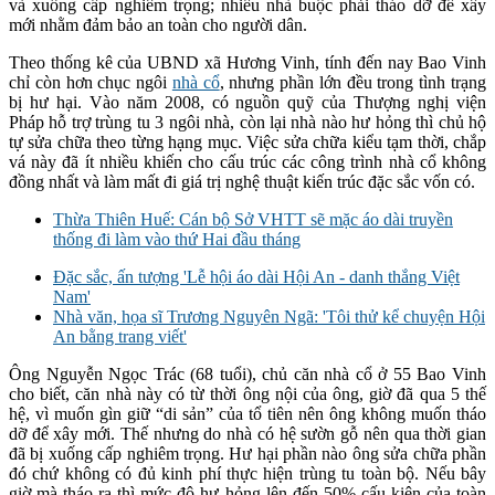
và xuống cấp nghiêm trọng; nhiều nhà buộc phải tháo dỡ để xây
mới nhằm đảm bảo an toàn cho người dân.
Theo thống kê của UBND xã Hương Vinh, tính đến nay Bao Vinh
chỉ còn hơn chục ngôi
nhà cổ
, nhưng phần lớn đều trong tình trạng
bị hư hại. Vào năm 2008, có nguồn quỹ của Thượng nghị viện
Pháp hỗ trợ trùng tu 3 ngôi nhà, còn lại nhà nào hư hỏng thì chủ hộ
tự sửa chữa theo từng hạng mục. Việc sửa chữa kiểu tạm thời, chắp
vá này đã ít nhiều khiến cho cấu trúc các công trình nhà cổ không
đồng nhất và làm mất đi giá trị nghệ thuật kiến trúc đặc sắc vốn có.
Thừa Thiên Huế: Cán bộ Sở VHTT sẽ mặc áo dài truyền
thống đi làm vào thứ Hai đầu tháng
Đặc sắc, ấn tượng 'Lễ hội áo dài Hội An - danh thắng Việt
Nam'
Nhà văn, họa sĩ Trương Nguyên Ngã: 'Tôi thử kể chuyện Hội
An bằng trang viết'
Ông Nguyễn Ngọc Trác (68 tuổi), chủ căn nhà cổ ở 55 Bao Vinh
cho biết, căn nhà này có từ thời ông nội của ông, giờ đã qua 5 thế
hệ, vì muốn gìn giữ “di sản” của tổ tiên nên ông không muốn tháo
dỡ để xây mới. Thế nhưng do nhà có hệ sườn gỗ nên qua thời gian
đã bị xuống cấp nghiêm trọng. Hư hại phần nào ông sửa chữa phần
đó chứ không có đủ kinh phí thực hiện trùng tu toàn bộ. Nếu bây
giờ mà tháo ra thì mức độ hư hỏng lên đến 50% cấu kiện của toàn