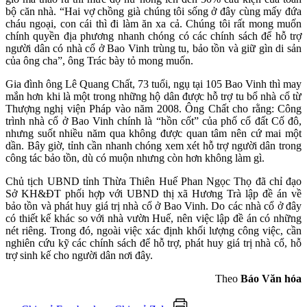
bộ căn nhà. “Hai vợ chồng già chúng tôi sống ở đây cùng mấy đứa
cháu ngoại, con cái thì đi làm ăn xa cả. Chúng tôi rất mong muốn
chính quyền địa phương nhanh chóng có các chính sách để hỗ trợ
người dân có nhà cổ ở Bao Vinh trùng tu, bảo tồn và giữ gìn di sản
của ông cha”, ông Trác bày tỏ mong muốn.
Gia đình ông Lê Quang Chất, 73 tuổi, ngụ tại 105 Bao Vinh thì may
mắn hơn khi là một trong những hộ dân được hỗ trợ tu bổ nhà cổ từ
Thượng nghị viện Pháp vào năm 2008. Ông Chất cho rằng: Công
trình nhà cổ ở Bao Vinh chính là “hồn cốt” của phố cổ đất Cố đô,
nhưng suốt nhiều năm qua không được quan tâm nên cứ mai một
dần. Bây giờ, tỉnh cần nhanh chóng xem xét hỗ trợ người dân trong
công tác bảo tồn, dù có muộn nhưng còn hơn không làm gì.
Chủ tịch UBND tỉnh Thừa Thiên Huế Phan Ngọc Thọ đã chỉ đạo
Sở KH&ĐT phối hợp với UBND thị xã Hương Trà lập đề án về
bảo tồn và phát huy giá trị nhà cổ ở Bao Vinh. Do các nhà cổ ở đây
có thiết kế khác so với nhà vườn Huế, nên việc lập đề án có những
nét riêng. Trong đó, ngoài việc xác định khối lượng công việc, cần
nghiên cứu kỹ các chính sách để hỗ trợ, phát huy giá trị nhà cổ, hỗ
trợ sinh kế cho người dân nơi đây.
Theo
Báo Văn hóa