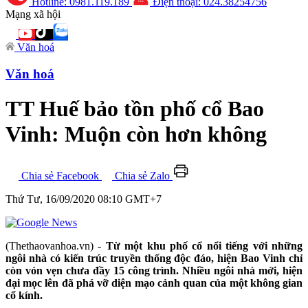
Hotline: 0981.119.189
Điện thoại: 024.38254756
Mạng xã hội
Văn hoá
Văn hoá
TT Huế bảo tồn phố cổ Bao
Vinh: Muộn còn hơn không
Chia sẻ Facebook
Chia sẻ Zalo
Thứ Tư, 16/09/2020 08:10 GMT+7
(Thethaovanhoa.vn) -
Từ một khu phố cổ nổi tiếng với những
ngôi nhà có kiến trúc truyền thống độc đáo, hiện Bao Vinh chỉ
còn vỏn vẹn chưa đầy 15 công trình. Nhiều ngôi nhà mới, hiện
đại mọc lên đã phá vỡ diện mạo cảnh quan của một không gian
cổ kính.