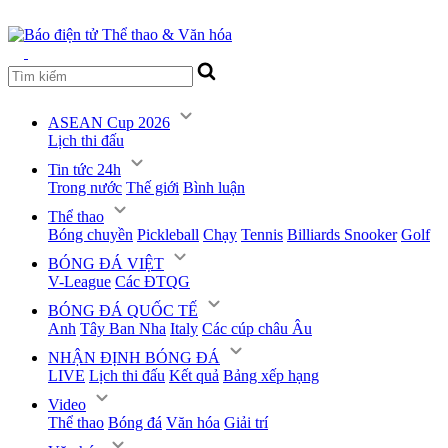
ASEAN Cup 2026
Lịch thi đấu
Tin tức 24h
Trong nước
Thế giới
Bình luận
Thể thao
Bóng chuyền
Pickleball
Chạy
Tennis
Billiards Snooker
Golf
BÓNG ĐÁ VIỆT
V-League
Các ĐTQG
BÓNG ĐÁ QUỐC TẾ
Anh
Tây Ban Nha
Italy
Các cúp châu Âu
NHẬN ĐỊNH BÓNG ĐÁ
LIVE
Lịch thi đấu
Kết quả
Bảng xếp hạng
Video
Thể thao
Bóng đá
Văn hóa
Giải trí