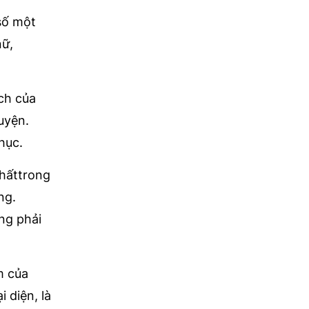
 số một
nữ,
ch của
uyện.
hục.
nhấttrong
ng.
ng phải
m của
 diện, là