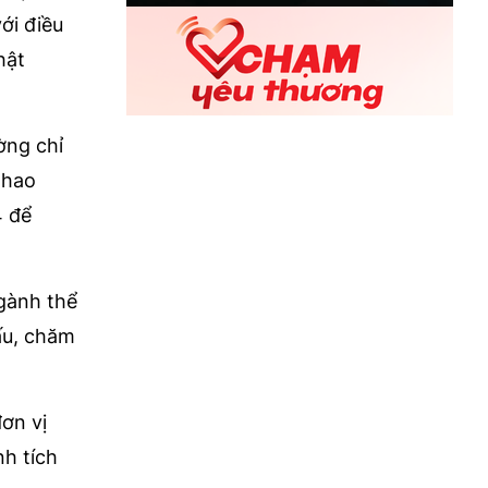
ới điều
hật
ờng chỉ
thao
4 để
ngành thể
ấu, chăm
ơn vị
nh tích