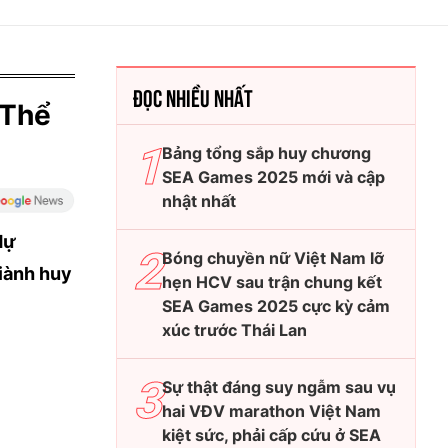
ĐỌC NHIỀU NHẤT
'Thể
Bảng tổng sắp huy chương
SEA Games 2025 mới và cập
nhật nhất
dự
Bóng chuyền nữ Việt Nam lỡ
giành huy
hẹn HCV sau trận chung kết
SEA Games 2025 cực kỳ cảm
xúc trước Thái Lan
Sự thật đáng suy ngẫm sau vụ
hai VĐV marathon Việt Nam
kiệt sức, phải cấp cứu ở SEA