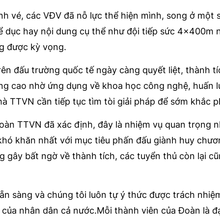
ành vé, các VĐV đã nỗ lực thể hiện mình, song ở một
 dục hay nội dung cụ thể như đội tiếp sức 4x400m 
g được kỳ vọng.
ên đấu trường quốc tế ngày càng quyết liệt, thành tí
ng cao nhờ ứng dụng về khoa học công nghệ, huấn l
à TTVN cần tiếp tục tìm tòi giải pháp để sớm khắc p
đoàn TTVN đã xác định, đây là nhiệm vụ quan trọng 
hó khăn nhất với mục tiêu phấn đấu giành huy chươ
gây bất ngờ về thành tích, các tuyển thủ còn lại cũ
n sàng và chúng tôi luôn tự ý thức được trách nhiệ
 của nhân dân cả nước.Mỗi thành viên của Đoàn là đại