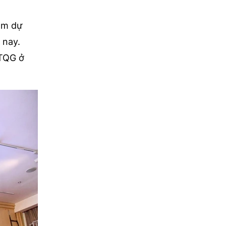
ham dự
 nay.
ĐTQG ở