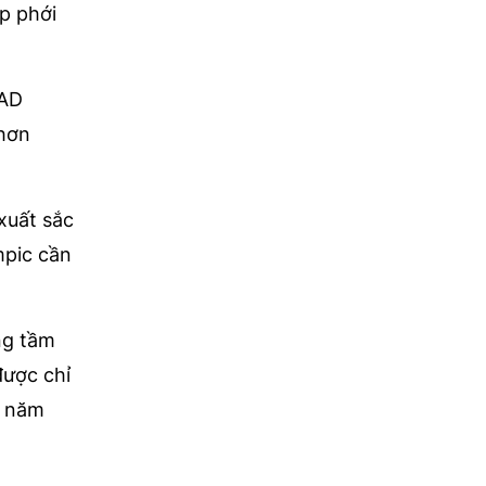
ấp phới
IAD
 hơn
xuất sắc
mpic cần
ng tầm
được chỉ
i năm