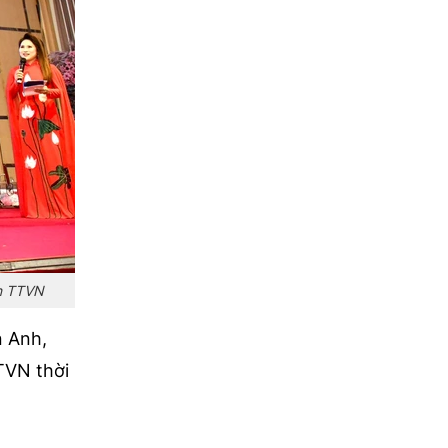
àn TTVN
n Anh,
TVN thời