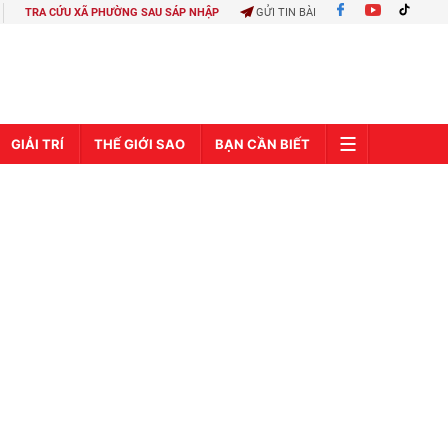
TRA CỨU XÃ PHƯỜNG SAU SÁP NHẬP
GỬI TIN BÀI
GIẢI TRÍ
THẾ GIỚI SAO
BẠN CẦN BIẾT