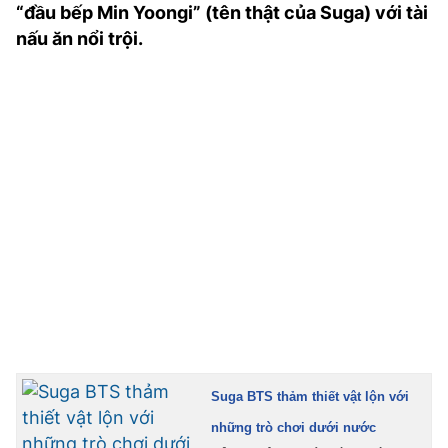
“đầu bếp Min Yoongi” (tên thật của Suga) với tài
TRA CỨU PHƯỜNG XÃ
nấu ăn nổi trội.
CỐNG HIẾN
BÙI XUÂN PHÁI
TIỆN ÍCH
LIÊN HỆ QUẢNG CÁO
Hotline: 0981.119.189
Điện thoại: 024.38254756
MẠNG XÃ HỘI
Suga BTS thảm thiết vật lộn với
những trò chơi dưới nước