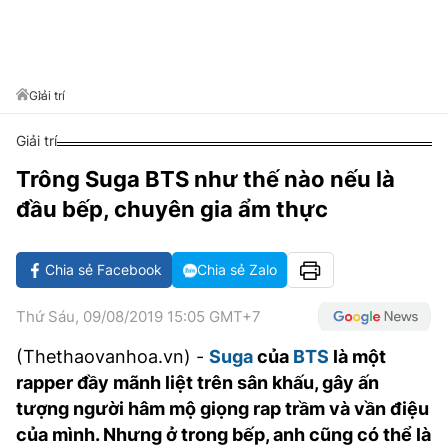
VĂN HÓA SỐNG KHỎE
ĐỌC - XEM
BÓNG ĐÁ
KẾT QUẢ
CÁC CÚP CHÂU ÂU
GOLF
GIẢI TRÍ
NHỊP ĐẬP SỨC KHỎE
DIỄN ĐÀN
VĂN HÓA
BẢNG XẾP HẠNG
DU LỊCH
PHIM
X-QUANG TIN ĐỒN
CÔNG NGHIỆP VĂN HÓA
Giải trí
GIẢI TRÍ
THẾ GIỚI SAO
TIN TỨC
Giải trí
ÂM NHẠC
VIẾT LẠI ƯỚC MƠ
Trông Suga BTS như thế nào nếu là
HIGHTECH
ĐIỂM ĐẾN
KBIZ
đầu bếp, chuyên gia ẩm thực
TIÊU ĐIỂM - SPOTLIGHT
ẢNH
BẠN CẦN BIẾT
Chia sẻ Facebook
Chia sẻ Zalo
ẨM THỰC
INFOGRAPHIC
Thứ Sáu, 09/08/2019 15:05 GMT+7
TƯ VẤN
E-MAGAZINE
(Thethaovanhoa.vn) -
Suga
của
BTS
là một
rapper đầy mãnh liệt trên sân khấu, gây ấn
ẢNH
tượng người hâm mộ giọng rap trầm và vần điệu
BÁO GIẤY
của mình. Nhưng ở trong bếp, anh cũng có thể là