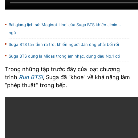
Bài giảng lịch sử ‘Maginot Line’ của Suga BTS khiến Jimin...
ngủ
Suga BTS tán tỉnh ra trò, khiến người đàn ông phải bối rối
Suga BTS đúng là Midas trong âm nhạc, đụng đâu No.1 đó
Trong những tập trước đây của loạt chương
trình
Run BTS!
, Suga đã “khoe” về khả năng làm
“phép thuật” trong bếp.