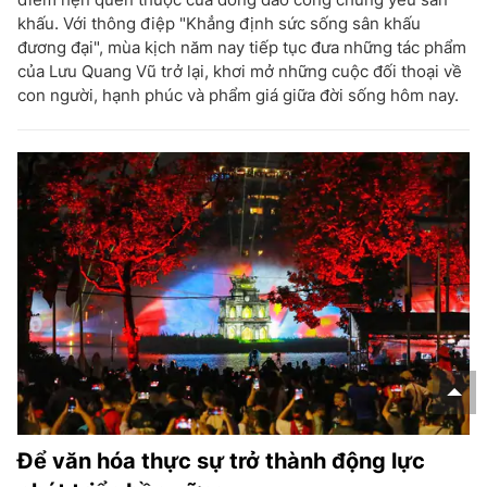
khấu. Với thông điệp "Khẳng định sức sống sân khấu
đương đại", mùa kịch năm nay tiếp tục đưa những tác phẩm
của Lưu Quang Vũ trở lại, khơi mở những cuộc đối thoại về
con người, hạnh phúc và phẩm giá giữa đời sống hôm nay.
Để văn hóa thực sự trở thành động lực