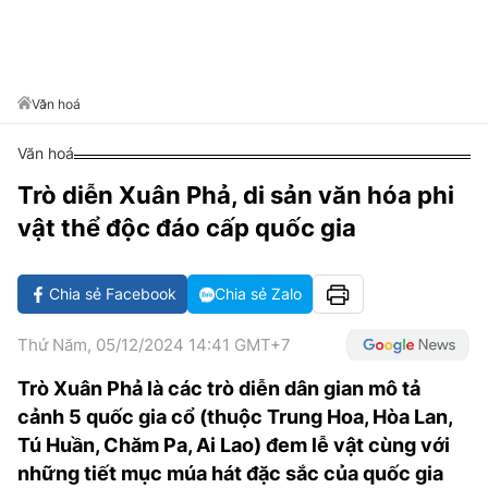
VĂN HÓA SỐNG KHỎE
ĐỌC - XEM
BÓNG ĐÁ
KẾT QUẢ
CÁC CÚP CHÂU ÂU
GOLF
GIẢI TRÍ
NHỊP ĐẬP SỨC KHỎE
DIỄN ĐÀN
VĂN HÓA
BẢNG XẾP HẠNG
DU LỊCH
PHIM
X-QUANG TIN ĐỒN
CÔNG NGHIỆP VĂN HÓA
Văn hoá
GIẢI TRÍ
THẾ GIỚI SAO
TIN TỨC
Văn hoá
ÂM NHẠC
VIẾT LẠI ƯỚC MƠ
Trò diễn Xuân Phả, di sản văn hóa phi
HIGHTECH
ĐIỂM ĐẾN
KBIZ
vật thể độc đáo cấp quốc gia
TIÊU ĐIỂM - SPOTLIGHT
ẢNH
BẠN CẦN BIẾT
Chia sẻ Facebook
Chia sẻ Zalo
ẨM THỰC
INFOGRAPHIC
Thứ Năm, 05/12/2024 14:41 GMT+7
TƯ VẤN
E-MAGAZINE
Trò Xuân Phả là các trò diễn dân gian mô tả
cảnh 5 quốc gia cổ (thuộc Trung Hoa, Hòa Lan,
ẢNH
Tú Huần, Chăm Pa, Ai Lao) đem lễ vật cùng với
BÁO GIẤY
những tiết mục múa hát đặc sắc của quốc gia