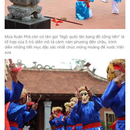
Múa Xuân Phả còn có tên gọi "Ngũ quốc lân bang đồ cống tiến" là
tổ hợp của 5 trò diễn mô tả cảnh năm phương đến chầu, trình
diễn những tiết mục đặc sắc nhất chúc mừng Hoàng đế nước Việt
xưa