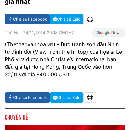
giá nhất
VĂN HÓA SỐNG KHỎE
ĐỌC - XEM
BÓNG ĐÁ
KẾT QUẢ
CÁC CÚP CHÂU ÂU
GOLF
GIẢI TRÍ
NHỊP ĐẬP SỨC KHỎE
DIỄN ĐÀN
VĂN HÓA
BẢNG XẾP HẠNG
Chia sẻ Facebook
Chia sẻ Zalo
DU LỊCH
PHIM
X-QUANG TIN ĐỒN
CÔNG NGHIỆP VĂN HÓA
GIẢI TRÍ
Thứ Hai, 24/11/2014 20:18 GMT+7
THẾ GIỚI SAO
TIN TỨC
ÂM NHẠC
VIẾT LẠI ƯỚC MƠ
(Thethaovanhoa.vn) - Bức tranh sơn dầu Nhìn
từ đỉnh đồi (View from the hilltop) của họa sĩ Lê
HIGHTECH
ĐIỂM ĐẾN
KBIZ
Phổ vừa được nhà Christie’s International bán
TIÊU ĐIỂM - SPOTLIGHT
đấu giá tại Hong Kong, Trung Quốc vào hôm
ẢNH
22/11 với giá 840.000 USD.
BẠN CẦN BIẾT
ẨM THỰC
INFOGRAPHIC
TƯ VẤN
Chia sẻ Facebook
Chia sẻ Zalo
E-MAGAZINE
ẢNH
Chuyên đề
BÁO GIẤY