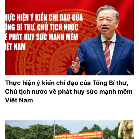
TRA CỨU PHƯỜNG XÃ
CỐNG HIẾN
BÙI XUÂN PHÁI
TIỆN ÍCH
LIÊN HỆ QUẢNG CÁO
Hotline: 0981.119.189
Thực hiện ý kiến chỉ đạo của Tổng Bí thư,
Điện thoại: 024.38254756
Chủ tịch nước về phát huy sức mạnh mềm
Việt Nam
MẠNG XÃ HỘI