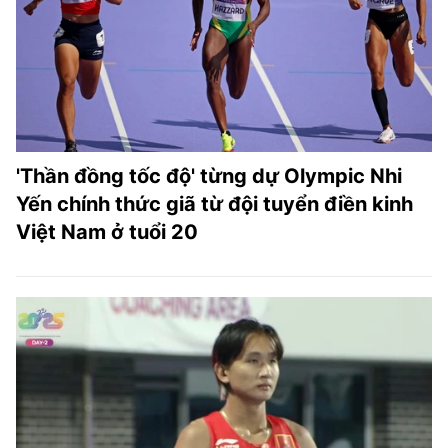
TRA CỨU PHƯỜNG XÃ
CỐNG HIẾN
BÙI XUÂN PHÁI
TIỆN ÍCH
'Thần đồng tốc độ' từng dự Olympic Nhi
LIÊN HỆ QUẢNG CÁO
Yến chính thức giã từ đội tuyển điền kinh
Việt Nam ở tuổi 20
Hotline: 0981.119.189
Điện thoại: 024.38254756
MẠNG XÃ HỘI