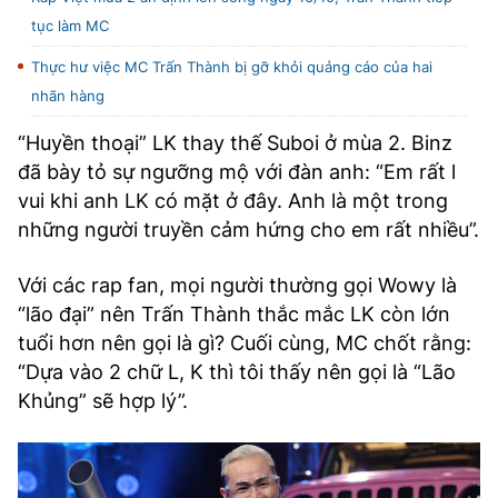
tục làm MC
Thực hư việc MC Trấn Thành bị gỡ khỏi quảng cáo của hai
nhãn hàng
“Huyền thoại” LK thay thế Suboi ở mùa 2. Binz
đã bày tỏ sự ngưỡng mộ với đàn anh: “Em rất l
vui khi anh LK có mặt ở đây. Anh là một trong
những người truyền cảm hứng cho em rất nhiều”.
Với các rap fan, mọi người thường gọi Wowy là
“lão đại” nên Trấn Thành thắc mắc LK còn lớn
tuổi hơn nên gọi là gì? Cuối cùng, MC chốt rằng:
“Dựa vào 2 chữ L, K thì tôi thấy nên gọi là “Lão
Khủng” sẽ hợp lý”.