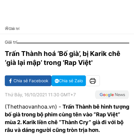
VĂN HÓA SỐNG KHỎE
ĐỌC - XEM
BÓNG ĐÁ
KẾT QUẢ
CÁC CÚP CHÂU ÂU
GOLF
GIẢI TRÍ
NHỊP ĐẬP SỨC KHỎE
DIỄN ĐÀN
VĂN HÓA
BẢNG XẾP HẠNG
DU LỊCH
PHIM
X-QUANG TIN ĐỒN
CÔNG NGHIỆP VĂN HÓA
Giải trí
GIẢI TRÍ
THẾ GIỚI SAO
TIN TỨC
Giải trí
ÂM NHẠC
VIẾT LẠI ƯỚC MƠ
Trấn Thành hoá ‘Bố già’, bị Karik chê
HIGHTECH
ĐIỂM ĐẾN
KBIZ
‘già lại mập’ trong 'Rap Việt'
TIÊU ĐIỂM - SPOTLIGHT
ẢNH
BẠN CẦN BIẾT
Chia sẻ Facebook
Chia sẻ Zalo
ẨM THỰC
INFOGRAPHIC
Thứ Bảy, 16/10/2021 11:30 GMT+7
TƯ VẤN
E-MAGAZINE
(Thethaovanhoa.vn) -
Trấn Thành bê hình tượng
bố già trong bộ phim cùng tên vào “Rap Việt”
ẢNH
mùa 2. Karik liền chê “Thành Cry” già đi với bộ
BÁO GIẤY
râu và dáng người cũng tròn trịa hơn.