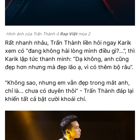
Hình ảnh của Trấn Thành ở
Rap Việt
mùa 2
Rất nhanh nhảu, Trấn Thành liền hỏi ngay Karik
xem có “đang không hài lòng mình điều gì?...”, thì
Karik lập tức thanh minh: “Dạ không, anh cũng
đẹp hơn nhưng mà đẹp lão ạ, vì có thêm bộ râu”.
“Không sao, nhưng em vẫn đẹp trong mắt anh,
chỉ là... chưa có duyên thôi” - Trấn Thành đáp lại
khiến tất cả bật cười khoái chí.