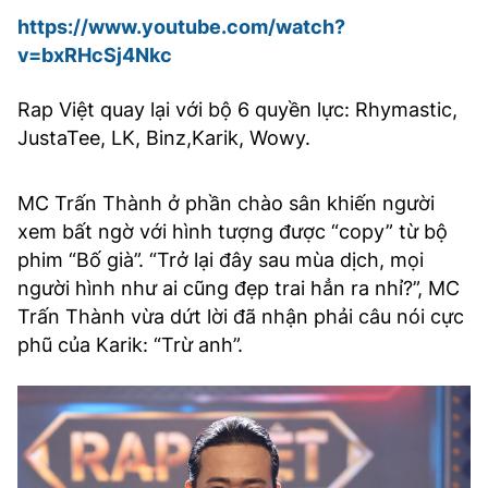
https://www.youtube.com/watch?
v=bxRHcSj4Nkc
Rap Việt quay lại với bộ 6 quyền lực: Rhymastic,
JustaTee, LK, Binz,Karik, Wowy.
MC Trấn Thành ở phần chào sân khiến người
xem bất ngờ với hình tượng được “copy” từ bộ
phim “Bố già”. “Trở lại đây sau mùa dịch, mọi
người hình như ai cũng đẹp trai hẳn ra nhỉ?”, MC
Trấn Thành vừa dứt lời đã nhận phải câu nói cực
phũ của Karik: “Trừ anh”.