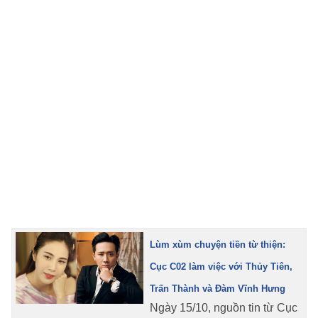
TRA CỨU PHƯỜNG XÃ
CỐNG HIẾN
BÙI XUÂN PHÁI
TIỆN ÍCH
LIÊN HỆ QUẢNG CÁO
Hotline: 0981.119.189
Điện thoại: 024.38254756
Lùm xùm chuyện tiền từ thiện:
MẠNG XÃ HỘI
Cục C02 làm việc với Thủy Tiên,
Trấn Thành và Đàm Vĩnh Hưng
Ngày 15/10, nguồn tin từ Cục