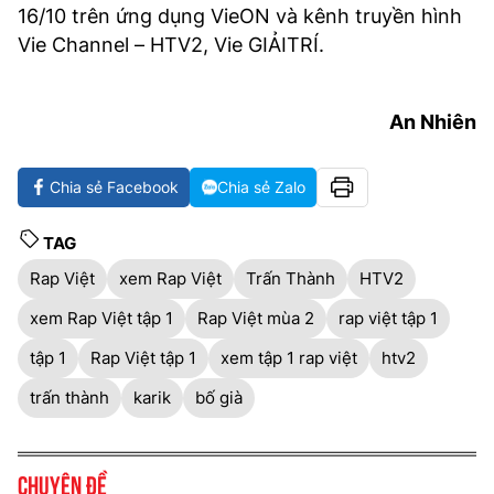
16/10 trên ứng dụng VieON và kênh truyền hình
Vie Channel – HTV2, Vie GIẢITRÍ.
An Nhiên
Chia sẻ Facebook
Chia sẻ Zalo
TAG
Rap Việt
xem Rap Việt
Trấn Thành
HTV2
xem Rap Việt tập 1
Rap Việt mùa 2
rap việt tập 1
tập 1
Rap Việt tập 1
xem tập 1 rap việt
htv2
trấn thành
karik
bố già
Chuyên đề