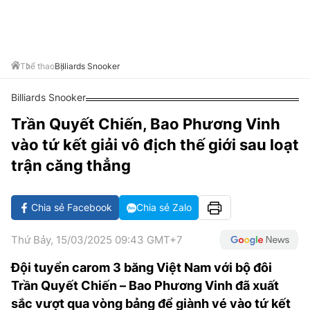
VĂN HÓA SỐNG KHỎE
ĐỌC - XEM
BÓNG ĐÁ
KẾT QUẢ
CÁC CÚP CHÂU ÂU
GOLF
GIẢI TRÍ
NHỊP ĐẬP SỨC KHỎE
DIỄN ĐÀN
VĂN HÓA
BẢNG XẾP HẠNG
DU LỊCH
PHIM
X-QUANG TIN ĐỒN
CÔNG NGHIỆP VĂN HÓA
Thể thao
Billiards Snooker
GIẢI TRÍ
THẾ GIỚI SAO
TIN TỨC
Billiards Snooker
ÂM NHẠC
VIẾT LẠI ƯỚC MƠ
Trần Quyết Chiến, Bao Phương Vinh
HIGHTECH
ĐIỂM ĐẾN
KBIZ
vào tứ kết giải vô địch thế giới sau loạt
TIÊU ĐIỂM - SPOTLIGHT
ẢNH
trận căng thẳng
BẠN CẦN BIẾT
ẨM THỰC
Chia sẻ Facebook
Chia sẻ Zalo
INFOGRAPHIC
TƯ VẤN
E-MAGAZINE
Thứ Bảy, 15/03/2025 09:43 GMT+7
ẢNH
Đội tuyển carom 3 băng Việt Nam với bộ đôi
Trần Quyết Chiến – Bao Phương Vinh đã xuất
BÁO GIẤY
sắc vượt qua vòng bảng để giành vé vào tứ kết