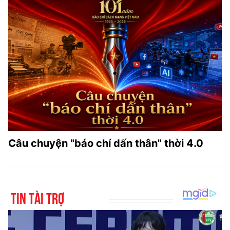
Câu chuyện "báo chí dấn thân" thời 4.0