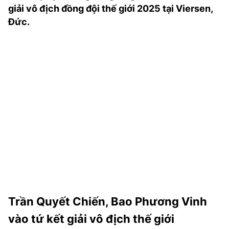
giải vô địch đồng đội thế giới 2025 tại Viersen,
TRA CỨU PHƯỜNG XÃ
Đức.
CỐNG HIẾN
BÙI XUÂN PHÁI
TIỆN ÍCH
LIÊN HỆ QUẢNG CÁO
Hotline: 0981.119.189
Điện thoại: 024.38254756
MẠNG XÃ HỘI
Trần Quyết Chiến, Bao Phương Vinh
vào tứ kết giải vô địch thế giới