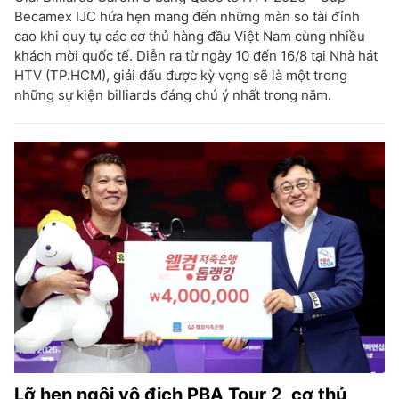
Becamex IJC hứa hẹn mang đến những màn so tài đỉnh
cao khi quy tụ các cơ thủ hàng đầu Việt Nam cùng nhiều
khách mời quốc tế. Diễn ra từ ngày 10 đến 16/8 tại Nhà hát
HTV (TP.HCM), giải đấu được kỳ vọng sẽ là một trong
những sự kiện billiards đáng chú ý nhất trong năm.
Lỡ hẹn ngôi vô địch PBA Tour 2, cơ thủ