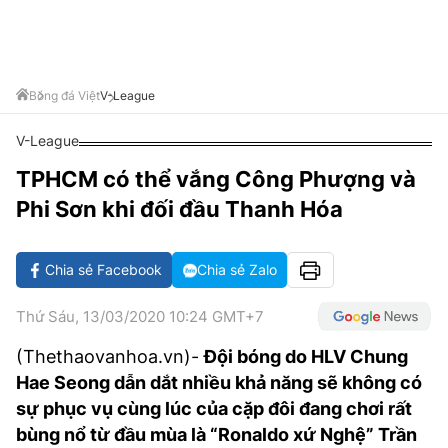
VĂN HÓA SỐNG KHỎE
ĐỌC - XEM
BÓNG ĐÁ
KẾT QUẢ
CÁC CÚP CHÂU ÂU
GOLF
GIẢI TRÍ
NHỊP ĐẬP SỨC KHỎE
DIỄN ĐÀN
VĂN HÓA
BẢNG XẾP HẠNG
DU LỊCH
PHIM
X-QUANG TIN ĐỒN
CÔNG NGHIỆP VĂN HÓA
Bóng đá Việt
V-League
GIẢI TRÍ
THẾ GIỚI SAO
TIN TỨC
V-League
ÂM NHẠC
VIẾT LẠI ƯỚC MƠ
TPHCM có thể vắng Công Phượng và
HIGHTECH
ĐIỂM ĐẾN
KBIZ
Phi Sơn khi đối đầu Thanh Hóa
TIÊU ĐIỂM - SPOTLIGHT
ẢNH
BẠN CẦN BIẾT
Chia sẻ Facebook
Chia sẻ Zalo
ẨM THỰC
INFOGRAPHIC
Thứ Sáu, 13/03/2020 10:24 GMT+7
TƯ VẤN
E-MAGAZINE
(Thethaovanhoa.vn)-
Đội bóng do HLV Chung
Hae Seong dẫn dắt nhiều khả năng sẽ không có
ẢNH
sự phục vụ cùng lúc của cặp đôi đang chơi rất
BÁO GIẤY
bùng nổ từ đầu mùa là “Ronaldo xứ Nghệ” Trần