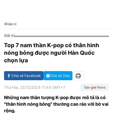
VĂN HÓA SỐNG KHỎE
ĐỌC - XEM
BÓNG ĐÁ
KẾT QUẢ
CÁC CÚP CHÂU ÂU
GOLF
GIẢI TRÍ
NHỊP ĐẬP SỨC KHỎE
DIỄN ĐÀN
VĂN HÓA
BẢNG XẾP HẠNG
DU LỊCH
PHIM
X-QUANG TIN ĐỒN
CÔNG NGHIỆP VĂN HÓA
Giải trí
GIẢI TRÍ
THẾ GIỚI SAO
TIN TỨC
Giải trí
ÂM NHẠC
VIẾT LẠI ƯỚC MƠ
Top 7 nam thần K-pop có thân hình
HIGHTECH
ĐIỂM ĐẾN
KBIZ
nóng bỏng được người Hàn Quốc
TIÊU ĐIỂM - SPOTLIGHT
ẢNH
chọn lựa
BẠN CẦN BIẾT
ẨM THỰC
Chia sẻ Facebook
Chia sẻ Zalo
INFOGRAPHIC
TƯ VẤN
E-MAGAZINE
Thứ Hai, 23/12/2024 11:44 GMT+7
ẢNH
Những nam thần tượng K-pop được mô tả là có
"thân hình nóng bỏng" thường cao ráo với bờ vai
BÁO GIẤY
rộng.