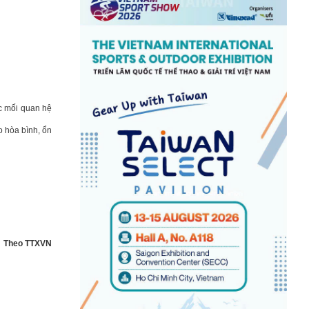
ác mối quan hệ
o hòa bình, ổn
Theo TTXVN