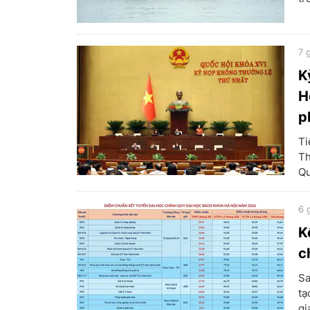
7 
K
H
p
Ti
Th
Qu
6 
K
c
Sa
tạ
gi