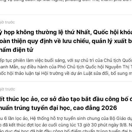
giờ trước
ỳ họp không thường lệ thứ Nhất, Quốc hội khó
oàn thiện quy định về lưu chiểu, quản lý xuất 
hẩm điện tử
ếp tục phiên làm việc buổi sáng, với sự chủ trì của Chủ tịch Quố
anh Mẫn, sự điều hành của Phó Chủ tịch Quốc hội Nguyễn Thị 
ốc hội thảo luận tại Hội trường về dự án Luật sửa đổi, bổ sung m
giờ trước
ết thúc lọc ảo, cơ sở đào tạo bắt đầu công bố
huẩn trúng tuyển đại học, cao đẳng 2026
u 6 lần lọc ảo, Hệ thống hỗ trợ tuyển sinh chung của Bộ Giáo d
o đã kết thúc đợt lọc ảo cuối cùng lúc 13 giờ 30 phút ngày 9/8. 
áo dục đại học đã bắt đầu công bố điểm chuẩn trúng tuyển đại họ