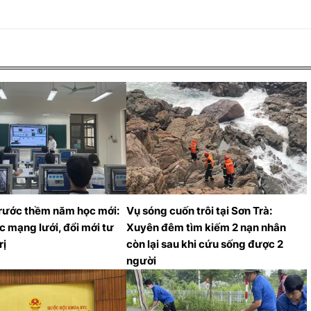
trước thềm năm học mới:
Vụ sóng cuốn trôi tại Sơn Trà:
úc mạng lưới, đổi mới tư
Xuyên đêm tìm kiếm 2 nạn nhân
rị
còn lại sau khi cứu sống được 2
người