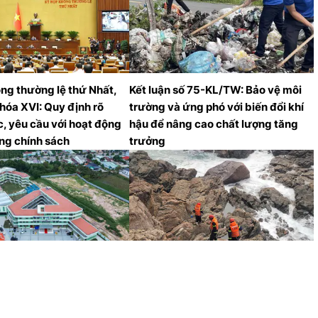
ng thường lệ thứ Nhất,
Kết luận số 75-KL/TW: Bảo vệ môi
hóa XVI: Quy định rõ
trường và ứng phó với biến đổi khí
, yêu cầu với hoạt động
hậu để nâng cao chất lượng tăng
ng chính sách
trưởng
 dụng 2 trường học hiện
Khẩn trương tìm kiếm 3 người bị
 thềm năm học mới
sóng cuốn mất tích tại bán đảo Sơn
Trà