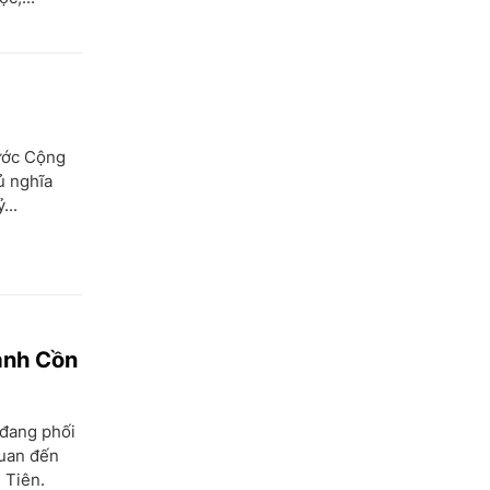
ước Cộng
ủ nghĩa
...
đánh Cồn
 đang phối
quan đến
 Tiên.