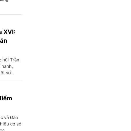
a XVI:
bản
c hội Trần
Thanh,
ột số...
 điểm
ục và Đào
Nhiều cơ sở
c,...