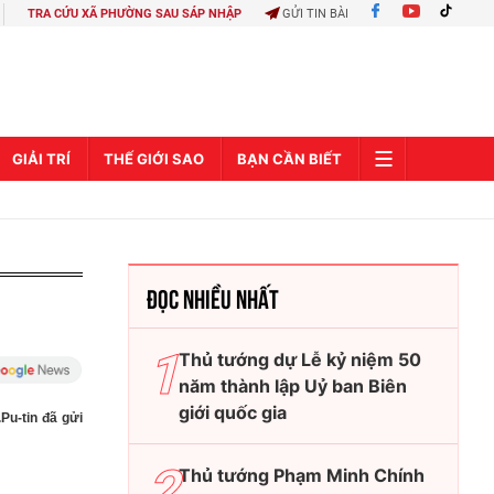
TRA CỨU XÃ PHƯỜNG SAU SÁP NHẬP
GỬI TIN BÀI
GIẢI TRÍ
THẾ GIỚI SAO
BẠN CẦN BIẾT
ĐỌC NHIỀU NHẤT
Thủ tướng dự Lễ kỷ niệm 50
năm thành lập Uỷ ban Biên
giới quốc gia
Pu-tin đã gửi
Thủ tướng Phạm Minh Chính