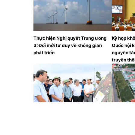
Thực hiện Nghị quyết Trung ương
Kỳ họp khô
3: Đổi mới tư duy về không gian
Quốc hội k
phát triển
nguyên tắc
truyền thô
Bí thư Thành ủy Hà Nội thúc tiến độ
Đưa vào sử
hai dự án giao thông trọng điểm
đại trước
phía Nam Thủ đô