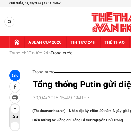
CHỦ NHẬT,
09/08/2026 | 16:19 GMT+7
ASEAN CUP 2026
TIN TỨC 24H
THỂ THAO
Trang chủ
Tin tức 24h
Trong nước
Trong nước
Zalo
Tổng thống Putin gửi đ
30/04/2015 15:49 GMT+7
(Thethaovanhoa.vn) - Nhân dịp kỷ niệm 40 năm Ngày giải 
Điện mừng tới đồng chí Tổng Bí thư Nguyễn Phú Trọng.