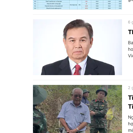
6 
T
Ba
ho
Vi
2 
T
T
Ng
hợ
mộ