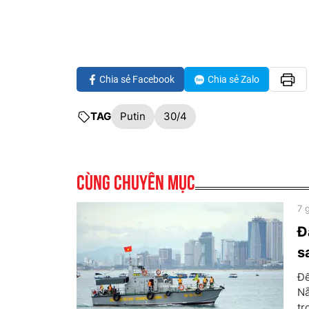
Chia sẻ Facebook
Chia sẻ Zalo
TAG
Putin
30/4
Cùng chuyên mục
7 
Đ
s
Đế
Nẵ
tr