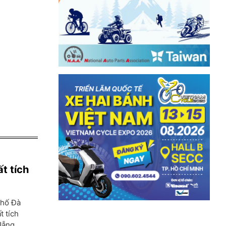
t tích
phố Đà
t tích
Nẵng.