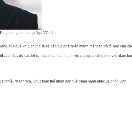
Tổng thống Liên bang Nga V.Pu-tin
quang của quá khứ, chúng ta sẽ tiếp tục phát triển mạnh mẽ toàn bộ tổ hợp của c
một cách đầy đủ các lợi ích của nhân dân hai nước chúng ta, cũng như việc đảm bả
, đạt nhiều thành tích. Chúc toàn thể nhân dân Việt Nam hạnh phúc và phồn vinh.