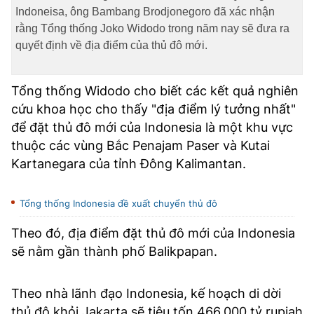
TRA CỨU PHƯỜNG XÃ
Indoneisa, ông Bambang Brodjonegoro đã xác nhận
rằng Tổng thống Joko Widodo trong năm nay sẽ đưa ra
CỐNG HIẾN
quyết định về địa điểm của thủ đô mới.
BÙI XUÂN PHÁI
Tổng thống Widodo cho biết các kết quả nghiên
TIỆN ÍCH
cứu khoa học cho thấy "địa điểm lý tưởng nhất"
để đặt thủ đô mới của Indonesia là một khu vực
LIÊN HỆ QUẢNG CÁO
thuộc các vùng Bắc Penajam Paser và Kutai
Kartanegara của tỉnh Đông Kalimantan.
Hotline: 0981.119.189
Điện thoại: 024.38254756
Tổng thống Indonesia đề xuất chuyển thủ đô
Theo đó, địa điểm đặt thủ đô mới của Indonesia
MẠNG XÃ HỘI
sẽ nằm gần thành phố Balikpapan.
Theo nhà lãnh đạo Indonesia, kế hoạch di dời
thủ đô khỏi Jakarta sẽ tiêu tốn 466.000 tỷ rupiah