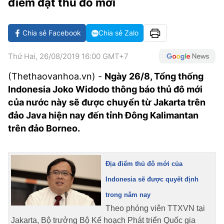
điểm đặt thủ đô mới
VĂN HÓA SỐNG KHỎE
ĐỌC - XEM
BÓNG ĐÁ
KẾT QUẢ
CÁC CÚP CHÂU ÂU
GOLF
GIẢI TRÍ
NHỊP ĐẬP SỨC KHỎE
DIỄN ĐÀN
VĂN HÓA
BẢNG XẾP HẠNG
Chia sẻ Facebook
Chia sẻ Zalo
DU LỊCH
PHIM
X-QUANG TIN ĐỒN
CÔNG NGHIỆP VĂN HÓA
GIẢI TRÍ
Thứ Hai, 26/08/2019 16:00 GMT+7
THẾ GIỚI SAO
TIN TỨC
ÂM NHẠC
VIẾT LẠI ƯỚC MƠ
(Thethaovanhoa.vn) -
Ngày 26/8, Tổng thống
Indonesia Joko Widodo thông báo thủ đô mới
HIGHTECH
ĐIỂM ĐẾN
KBIZ
của nước này sẽ được chuyển từ Jakarta trên
TIÊU ĐIỂM - SPOTLIGHT
đảo Java hiện nay đến tỉnh Đông Kalimantan
ẢNH
trên đảo Borneo.
BẠN CẦN BIẾT
ẨM THỰC
INFOGRAPHIC
TƯ VẤN
Địa điểm thủ đô mới của
E-MAGAZINE
Indonesia sẽ được quyết định
ẢNH
trong năm nay
Theo phóng viên TTXVN tại
BÁO GIẤY
Jakarta, Bộ trưởng Bộ Kế hoạch Phát triển Quốc gia