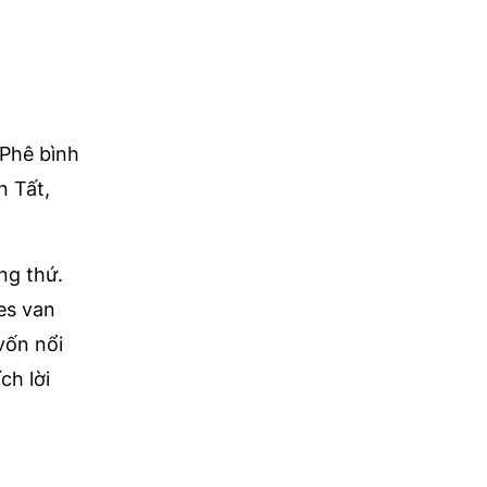
 Phê bình
 Tất,
ng thứ.
ies van
vốn nổi
ch lời