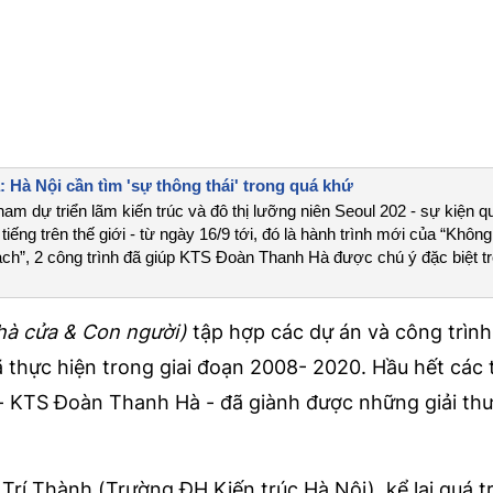
Hà Nội cần tìm 'sự thông thái' trong quá khứ
ham dự triển lãm kiến trúc và đô thị lưỡng niên Seoul 202 - sự kiện q
 tiếng trên thế giới - từ ngày 16/9 tới, đó là hành trình mới của “Không
ạch”, 2 công trình đã giúp KTS Đoàn Thanh Hà được chú ý đặc biệt tr
à cửa & Con người)
tập hợp các dự án và công trình
 thực hiện trong giai đoạn 2008- 2020. Hầu hết các 
- KTS Đoàn Thanh Hà - đã giành được những giải th
rí Thành (Trường ĐH Kiến trúc Hà Nội), kể lại quá t