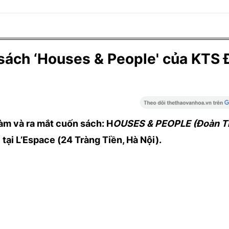
sách ‘Houses & People' của KTS
àm và ra mắt cuốn sách: H
OUSES & PEOPLE (Đoàn T
tại L’Espace (24 Tràng Tiền, Hà Nội).