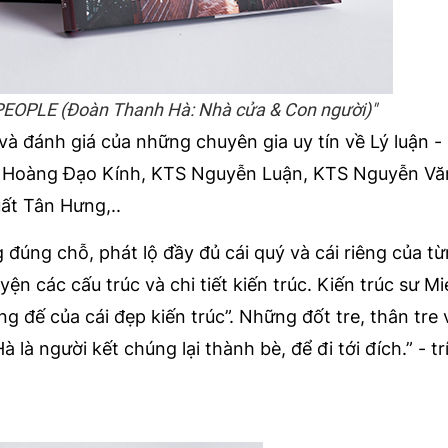
EOPLE (Đoàn Thanh Hà: Nhà cửa & Con người)"
và đánh giá của những chuyên gia uy tín về Lý luận -
S Hoàng Đạo Kính, KTS Nguyễn Luận, KTS Nguyễn Văn
t Tân Hưng,..
 đúng chỗ, phát lộ đầy đủ cái quý và cái riêng của từ
yện các cấu trúc và chi tiết kiến trúc. Kiến trúc sư M
ng đế của cái đẹp kiến trúc”. Những đốt tre, thân tre 
 người kết chúng lại thành bè, để đi tới đích.” - trí