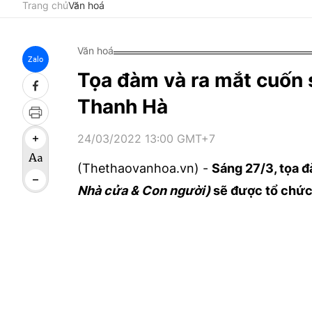
Trang chủ
Văn hoá
Văn hoá
Zalo
Tọa đàm và ra mắt cuốn 
Thanh Hà
24/03/2022 13:00 GMT+7
(Thethaovanhoa.vn) -
Sáng 27/3, tọa đ
Nhà cửa & Con người)
sẽ được tổ chức 