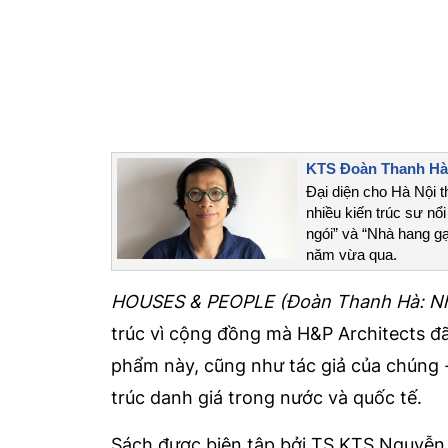
KTS Đoàn Thanh Hà: 
Đại diện cho Hà Nội t
nhiều kiến trúc sư nổi
ngói” và “Nhà hang g
năm vừa qua.
HOUSES & PEOPLE (Đoàn Thanh Hà: Nh
trúc vì cộng đồng mà H&P Architects đã
phẩm này, cũng như tác giả của chúng 
trúc danh giá trong nước và quốc tế.
Sách được biên tập bởi TS.KTS Nguyễn T