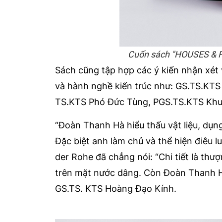
Cuốn sách "HOUSES & P
Sách cũng tập hợp các ý kiến nhận xét 
và hành nghề kiến trúc như: GS.TS.KT
TS.KTS Phó Đức Tùng, PGS.TS.KTS Khuấ
“Đoàn Thanh Hà hiểu thấu vật liệu, dụng
Đặc biệt anh làm chủ và thể hiện điêu lu
der Rohe đã chẳng nói: “Chi tiết là thượ
trên mặt nước dâng. Còn Đoàn Thanh Hà là
GS.TS. KTS Hoàng Đạo Kính.