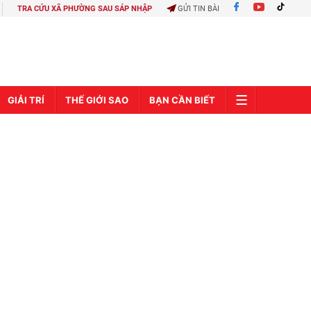
TRA CỨU XÃ PHƯỜNG SAU SÁP NHẬP
GỬI TIN BÀI
GIẢI TRÍ
THẾ GIỚI SAO
BẠN CẦN BIẾT