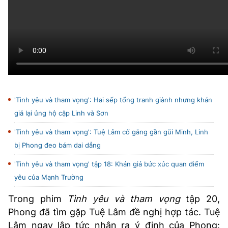
'Tình yêu và tham vọng': Hai sếp tổng tranh giành nhưng khán
giả lại ủng hộ cặp Linh và Sơn
'Tình yêu và tham vọng': Tuệ Lâm cố gắng gần gũi Minh, Linh
bị Phong đeo bám dai dẳng
'Tình yêu và tham vọng' tập 18: Khán giả bức xúc quan điểm
yêu của Mạnh Trường
Trong phim
Tình yêu và tham vọng
tập 20,
Phong đã tìm gặp Tuệ Lâm đề nghị hợp tác. Tuệ
Lâm ngay lập tức nhận ra ý định của Phong: