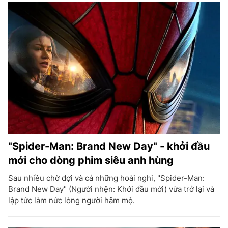
"Spider-Man: Brand New Day" - khởi đầu
mới cho dòng phim siêu anh hùng
Sau nhiều chờ đợi và cả những hoài nghi, "Spider-Man:
Brand New Day" (Người nhện: Khởi đầu mới) vừa trở lại và
lập tức làm nức lòng người hâm mộ.