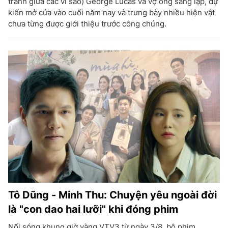
tranh giữa các vì sao) George Lucas và vợ ông sáng lập, dự
kiến mở cửa vào cuối năm nay và trưng bày nhiều hiện vật
chưa từng được giới thiệu trước công chúng.
Tô Dũng - Minh Thu: Chuyện yêu ngoài đời
là "con dao hai lưỡi" khi đóng phim
Nối sóng khung giờ vàng VTV3 từ ngày 3/8, bộ phim