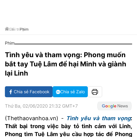
VĂN HÓA SỐNG KHỎE
ĐỌC - XEM
BÓNG ĐÁ
KẾT QUẢ
CÁC CÚP CHÂU ÂU
GOLF
GIẢI TRÍ
NHỊP ĐẬP SỨC KHỎE
DIỄN ĐÀN
VĂN HÓA
BẢNG XẾP HẠNG
DU LỊCH
PHIM
X-QUANG TIN ĐỒN
CÔNG NGHIỆP VĂN HÓA
Giải trí
Phim
GIẢI TRÍ
THẾ GIỚI SAO
TIN TỨC
Phim
ÂM NHẠC
VIẾT LẠI ƯỚC MƠ
Tình yêu và tham vọng: Phong muốn
HIGHTECH
ĐIỂM ĐẾN
KBIZ
bắt tay Tuệ Lâm để hại Minh và giành
TIÊU ĐIỂM - SPOTLIGHT
ẢNH
lại Linh
BẠN CẦN BIẾT
ẨM THỰC
Chia sẻ Facebook
Chia sẻ Zalo
INFOGRAPHIC
TƯ VẤN
E-MAGAZINE
Thứ Ba, 02/06/2020 21:32 GMT+7
ẢNH
(Thethaovanhoa.vn) -
Tình yêu và tham vọng
:
Thất bại trong việc bày tỏ tình cảm với Linh,
BÁO GIẤY
Phong tìm Tuệ Lâm yêu cầu hợp tác để Phong