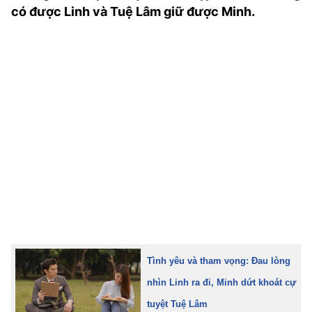
có được Linh và Tuệ Lâm giữ được Minh.
TRA CỨU PHƯỜNG XÃ
CỐNG HIẾN
BÙI XUÂN PHÁI
TIỆN ÍCH
LIÊN HỆ QUẢNG CÁO
Hotline: 0981.119.189
Điện thoại: 024.38254756
MẠNG XÃ HỘI
Tình yêu và tham vọng: Đau lòng
nhìn Linh ra đi, Minh dứt khoát cự
tuyệt Tuệ Lâm