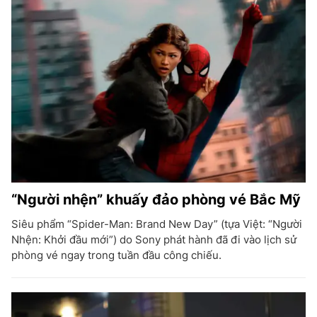
“Người nhện” khuấy đảo phòng vé Bắc Mỹ
Siêu phẩm “Spider-Man: Brand New Day” (tựa Việt: “Người
Nhện: Khởi đầu mới”) do Sony phát hành đã đi vào lịch sử
phòng vé ngay trong tuần đầu công chiếu.