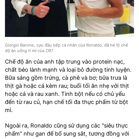
Giorgio Barone, cựu đầu bếp cá nhân của Ronaldo, đã hé lộ chế
độ ăn uống tỉ mỉ của CR7
Chế độ ăn của anh tập trung vào protein nạc,
chất béo lành mạnh và loại bỏ đường tinh luyện.
Bữa sáng gồm trứng, cà phê và bơ; bữa trưa là
thịt gà hoặc cá kèm rau; buổi tối ăn nhẹ với thịt
hoặc cá và rau xanh. Tinh bột nếu có chủ yếu
đến từ rau củ, hạn chế tối đa thực phẩm từ bột
mì.
Ngoài ra, Ronaldo cũng sử dụng các "siêu thực
phẩm" như gan để bổ sung sắt, tương đồng với