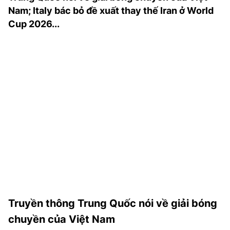
TRA CỨU PHƯỜNG XÃ
Nam; Italy bác bỏ đề xuất thay thế Iran ở World
Cup 2026...
CỐNG HIẾN
BÙI XUÂN PHÁI
TIỆN ÍCH
LIÊN HỆ QUẢNG CÁO
Hotline: 0981.119.189
Điện thoại: 024.38254756
MẠNG XÃ HỘI
Truyền thông Trung Quốc nói về giải bóng
chuyền của Việt Nam