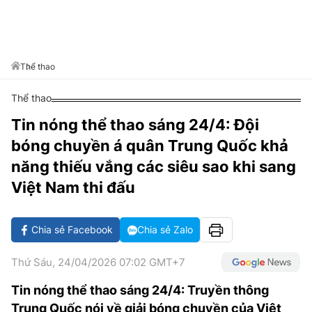
VĂN HÓA SỐNG KHỎE
ĐỌC - XEM
BÓNG ĐÁ
KẾT QUẢ
CÁC CÚP CHÂU ÂU
GOLF
GIẢI TRÍ
NHỊP ĐẬP SỨC KHỎE
DIỄN ĐÀN
VĂN HÓA
BẢNG XẾP HẠNG
DU LỊCH
PHIM
X-QUANG TIN ĐỒN
CÔNG NGHIỆP VĂN HÓA
Thể thao
GIẢI TRÍ
THẾ GIỚI SAO
TIN TỨC
Thể thao
ÂM NHẠC
VIẾT LẠI ƯỚC MƠ
Tin nóng thể thao sáng 24/4: Đội
HIGHTECH
ĐIỂM ĐẾN
KBIZ
bóng chuyền á quân Trung Quốc khả
TIÊU ĐIỂM - SPOTLIGHT
ẢNH
năng thiếu vắng các siêu sao khi sang
BẠN CẦN BIẾT
Việt Nam thi đấu
ẨM THỰC
INFOGRAPHIC
TƯ VẤN
Chia sẻ Facebook
Chia sẻ Zalo
E-MAGAZINE
Thứ Sáu, 24/04/2026 07:02 GMT+7
ẢNH
Tin nóng thể thao sáng 24/4: Truyền thông
BÁO GIẤY
Trung Quốc nói về giải bóng chuyền của Việt