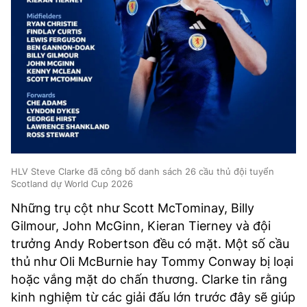
HLV Steve Clarke đã công bố danh sách 26 cầu thủ đội tuyển
Scotland dự World Cup 2026
Những trụ cột như Scott McTominay, Billy
Gilmour, John McGinn, Kieran Tierney và đội
trưởng Andy Robertson đều có mặt. Một số cầu
thủ như Oli McBurnie hay Tommy Conway bị loại
hoặc vắng mặt do chấn thương. Clarke tin rằng
kinh nghiệm từ các giải đấu lớn trước đây sẽ giúp