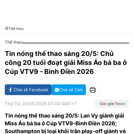
VĂN HÓA SỐNG KHỎE
ĐỌC - XEM
BÓNG ĐÁ
KẾT QUẢ
CÁC CÚP CHÂU ÂU
GOLF
GIẢI TRÍ
NHỊP ĐẬP SỨC KHỎE
DIỄN ĐÀN
VĂN HÓA
BẢNG XẾP HẠNG
DU LỊCH
PHIM
X-QUANG TIN ĐỒN
CÔNG NGHIỆP VĂN HÓA
Thể thao
GIẢI TRÍ
THẾ GIỚI SAO
TIN TỨC
Thể thao
ÂM NHẠC
VIẾT LẠI ƯỚC MƠ
Tin nóng thể thao sáng 20/5: Chủ
HIGHTECH
ĐIỂM ĐẾN
KBIZ
công 20 tuổi đoạt giải Miss Áo bà ba ở
TIÊU ĐIỂM - SPOTLIGHT
ẢNH
Cúp VTV9 - Bình Điền 2026
BẠN CẦN BIẾT
ẨM THỰC
Chia sẻ Facebook
Chia sẻ Zalo
INFOGRAPHIC
TƯ VẤN
E-MAGAZINE
Thứ Tư, 20/05/2026 07:44 GMT+7
ẢNH
Tin nóng thể thao sáng 20/5: Lan Vy giành giải
Miss Áo bà ba ở Cúp VTV9-Bình Điền 2026;
BÁO GIẤY
Southampton bị loại khỏi trận play-off giành vé