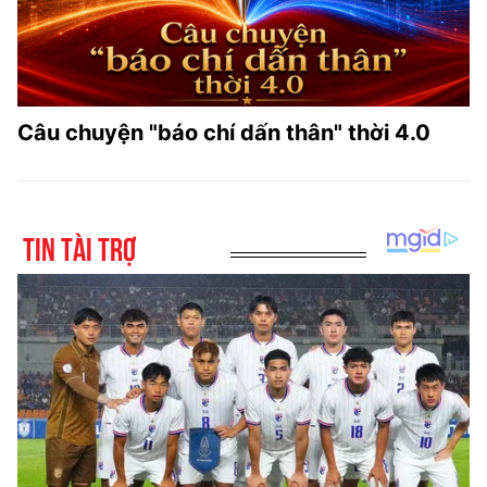
Câu chuyện "báo chí dấn thân" thời 4.0