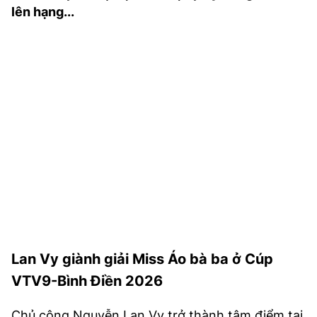
lên hạng...
TRA CỨU PHƯỜNG XÃ
CỐNG HIẾN
BÙI XUÂN PHÁI
TIỆN ÍCH
LIÊN HỆ QUẢNG CÁO
Hotline: 0981.119.189
Điện thoại: 024.38254756
MẠNG XÃ HỘI
Lan Vy giành giải Miss Áo bà ba ở Cúp
VTV9-Bình Điền 2026
Chủ công Nguyễn Lan Vy trở thành tâm điểm tại