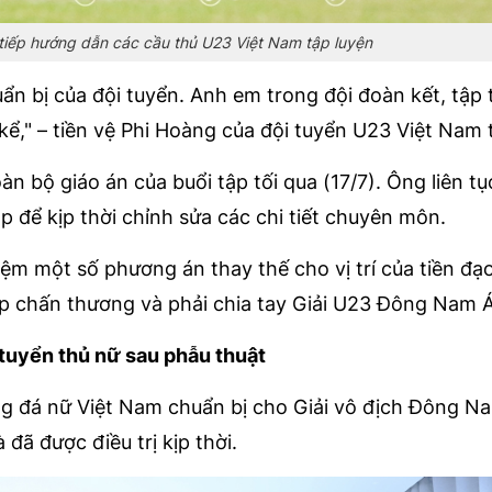
tiếp hướng dẫn các cầu thủ U23 Việt Nam tập luyện
uẩn bị của đội tuyển. Anh em trong đội đoàn kết, tập 
kể," – tiền vệ Phi Hoàng của đội tuyển U23 Việt Nam t
àn bộ giáo án của buổi tập tối qua (17/7). Ông liên t
p để kịp thời chỉnh sửa các chi tiết chuyên môn.
ệm một số phương án thay thế cho vị trí của tiền đ
 chấn thương và phải chia tay Giải U23 Đông Nam 
tuyển thủ nữ sau phẫu thuật
ng đá nữ Việt Nam chuẩn bị cho Giải vô địch Đông N
đã được điều trị kịp thời.