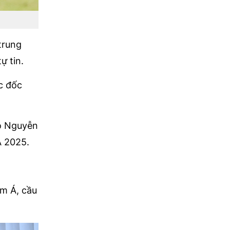
trung
ự tin.
ục đốc
ạo Nguyễn
Á 2025.
am Á, cầu