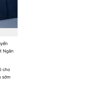
uyển
ết Ngân
ô cho
an sớm