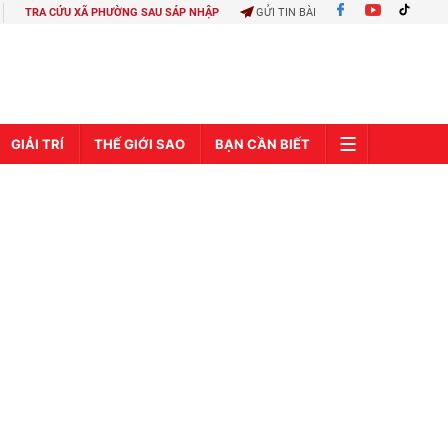
TRA CỨU XÃ PHƯỜNG SAU SÁP NHẬP
GỬI TIN BÀI
GIẢI TRÍ
THẾ GIỚI SAO
BẠN CẦN BIẾT