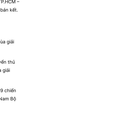
 TP.HCM –
bán kết.
ùa giải
yển thủ
 giải
19 chiến
g Nam Bộ