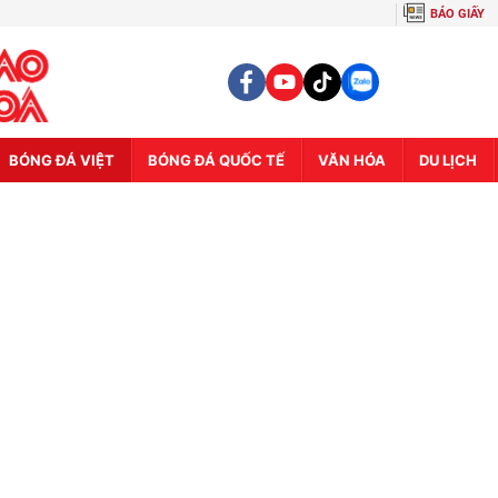
BÁO GIẤY
BÓNG ĐÁ VIỆT
BÓNG ĐÁ QUỐC TẾ
VĂN HÓA
DU LỊCH