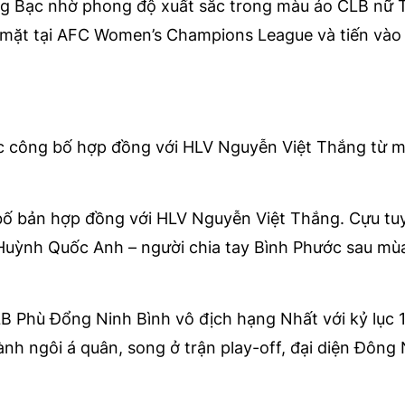
g Bạc nhờ phong độ xuất sắc trong màu áo CLB nữ
mặt tại AFC Women’s Champions League và tiến vào 
c công bố hợp đồng với HLV Nguyễn Việt Thắng từ m
bố bản hợp đồng với HLV Nguyễn Việt Thắng. Cựu tu
uỳnh Quốc Anh – người chia tay Bình Phước sau mùa
B Phù Đổng Ninh Bình vô địch hạng Nhất với kỷ lục 
ành ngôi á quân, song ở trận play-off, đại diện Đôn