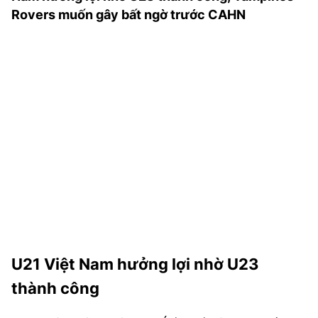
TRA CỨU PHƯỜNG XÃ
Rovers muốn gây bất ngờ trước CAHN
CỐNG HIẾN
BÙI XUÂN PHÁI
TIỆN ÍCH
LIÊN HỆ QUẢNG CÁO
Hotline: 0981.119.189
Điện thoại: 024.38254756
MẠNG XÃ HỘI
U21 Việt Nam hưởng lợi nhờ U23
thành công