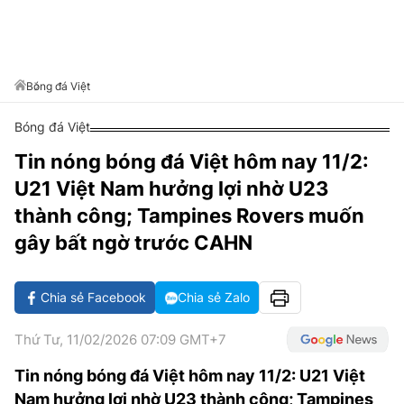
VĂN HÓA SỐNG KHỎE
ĐỌC - XEM
BÓNG ĐÁ
KẾT QUẢ
CÁC CÚP CHÂU ÂU
GOLF
GIẢI TRÍ
NHỊP ĐẬP SỨC KHỎE
DIỄN ĐÀN
VĂN HÓA
BẢNG XẾP HẠNG
DU LỊCH
PHIM
X-QUANG TIN ĐỒN
CÔNG NGHIỆP VĂN HÓA
Bóng đá Việt
GIẢI TRÍ
THẾ GIỚI SAO
TIN TỨC
Bóng đá Việt
ÂM NHẠC
VIẾT LẠI ƯỚC MƠ
Tin nóng bóng đá Việt hôm nay 11/2:
HIGHTECH
ĐIỂM ĐẾN
KBIZ
U21 Việt Nam hưởng lợi nhờ U23
TIÊU ĐIỂM - SPOTLIGHT
ẢNH
thành công; Tampines Rovers muốn
BẠN CẦN BIẾT
gây bất ngờ trước CAHN
ẨM THỰC
INFOGRAPHIC
TƯ VẤN
Chia sẻ Facebook
Chia sẻ Zalo
E-MAGAZINE
Thứ Tư, 11/02/2026 07:09 GMT+7
ẢNH
Tin nóng bóng đá Việt hôm nay 11/2: U21 Việt
BÁO GIẤY
Nam hưởng lợi nhờ U23 thành công; Tampines