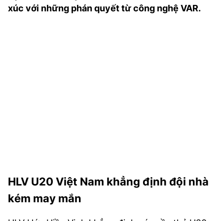
xúc với những phán quyết từ công nghệ VAR.
TRA CỨU PHƯỜNG XÃ
CỐNG HIẾN
BÙI XUÂN PHÁI
TIỆN ÍCH
LIÊN HỆ QUẢNG CÁO
Hotline: 0981.119.189
Điện thoại: 024.38254756
MẠNG XÃ HỘI
HLV U20 Việt Nam khẳng định đội nhà
kém may mắn