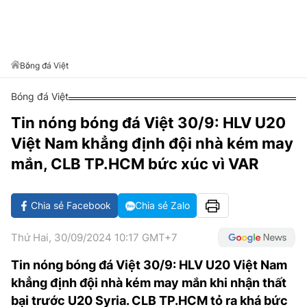
VĂN HÓA SỐNG KHỎE
ĐỌC - XEM
BÓNG ĐÁ
KẾT QUẢ
CÁC CÚP CHÂU ÂU
GOLF
GIẢI TRÍ
NHỊP ĐẬP SỨC KHỎE
DIỄN ĐÀN
VĂN HÓA
BẢNG XẾP HẠNG
DU LỊCH
PHIM
X-QUANG TIN ĐỒN
CÔNG NGHIỆP VĂN HÓA
Bóng đá Việt
GIẢI TRÍ
THẾ GIỚI SAO
TIN TỨC
Bóng đá Việt
ÂM NHẠC
VIẾT LẠI ƯỚC MƠ
Tin nóng bóng đá Việt 30/9: HLV U20
HIGHTECH
ĐIỂM ĐẾN
KBIZ
Việt Nam khẳng định đội nhà kém may
TIÊU ĐIỂM - SPOTLIGHT
ẢNH
mắn, CLB TP.HCM bức xúc vì VAR
BẠN CẦN BIẾT
ẨM THỰC
Chia sẻ Facebook
Chia sẻ Zalo
INFOGRAPHIC
TƯ VẤN
E-MAGAZINE
Thứ Hai, 30/09/2024 10:17 GMT+7
ẢNH
Tin nóng bóng đá Việt 30/9: HLV U20 Việt Nam
khẳng định đội nhà kém may mắn khi nhận thất
BÁO GIẤY
bại trước U20 Syria. CLB TP.HCM tỏ ra khá bức