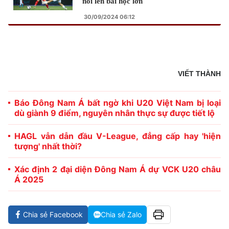
nói lên bài học lớn
30/09/2024 06:12
VIẾT THÀNH
Báo Đông Nam Á bất ngờ khi U20 Việt Nam bị loại
dù giành 9 điểm, nguyên nhân thực sự được tiết lộ
HAGL vẫn dẫn đầu V-League, đẳng cấp hay 'hiện
tượng' nhất thời?
Xác định 2 đại diện Đông Nam Á dự VCK U20 châu
Á 2025
Chia sẻ Facebook
Chia sẻ Zalo