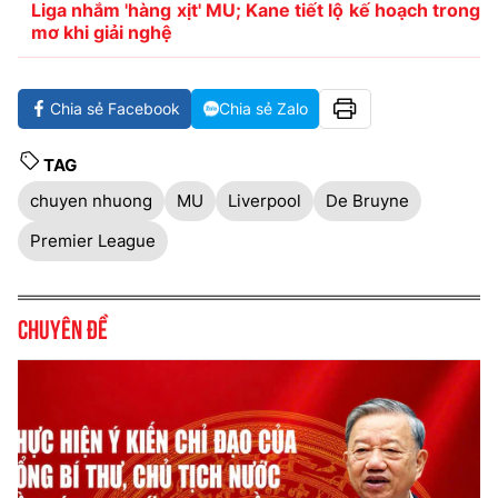
Liga nhắm 'hàng xịt' MU; Kane tiết lộ kế hoạch trong
mơ khi giải nghệ
Chia sẻ Facebook
Chia sẻ Zalo
TAG
chuyen nhuong
MU
Liverpool
De Bruyne
Premier League
Chuyên đề