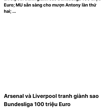
TRA CỨU PHƯỜNG XÃ
Euro; MU sẵn sàng cho mượn Antony lần thứ
hai; ...
CỐNG HIẾN
BÙI XUÂN PHÁI
TIỆN ÍCH
LIÊN HỆ QUẢNG CÁO
Hotline: 0981.119.189
Điện thoại: 024.38254756
MẠNG XÃ HỘI
Arsenal và Liverpool tranh giành sao
Bundesliga 100 triệu Euro