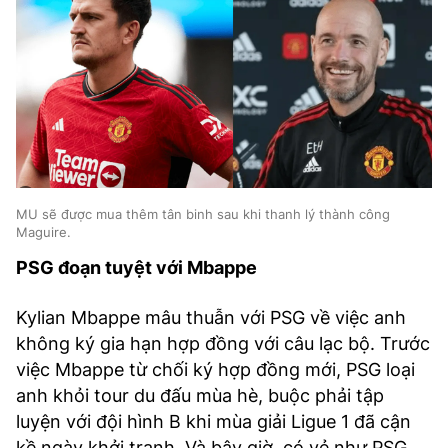
MU sẽ được mua thêm tân binh sau khi thanh lý thành công
Maguire.
PSG đoạn tuyệt với Mbappe
Kylian Mbappe mâu thuẫn với PSG về việc anh
không ký gia hạn hợp đồng với câu lạc bộ. Trước
việc Mbappe từ chối ký hợp đồng mới, PSG loại
anh khỏi tour du đấu mùa hè, buộc phải tập
luyện với đội hình B khi mùa giải Ligue 1 đã cận
kề ngày khởi tranh. Và bây giờ, có vẻ như PSG