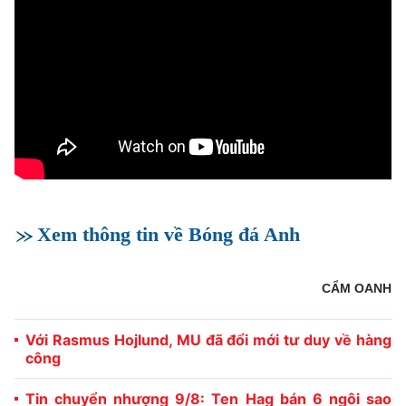
Xem thông tin về Bóng đá Anh
CẨM OANH
Với Rasmus Hojlund, MU đã đổi mới tư duy về hàng
công
Tin chuyển nhượng 9/8: Ten Hag bán 6 ngôi sao