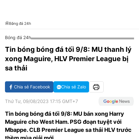
VĂN HÓA SỐNG KHỎE
ĐỌC - XEM
BÓNG ĐÁ
KẾT QUẢ
CÁC CÚP CHÂU ÂU
GOLF
GIẢI TRÍ
NHỊP ĐẬP SỨC KHỎE
DIỄN ĐÀN
VĂN HÓA
BẢNG XẾP HẠNG
Bóng đá 24h
DU LỊCH
PHIM
X-QUANG TIN ĐỒN
CÔNG NGHIỆP VĂN HÓA
GIẢI TRÍ
Bóng đá 24h
THẾ GIỚI SAO
TIN TỨC
ÂM NHẠC
VIẾT LẠI ƯỚC MƠ
Tin bóng bóng đá tối 9/8: MU thanh lý
HIGHTECH
xong Maguire, HLV Premier League bị
ĐIỂM ĐẾN
KBIZ
sa thải
TIÊU ĐIỂM - SPOTLIGHT
ẢNH
BẠN CẦN BIẾT
Chia sẻ Facebook
Chia sẻ Zalo
ẨM THỰC
INFOGRAPHIC
Thứ Tư, 09/08/2023 17:15 GMT+7
TƯ VẤN
E-MAGAZINE
Tin bóng bóng đá tối 9/8: MU bán xong Harry
ẢNH
Maguire cho West Ham. PSG đoạn tuyệt với
Mbappe. CLB Premier League sa thải HLV trước
BÁO GIẤY
thềm mùa giải mới…