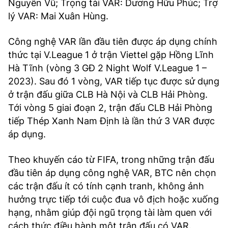
Nguyên Vũ; Trọng tài VAR: Dương Hữu Phúc; Trợ
lý VAR: Mai Xuân Hùng.
Công nghệ VAR lần đầu tiên được áp dụng chính
thức tại V.League 1 ở trận Viettel gặp Hồng Lĩnh
Hà Tĩnh (vòng 3 GĐ 2 Night Wolf V.League 1 –
2023). Sau đó 1 vòng, VAR tiếp tục được sử dụng
ở trận đấu giữa CLB Hà Nội và CLB Hải Phòng.
Tới vòng 5 giai đoạn 2, trận đấu CLB Hải Phòng
tiếp Thép Xanh Nam Định là lần thứ 3 VAR được
áp dụng.
Theo khuyến cáo từ FIFA, trong những trận đấu
đầu tiên áp dụng công nghệ VAR, BTC nên chọn
các trận đấu ít có tính cạnh tranh, không ảnh
hưởng trực tiếp tới cuộc đua vô địch hoặc xuống
hạng, nhằm giúp đội ngũ trọng tài làm quen với
cách thức điều hành một trận đấu có VAR.