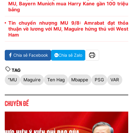
MU, Bayern Munich mua Harry Kane gần 100 triệu
bảng
Tin chuyển nhượng MU 9/8: Amrabat đạt thỏa
thuận về lương với MU, Maguire hứng thú với West
Ham
Chia sẻ Facebook
Chia sẻ Zalo
TAG
"MU
Maguire
Ten Hag
Mbappe
PSG
VAR
Chuyên đề