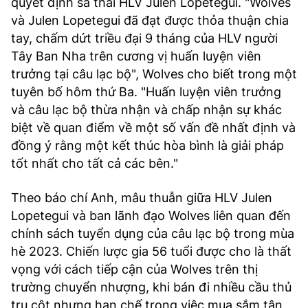
quyết định sa thải HLV Julen Lopetegui. "Wolves
và Julen Lopetegui đã đạt được thỏa thuận chia
tay, chấm dứt triều đại 9 tháng của HLV người
Tây Ban Nha trên cương vị huấn luyện viên
trưởng tại câu lạc bộ", Wolves cho biết trong một
tuyên bố hôm thứ Ba. "Huấn luyện viên trưởng
và câu lạc bộ thừa nhận và chấp nhận sự khác
biệt về quan điểm về một số vấn đề nhất định và
đồng ý rằng một kết thúc hòa bình là giải pháp
tốt nhất cho tất cả các bên."
Theo báo chí Anh, mâu thuẫn giữa HLV Julen
Lopetegui và ban lãnh đạo Wolves liên quan đến
chính sách tuyển dụng của câu lạc bộ trong mùa
hè 2023. Chiến lược gia 56 tuổi được cho là thất
vọng với cách tiếp cận của Wolves trên thị
trường chuyển nhượng, khi bán đi nhiều cầu thủ
trụ cột nhưng hạn chế trong việc mua sắm tân