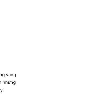
ắng vang
nh những
y.