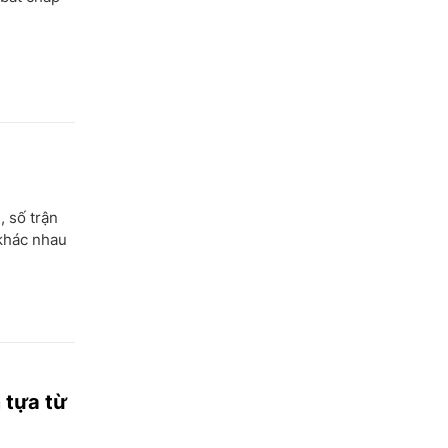
, số trận
 khác nhau
 tựa từ