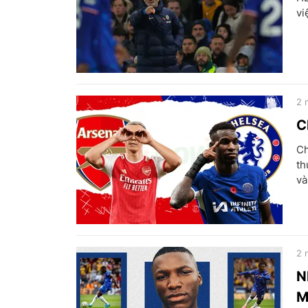
vi
2 
C
Ch
th
và
2 
N
M