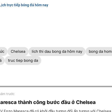
Lịch trực tiếp bóng đá hôm nay
ức
Chelsea
lich thi dau bong da hôm nay
bong da hom
á
truc tiep bong da
năm trước
aresca thành công bước đầu ở Chelsea
V Enzo Maresca đã có khởi đầu tương đối ấn tượng với Chelsea