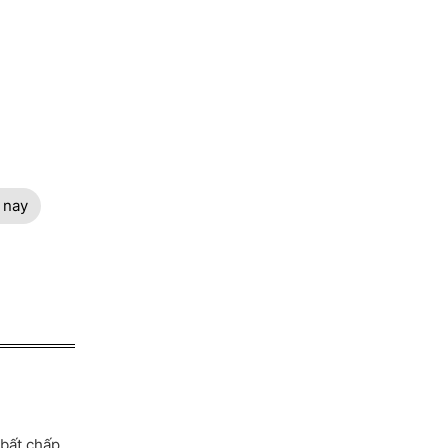
 nay
 bất chấp