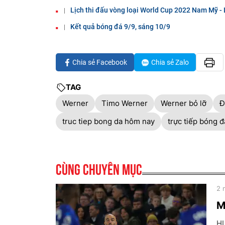
Lịch thi đấu vòng loại World Cup 2022 Nam Mỹ - 
Kết quả bóng đá 9/9, sáng 10/9
Chia sẻ Facebook
Chia sẻ Zalo
TAG
Werner
Timo Werner
Werner bỏ lỡ
Đ
truc tiep bong da hôm nay
trực tiếp bóng đ
Cùng chuyên mục
2 
M
HL