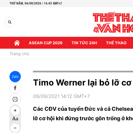
THỨ NĂM,
06/08/2026 | 16:43 GMT+7
ASEAN CUP 2026
TIN TỨC 24H
THỂ THAO
Trang chủ
Zalo
Timo Werner lại bỏ lỡ cơ
09/09/2021 14:12 GMT+7
Các CĐV của tuyển Đức và cả Chelsea 
lỡ cơ hội khi đứng trước gôn trống ở kh