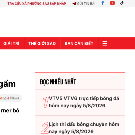
TRA CỨU XÃ PHƯỜNG SAU SÁP NHẬP
GỬI TIN BÀI
GIẢI TRÍ
THẾ GIỚI SAO
BẠN CẦN BIẾT
ĐỌC NHIỀU NHẤT
ngẩm
VTV5 VTV6 trực tiếp bóng đá
hôm nay ngày 5/8/2026
erner bỏ
Lịch thi đấu bóng chuyền hôm
nay ngày 5/8/2026