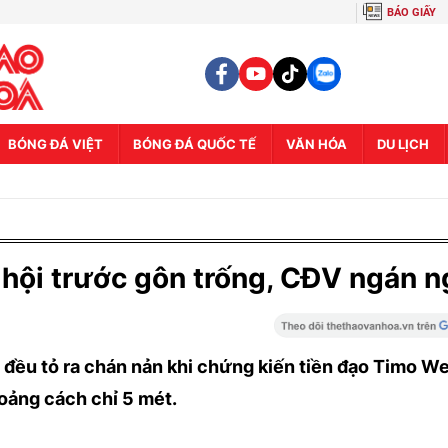
BÁO GIẤY
BÓNG ĐÁ VIỆT
BÓNG ĐÁ QUỐC TẾ
VĂN HÓA
DU LỊCH
 hội trước gôn trống, CĐV ngán 
đều tỏ ra chán nản khi chứng kiến tiền đạo Timo W
oảng cách chỉ 5 mét.