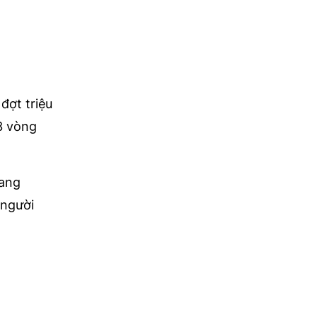
đợt triệu
3 vòng
Sang
 người