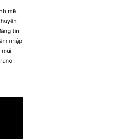
ạnh mẽ
 chuyên
áng tin
xâm nhập
 mũi
Bruno