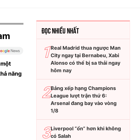
ĐỌC NHIỀU NHẤT
ham
Real Madrid thua ngược Man
City ngay tại Bernabeu, Xabi
Alonso có thể bị sa thải ngay
 một
hôm nay
khả năng
Bảng xếp hạng Champions
League lượt trận thứ 6:
Arsenal đang bay vào vòng
1/8
Liverpool “ổn” hơn khi không
có Salah