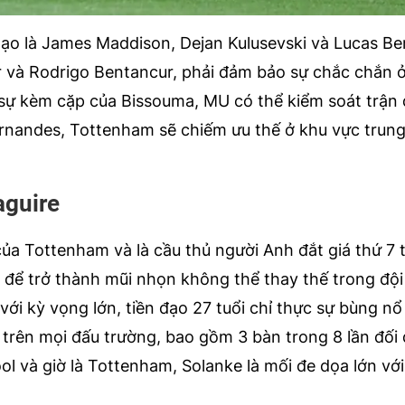
tạo là James Maddison, Dejan Kulusevski và Lucas Ber
 và Rodrigo Bentancur, phải đảm bảo sự chắc chắn 
 sự kèm cặp của Bissouma, MU có thể kiểm soát trận 
ernandes, Tottenham sẽ chiếm ưu thế ở khu vực trung
aguire
ủa Tottenham và là cầu thủ người Anh đắt giá thứ 7 t
h để trở thành mũi nhọn không thể thay thế trong đội
ới kỳ vọng lớn, tiền đạo 27 tuổi chỉ thực sự bùng nổ
 trên mọi đấu trường, bao gồm 3 bàn trong 8 lần đố
l và giờ là Tottenham, Solanke là mối đe dọa lớn vớ