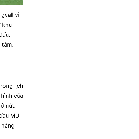
gvall vì
ở khu
đấu.
 tâm.
rong lịch
 hình của
 ở nửa
i đầu MU
i hàng