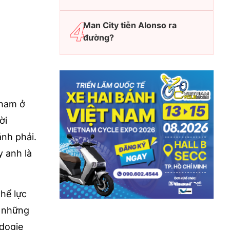
Man City tiễn Alonso ra
đường?
nham ở
ời
ánh phải.
y anh là
thể lực
n những
Udogie