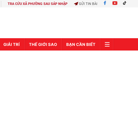
TRA CỨU XÃ PHƯỜNG SAU SÁP NHẬP
GỬI TIN BÀI
GIẢI TRÍ
THẾ GIỚI SAO
BẠN CẦN BIẾT