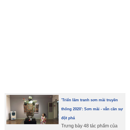
TRA CỨU PHƯỜNG XÃ
CỐNG HIẾN
BÙI XUÂN PHÁI
TIỆN ÍCH
LIÊN HỆ QUẢNG CÁO
Hotline: 0981.119.189
Điện thoại: 024.38254756
'Triển lãm tranh sơn mài truyền
MẠNG XÃ HỘI
thống 2020': Sơn mài - vẫn cần sự
đột phá
Trưng bày 48 tác phẩm của