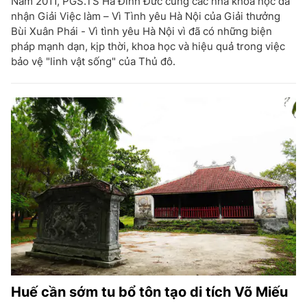
Năm 2011, PGS.TS Hà Đình Đức cùng các nhà khoa học đã
nhận Giải Việc làm – Vì Tình yêu Hà Nội của Giải thưởng
Bùi Xuân Phái - Vì tình yêu Hà Nội vì đã có những biện
pháp mạnh dạn, kịp thời, khoa học và hiệu quả trong việc
bảo vệ "linh vật sống" của Thủ đô.
Huế cần sớm tu bổ tôn tạo di tích Võ Miếu