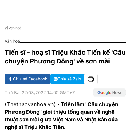
VĂN HÓA SỐNG KHỎE
ĐỌC - XEM
BÓNG ĐÁ
KẾT QUẢ
CÁC CÚP CHÂU ÂU
GOLF
GIẢI TRÍ
NHỊP ĐẬP SỨC KHỎE
DIỄN ĐÀN
VĂN HÓA
BẢNG XẾP HẠNG
DU LỊCH
PHIM
X-QUANG TIN ĐỒN
CÔNG NGHIỆP VĂN HÓA
Văn hoá
GIẢI TRÍ
THẾ GIỚI SAO
TIN TỨC
Văn hoá
ÂM NHẠC
VIẾT LẠI ƯỚC MƠ
Tiến sĩ - hoạ sĩ Triệu Khắc Tiến kể 'Câu
HIGHTECH
ĐIỂM ĐẾN
KBIZ
chuyện Phương Đông' về sơn mài
TIÊU ĐIỂM - SPOTLIGHT
ẢNH
BẠN CẦN BIẾT
Chia sẻ Facebook
Chia sẻ Zalo
ẨM THỰC
INFOGRAPHIC
Thứ Ba, 22/03/2022 14:00 GMT+7
TƯ VẤN
E-MAGAZINE
(Thethaovanhoa.vn) -
Triển lãm "Câu chuyện
Phương Đông" giới thiệu tổng quan về nghệ
ẢNH
thuật sơn mài giữa Việt Nam và Nhật Bản của
BÁO GIẤY
nghệ sĩ Triệu Khắc Tiến.