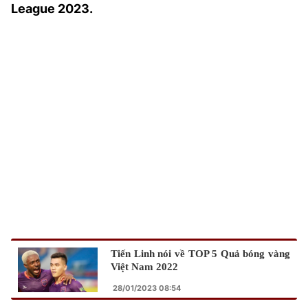
League 2023.
TRA CỨU PHƯỜNG XÃ
CỐNG HIẾN
BÙI XUÂN PHÁI
TIỆN ÍCH
LIÊN HỆ QUẢNG CÁO
Hotline: 0981.119.189
Điện thoại: 024.38254756
MẠNG XÃ HỘI
Tiến Linh nói về TOP 5 Quả bóng vàng
Việt Nam 2022
28/01/2023 08:54