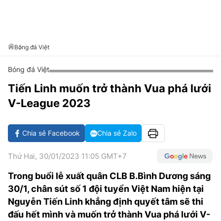
VĂN HÓA SỐNG KHỎE
ĐỌC - XEM
BÓNG ĐÁ
KẾT QUẢ
CÁC CÚP CHÂU ÂU
GOLF
GIẢI TRÍ
NHỊP ĐẬP SỨC KHỎE
DIỄN ĐÀN
VĂN HÓA
BẢNG XẾP HẠNG
DU LỊCH
PHIM
X-QUANG TIN ĐỒN
CÔNG NGHIỆP VĂN HÓA
Bóng đá Việt
GIẢI TRÍ
THẾ GIỚI SAO
TIN TỨC
Bóng đá Việt
ÂM NHẠC
VIẾT LẠI ƯỚC MƠ
Tiến Linh muốn trở thành Vua phá lưới
HIGHTECH
ĐIỂM ĐẾN
KBIZ
V-League 2023
TIÊU ĐIỂM - SPOTLIGHT
ẢNH
BẠN CẦN BIẾT
Chia sẻ Facebook
Chia sẻ Zalo
ẨM THỰC
INFOGRAPHIC
Thứ Hai, 30/01/2023 11:05 GMT+7
TƯ VẤN
E-MAGAZINE
Trong buổi lễ xuất quân CLB B.Bình Dương sáng
30/1, chân sút số 1 đội tuyển Việt Nam hiện tại
ẢNH
Nguyễn Tiến Linh khẳng định quyết tâm sẽ thi
BÁO GIẤY
đấu hết mình và muốn trở thành Vua phá lưới V-