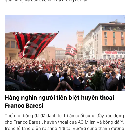
Hàng nghìn người tiễn biệt huyền thoại
Franco Baresi
Thế giới bóng đá đã dành lời tri ân cuối cùng đầy xúc động
cho Franco Baresi, huyền thoại của AC Milan và bóng đá Ý,
trong lễ tang diễn ra sáng 4/8 tại Vương cung thánh đường