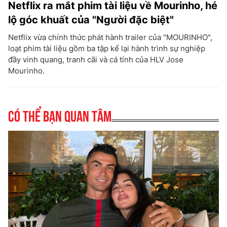
Netflix ra mắt phim tài liệu về Mourinho, hé
lộ góc khuất của "Người đặc biệt"
Netflix vừa chính thức phát hành trailer của "MOURINHO",
loạt phim tài liệu gồm ba tập kể lại hành trình sự nghiệp
đầy vinh quang, tranh cãi và cá tính của HLV Jose
Mourinho.
Có thể bạn quan tâm