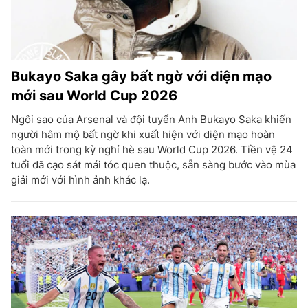
Bukayo Saka gây bất ngờ với diện mạo
mới sau World Cup 2026
Ngôi sao của Arsenal và đội tuyển Anh Bukayo Saka khiến
người hâm mộ bất ngờ khi xuất hiện với diện mạo hoàn
toàn mới trong kỳ nghỉ hè sau World Cup 2026. Tiền vệ 24
tuổi đã cạo sát mái tóc quen thuộc, sẵn sàng bước vào mùa
giải mới với hình ảnh khác lạ.