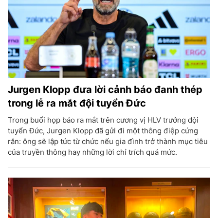
Jurgen Klopp đưa lời cảnh báo đanh thép
trong lễ ra mắt đội tuyển Đức
Trong buổi họp báo ra mắt trên cương vị HLV trưởng đội
tuyển Đức, Jurgen Klopp đã gửi đi một thông điệp cứng
rắn: ông sẽ lập tức từ chức nếu gia đình trở thành mục tiêu
của truyền thông hay những lời chỉ trích quá mức.