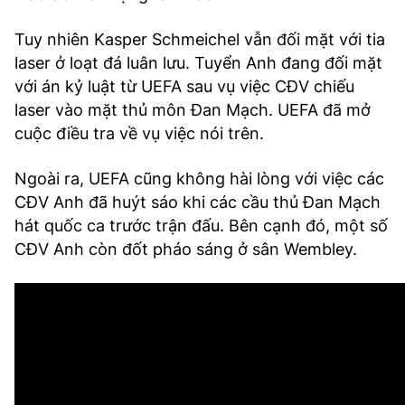
Tuy nhiên Kasper Schmeichel vẫn đối mặt với tia
laser ở loạt đá luân lưu. Tuyển Anh đang đối mặt
với án kỷ luật từ UEFA sau vụ việc CĐV chiếu
laser vào mặt thủ môn Đan Mạch. UEFA đã mở
cuộc điều tra về vụ việc nói trên.
Ngoài ra, UEFA cũng không hài lòng với việc các
CĐV Anh đã huýt sáo khi các cầu thủ Đan Mạch
hát quốc ca trước trận đấu. Bên cạnh đó, một số
CĐV Anh còn đốt pháo sáng ở sân Wembley.