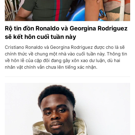
Rộ tin đồn Ronaldo và Georgina Rodriguez
sẽ kết hôn cuối tuần này
Cristiano Ronaldo và Georgina Rodriguez được cho là sẽ
chính thức về chung một nhà vào cuối tuần này. Thông tin
về hôn lễ của cặp đôi đang gây xôn xao dư luận, dù hai
nhân vật chính vẫn chưa lên tiếng xác nhận.