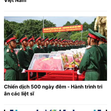
Việt Nam
Chiến dịch 500 ngày đêm - Hành trình tri
ân các liệt sĩ