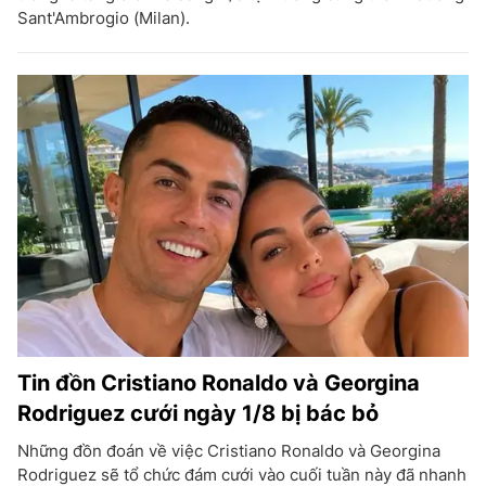
Sant'Ambrogio (Milan).
Tin đồn Cristiano Ronaldo và Georgina
Rodriguez cưới ngày 1/8 bị bác bỏ
Những đồn đoán về việc Cristiano Ronaldo và Georgina
Rodriguez sẽ tổ chức đám cưới vào cuối tuần này đã nhanh