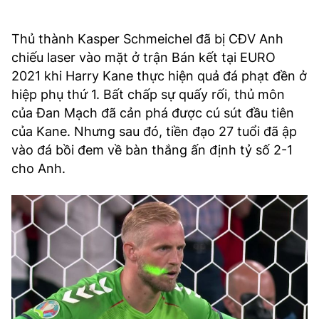
Thủ thành Kasper Schmeichel đã bị CĐV Anh
chiếu laser vào mặt ở trận Bán kết tại EURO
2021 khi Harry Kane thực hiện quả đá phạt đền ở
hiệp phụ thứ 1. Bất chấp sự quấy rối, thủ môn
của Đan Mạch đã cản phá được cú sút đầu tiên
của Kane. Nhưng sau đó, tiền đạo 27 tuổi đã ập
vào đá bồi đem về bàn thắng ấn định tỷ số 2-1
cho Anh.