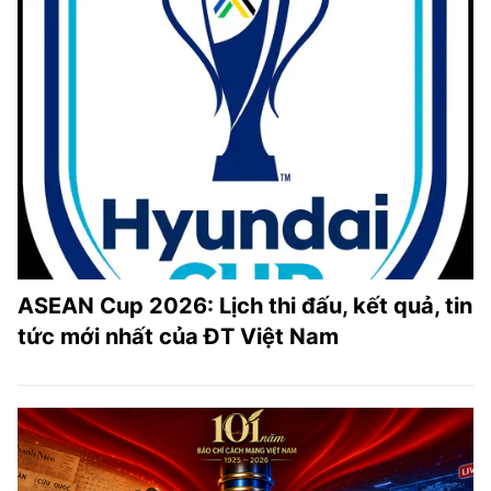
ASEAN Cup 2026: Lịch thi đấu, kết quả, tin
tức mới nhất của ĐT Việt Nam