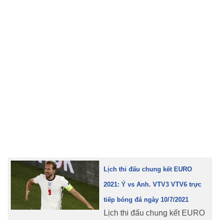
TRA CỨU PHƯỜNG XÃ
CỐNG HIẾN
BÙI XUÂN PHÁI
TIỆN ÍCH
LIÊN HỆ QUẢNG CÁO
Hotline: 0981.119.189
Điện thoại: 024.38254756
Lịch thi đấu chung kết EURO
MẠNG XÃ HỘI
2021: Ý vs Anh. VTV3 VTV6 trực
tiếp bóng đá ngày 10/7/2021
Lịch thi đấu chung kết EURO