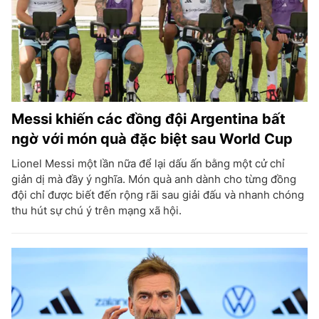
Messi khiến các đồng đội Argentina bất
ngờ với món quà đặc biệt sau World Cup
Lionel Messi một lần nữa để lại dấu ấn bằng một cử chỉ
giản dị mà đầy ý nghĩa. Món quà anh dành cho từng đồng
đội chỉ được biết đến rộng rãi sau giải đấu và nhanh chóng
thu hút sự chú ý trên mạng xã hội.