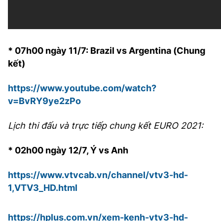
* 07h00 ngày 11/7: Brazil vs Argentina (Chung
kết)
https://www.youtube.com/watch?
v=BvRY9ye2zPo
Lịch thi đấu và trực tiếp chung kết EURO 2021:
* 02h00 ngày 12/7, Ý vs Anh
https://www.vtvcab.vn/channel/vtv3-hd-
1,VTV3_HD.html
https://hplus.com.vn/xem-kenh-vtv3-hd-