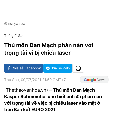
VĂN HÓA SỐNG KHỎE
ĐỌC - XEM
BÓNG ĐÁ
KẾT QUẢ
CÁC CÚP CHÂU ÂU
GOLF
GIẢI TRÍ
NHỊP ĐẬP SỨC KHỎE
DIỄN ĐÀN
VĂN HÓA
BẢNG XẾP HẠNG
DU LỊCH
PHIM
X-QUANG TIN ĐỒN
CÔNG NGHIỆP VĂN HÓA
Thế giới Sao
GIẢI TRÍ
THẾ GIỚI SAO
TIN TỨC
Thế giới Sao
ÂM NHẠC
VIẾT LẠI ƯỚC MƠ
Thủ môn Đan Mạch phàn nàn với
HIGHTECH
ĐIỂM ĐẾN
KBIZ
trọng tài vì bị chiếu laser
TIÊU ĐIỂM - SPOTLIGHT
ẢNH
BẠN CẦN BIẾT
Chia sẻ Facebook
Chia sẻ Zalo
ẨM THỰC
INFOGRAPHIC
Thứ Sáu, 09/07/2021 21:59 GMT+7
TƯ VẤN
E-MAGAZINE
(Thethaovanhoa.vn) –
Thủ môn Đan Mạch
Kasper Schmeichel cho biết anh đã phàn nàn
ẢNH
với trọng tài về việc bị chiếu laser vào mặt ở
BÁO GIẤY
trận Bán kết EURO 2021.