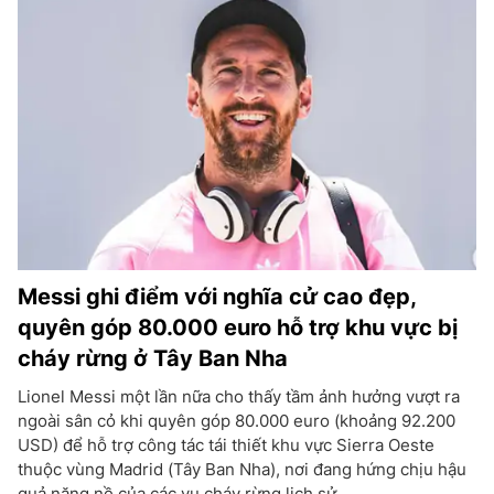
Messi ghi điểm với nghĩa cử cao đẹp,
quyên góp 80.000 euro hỗ trợ khu vực bị
cháy rừng ở Tây Ban Nha
Lionel Messi một lần nữa cho thấy tầm ảnh hưởng vượt ra
ngoài sân cỏ khi quyên góp 80.000 euro (khoảng 92.200
USD) để hỗ trợ công tác tái thiết khu vực Sierra Oeste
thuộc vùng Madrid (Tây Ban Nha), nơi đang hứng chịu hậu
quả nặng nề của các vụ cháy rừng lịch sử.